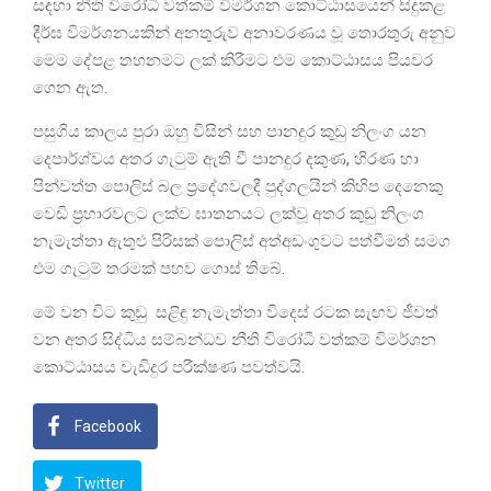
සඳහා නීති විරෝධී වත්කම් විමර්ශන කොට්ඨාසයෙන් සිදුකළ
දීර්ඝ විමර්ශනයකින් අනතුරුව අනාවරණය වූ තොරතුරු අනුව
මෙම දේපළ තහනමට ලක් කිරීමට එම කොට්ඨාසය පියවර
ගෙන ඇත.
පසුගිය කාලය පුරා ඔහු විසින් සහ පානදුර කුඩු නිලංග යන
දෙපාර්ශ්වය අතර ගැටුම් ඇති වී පානදුර දකුණ, හිරණ හා
පින්වත්ත පොලිස් බල ප්‍රදේශවලදී පුද්ගලයින් කිහිප දෙනෙකු
වෙඩි ප්‍රහාරවලට ලක්ව ඝාතනයට ලක්වූ අතර කුඩු නිලංග
නැමැත්තා ඇතුළු පිරිසක් පොලිස් අත්අඩංගුවට පත්වීමත් සමග
එම ගැටුම් තරමක් පහව ගොස් තිබේ.
මේ වන විට කුඩු සළිඳු නැමැත්තා විදෙස් රටක සැඟව ජීවත්
වන අතර සිද්ධිය සම්බන්ධව නීති විරෝධී වත්කම් විමර්ශන
කොට්ඨාසය වැඩිදුර පරීක්ෂණ පවත්වයි.
Facebook
Twitter