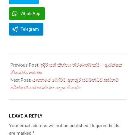
WhatsApp
Telegram
2026-
03-
Previous Post:
ඉදිරි සති කිහිපය තීරණාත්මකයි – ආරක්ෂක
06
නියෝජ්‍ය අමාත්‍ය
Next Post:
යාපනයේ බෝට්ටු අනතුර සම්බන්ධව කඩිනම්
පරීක්ෂණයක් පවත්වන ලෙස නියෝග
LEAVE A REPLY
Your email address will not be published.
Required fields
are marked
*