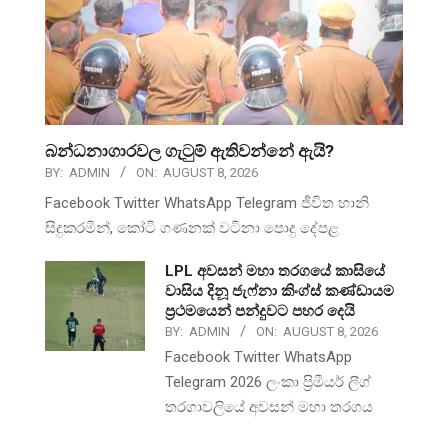
බන්ධනාගාරවල ගැටුම් ඇතිවන්නේ ඇයි?
BY:
ADMIN
ON:
AUGUST 8, 2026
Facebook Twitter WhatsApp Telegram ජීවිත හානි
සිදුකරමින්, කෝටි ගණනක් වටිනා පොදු දේපළ
LPL අවසන් මහා තරගයේ කාසියේ
වාසිය දිනූ ජැෆ්නා කිංග්ස් කණ්ඩායම
ප්‍රථමයෙන් පන්දුවට පහර දෙයි
BY:
ADMIN
ON:
AUGUST 8, 2026
Facebook Twitter WhatsApp
Telegram 2026 ලංකා ප්‍රිමීයර් ලීග්
තරගාවලියේ අවසන් මහා තරගය