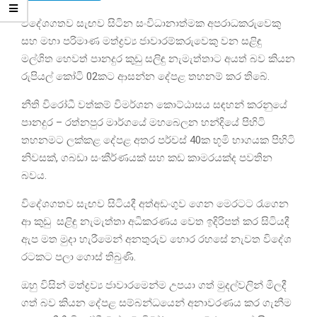
විදේශගතව සැඟව සිටින සංවිධානාත්මක අපරාධකරුවෙකු
සහ මහා පරිමාණ මත්ද්‍රව්‍ය ජාවාරම්කරුවෙකු වන සළිඳු
මල්ශිත හෙවත් පානදුර කුඩු සලිඳු නැමැත්තාට අයත් බව කියන
රුපියල් කෝටි 02කට ආසන්න දේපළ තහනම් කර තිබේ.
නීති විරෝධී වත්කම් විමර්ශන කොට්ඨාසය සඳහන් කරනුයේ
පානදුර – රත්නපුර මාර්ගයේ මහබෙලන හන්දියේ පිහිටි
තහනමට ලක්කළ දේපළ අතර පර්චස් 40ක භූමි භාගයක පිහිටි
නිවසක්, ගබඩා සංකීර්ණයක් සහ කඩ කාමරයක්ද පවතින
බවය.
විදේශගතව සැඟව සිටියදී අත්අඩංගුව ගෙන මෙරටට රැගෙන
ආ කුඩු සළිඳු නැමැත්තා අධිකරණය වෙත ඉදිරිපත් කර සිටියදී
ඇප මත මුදා හැරීමෙන් අනතුරුව හොර රහසේ නැවත විදේශ
රටකට පලා ගොස් තිබුණි.
ඔහු විසින් මත්ද්‍රව්‍ය ජාවාරමෙන්ම උපයා ගත් මුදල්වලින් මිලදී
ගත් බව කියන දේපළ සම්බන්ධයෙන් අනාවරණය කර ගැනීම