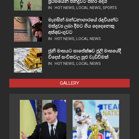
ප්‍රථමයෙන් පන්දුවට පහර දෙයි
IN:
HOT NEWS
,
LOCAL NEWS
,
SPORTS
මැගසින් බන්ධනාගාරයේ රැඳවියන්ට
මත්ද්‍රව්‍ය ලබා දීමට ගිය දෙදෙනෙකු
අත්අඩංගුවට
IN:
HOT NEWS
,
LOCAL NEWS
ජුනි මාසයට සාපේක්ෂව ජූලි මාසයේදී
විදෙස් සංචිතවල සුළු වැඩිවීමක්
IN:
HOT NEWS
,
LOCAL NEWS
GALLERY