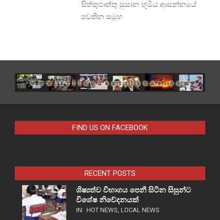
සිත්තුපාත්තු සුසාන භූමිය ආසන්නයේ
පවතින සමූහ
FIND US ON FACEBOOK
RECENT POSTS
ශිෂ්‍යත්ව විභාගය පෙනී සිටින සිසුන්ට
විශේෂ නිවේදනයක්
IN:
HOT NEWS
,
LOCAL NEWS