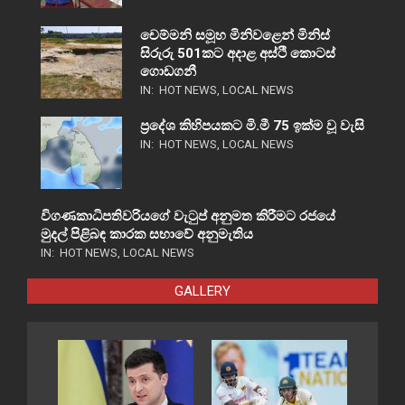
චෙම්මනි සමූහ මිනිවළෙන් මිනිස්
සිරුරු 501කට අදාළ අස්ථි කොටස්
ගොඩගනී
IN:
HOT NEWS
,
LOCAL NEWS
ප්‍රදේශ කිහිපයකට මි.මී 75 ඉක්ම වූ වැසි
IN:
HOT NEWS
,
LOCAL NEWS
විගණකාධිපතිවරියගේ වැටුප් අනුමත කිරීමට රජයේ
මුදල් පිළිබඳ කාරක සභාවේ අනුමැතිය
IN:
HOT NEWS
,
LOCAL NEWS
GALLERY