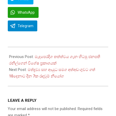
WhatsApp
Telegram
2026-
03-
Previous Post:
මැදපෙරදිග තත්ත්වය ගැන හිටපු ජනපති
14
රනිල්ගෙන් විශේෂ ප්‍රකාශයක්
Next Post:
මත්ද්‍රව්‍ය සහ ආයුධ සමග අත්අඩංගුවට ගත්
10දෙනාට දින 7ක රැඳවුම් නියෝග
LEAVE A REPLY
Your email address will not be published.
Required fields
are marked
*