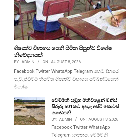
ශිෂ්‍යත්ව විභාගය පෙනී සිටින සිසුන්ට විශේෂ
නිවේදනයක්
BY:
ADMIN
ON:
AUGUST 8, 2026
Facebook Twitter WhatsApp Telegram හෙට දිනයේ
පැවැත්වීමට නියමිත ශිෂ්‍යත්ව විභාගය සම්බන්ධයෙන්
විශේෂ
චෙම්මනි සමූහ මිනිවළෙන් මිනිස්
සිරුරු 501කට අදාළ අස්ථි කොටස්
ගොඩගනී
BY:
ADMIN
ON:
AUGUST 8, 2026
Facebook Twitter WhatsApp
Telegram යාපනය, චෙම්මනි