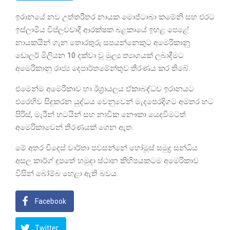
ඉරානයේ නව උත්තරීතර නායක මොජ්ටාබා කමේනි සහ එරට
ඉස්ලාමීය විප්ලවවාදී ආරක්ෂක බළකායේ ඉහළ පෙළේ
නායකයින් ගැන තොරතුරු සපයන්නෙකුට අමෙරිකානු
ඩොලර් මිලියන 10 දක්වා වූ මුල්‍ය ත්‍යාගයක් ලබාදීමට
අමෙරිකානු රාජ්‍ය දෙපාර්තමේන්තුව තීරණය කර තිබේ.
එමෙන්ම අමෙරිකාව හා ඊශ්‍රායලය ඒකාබද්ධව ඉරානයට
එරෙහිව සිදුකරන යුද්ධය වෙනුවෙන් මැදපෙරදිගට අමතර භට
පිරිස්, මැරීන් භටයින් සහ නාවික නෞකා යෙදවීමටත්
අමෙරිකාවෙන් තීරණයක් ගෙන ඇත.
මේ අතර විදෙස් වාර්තා පවසන්නේ හෝමූස් සමුද්‍ර සන්ධිය
අසල කාර්ග් දූපතේ හමුදා ස්ථාන කිහිපයකටම අමෙරිකාව
විසින් බෝම්බ හෙළා ඇති බවය.
Facebook
Twitter