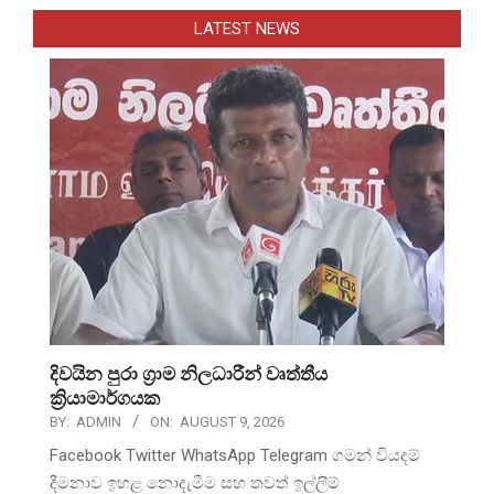
LATEST NEWS
දිවයින පුරා ග්‍රාම නිලධාරීන් වෘත්තීය
ක්‍රියාමාර්ගයක
BY:
ADMIN
ON:
AUGUST 9, 2026
Facebook Twitter WhatsApp Telegram ගමන් වියදම්
දීමනාව ඉහළ නොදැමීම සහ තවත් ඉල්ලීම්