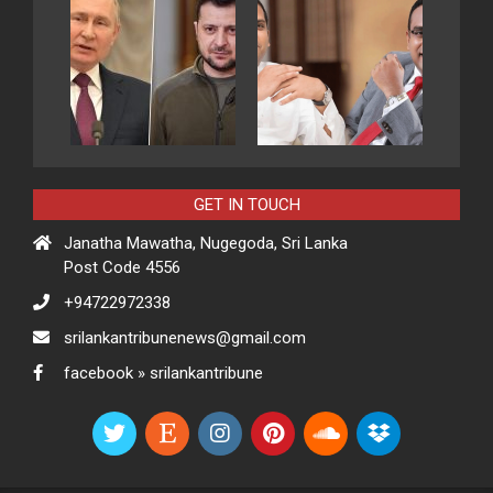
GET IN TOUCH
Janatha Mawatha, Nugegoda, Sri Lanka
Post Code 4556
+94722972338
srilankantribunenews@gmail.com
facebook » srilankantribune