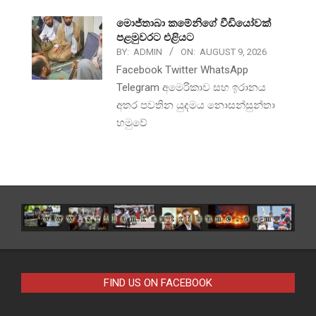
මොජ්තාබා කමේනිගේ වීඩියෝවක්
පළමුවරට එළියට
BY:
ADMIN
ON:
AUGUST 9, 2026
Facebook Twitter WhatsApp
Telegram අමෙරිකාව සහ ඉරානය
අතර පවතින යුදමය නොසන්සුන්තා
හමුවේ
FIND US ON FACEBOOK