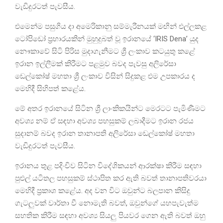
වැඩිදුරටත් පැවසීය.
එමෙන්ම පසුගිය දා අමෙරිකානු සම්මැරීනයක් මඟින් එල්ලකළ
ටෝපිඩෝ ප්‍රහාරයකින් මුහුදුබත් වූ ඉරානයේ ‘IRIS Dena’ යුද
නෞකාවේ සිටි පිරිස මුදාගැනීමට ශ්‍රී ලංකාව කටයුතු කළේ
ඉරාන ඉල්ලීමක් කිරීමට පළමුව බවද පැවසු අලිරේසා
ඩෙල්කෝෂ් මහතා ශ්‍රී ලංකාව විසින් සිදුකළ එම උපකාරය ද
මෙහිදී සිහිපත් කළේය.
මේ අතර ඉරානයේ සිටින ශ්‍රී ලාංකිකයින්ට මෙරටට පැමිණීමට
අවශ්‍ය නම් ඒ සඳහා අවශ්‍ය පහසුකම් ලබාදීමට ඉරාන රජය
සුදානම් බවද ඉරාන තානාපති අලිරේසා ඩෙල්කෝෂ් මහතා
වැඩිදුරටත් පැවසීය.
ඉරානය තුළ පදිංචිව සිටින විදේශිකයන් ආරක්ෂා කිරීම සඳහා
පුළුල් යටිතල පහසුකම් ස්ථාපිත කර ඇති බවත් තානාපතිවරයා
මෙහිදී ප්‍රකාශ කළේය. අද වන විට ඔවුන්ට බලපාන කිසිදු
ගැටලුවක් වාර්තා වී නොමැති බවත්, ඔවුන්ගේ යහපැවැත්ම
සහතික කිරීම සඳහා අවශ්‍ය සියලු පියවර ගෙන ඇති බවත් ඔහු