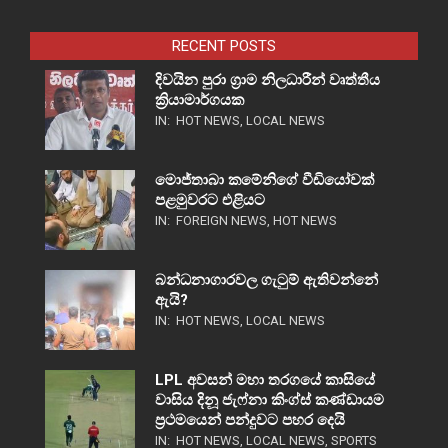
RECENT POSTS
දිවයින පුරා ග්‍රාම නිලධාරීන් වෘත්තීය
ක්‍රියාමාර්ගයක
IN:
HOT NEWS
,
LOCAL NEWS
මොජ්තාබා කමේනිගේ වීඩියෝවක්
පළමුවරට එළියට
IN:
FOREIGN NEWS
,
HOT NEWS
බන්ධනාගාරවල ගැටුම් ඇතිවන්නේ
ඇයි?
IN:
HOT NEWS
,
LOCAL NEWS
LPL අවසන් මහා තරගයේ කාසියේ
වාසිය දිනූ ජැෆ්නා කිංග්ස් කණ්ඩායම
ප්‍රථමයෙන් පන්දුවට පහර දෙයි
IN:
HOT NEWS
,
LOCAL NEWS
,
SPORTS