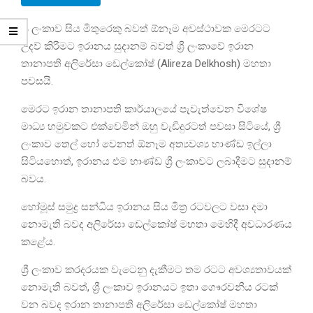
ශ්‍රී ලංකාව සිය මිතුරෙකු බවත් ඕනෑම අවස්ථාවක මෙරටට
උදව් කිරීමට ඉරානය සුදානම් බවත් ශ්‍රී ලංකාවේ ඉරාන
තානාපති අලිරේසා ඩෙල්කෝෂ් (Alireza Delkhosh) මහතා
පවසයි.
මෙරට ඉරාන තානාපති කාර්යාලයේ පැවැත්වෙන විශේෂ
මාධ්‍ය හමුවකට එක්වෙමින් ඔහු වැඩිදුරටත් පවසා සිටියේ, ශ්‍රී
ලංකාව තෙල් හෝ වෙනත් ඕනෑම අත්‍යවශ්‍ය භාණ්ඩ ඉල්ලා
සිටියහොත්, ඉරානය එම භාණ්ඩ ශ්‍රී ලංකාවට ලබාදීමට සුදානම්
බවය.
හෝමූස් සමුද්‍ර සන්ධිය ඉරානය සිය මිත්‍ර රටවලට වසා දමා
නොමැති බවද අලිරේසා ඩෙල්කෝෂ් මහතා මෙහිදී අවධාරණය
කළේය.
ශ්‍රී ලංකාව කරදරයක වැටෙනු දැකීමට තම රටට අවශ්‍යතාවයක්
නොමැති බවත්, ශ්‍රී ලංකාව ඉරානයට ඉතා ගෞරවනීය රටක්
වන බවද ඉරාන තානාපති අලිරේසා ඩෙල්කෝෂ් මහතා