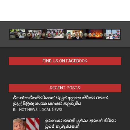
FIND US ON FACEBOOK
RECENT POSTS
විගණකාධිපතිවරියගේ වැටුප් අනුමත කිරීමට රජයේ
මුදල් පිළිබඳ කාරක සභාවේ අනුමැතිය
IN:
HOT NEWS
,
LOCAL NEWS
ඉරානයට එරෙහි යුද්ධය අවසන් කිරීමට
ට්‍රම්ප් කැමැත්තෙන්