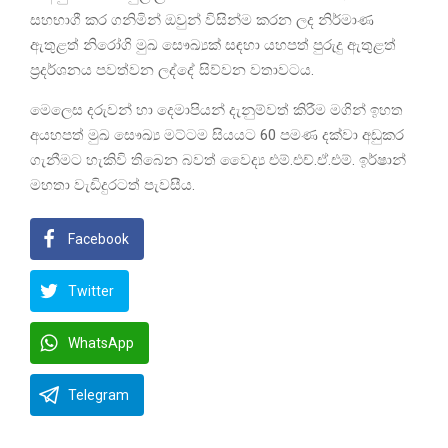
සහභාගී කර ගනිමින් ඔවුන් විසින්ම කරන ලද නිර්මාණ
ඇතුළත් නිරෝගි මුඛ සෞඛ්‍යක් සඳහා යහපත් පුරුදු ඇතුළත්
ප්‍රදර්ශනය පවත්වන ලද්දේ සිව්වන වතාවටය.
මෙලෙස දරුවන් හා දෙමාපියන් දැනුම්වත් කිරීම මගින් ඉහත
අයහපත් මුඛ සෞඛ්‍ය මට්ටම සියයට 60 පමණ දක්වා අඩුකර
ගැනීමට හැකිවි තිබෙන බවත් වෛද්‍ය එම්.එච්.ඒ.එම්. ඉර්ෂාන්
මහතා වැඩිදුරටත් පැවසීය.
Facebook
Twitter
WhatsApp
Telegram