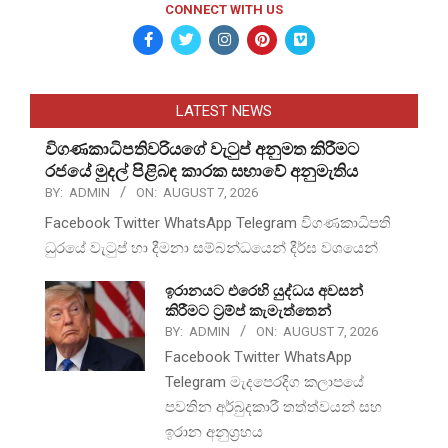
CONNECT WITH US
LATEST NEWS
විගණකාධිපතිවරියගේ වැටුප් අනුමත කිරීමට
රජයේ මුදල් පිළිබඳ කාරක සභාවේ අනුමැතිය
BY:
ADMIN
ON:
AUGUST 7, 2026
Facebook Twitter WhatsApp Telegram විගණකාධිපති
ධුරයේ වැටුප් හා දීමනා සම්බන්ධයෙන් දීර්ඝ වශයෙන්
ඉරානයට එරෙහි යුද්ධය අවසන්
කිරීමට ට්‍රම්ප් කැමැත්තෙන්
BY:
ADMIN
ON:
AUGUST 7, 2026
Facebook Twitter WhatsApp
Telegram මැදපෙරදිග කලාපයේ
පවතින අර්බුදකාරී තත්ත්වයන් සහ
ඉරාන අනුග්‍රහය