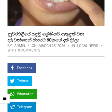
නුවරඑළියේ පළමු ශ්‍රේණියට ඇතුළත් වන
දරුවන්ගෙන් සියයට 60කගේ දත් දිරලා
BY:
ADMIN
ON:
MARCH 25, 2026
IN:
LOCAL NEWS
WITH:
0 COMMENTS
Facebook
Twitter
WhatsApp
Telegram