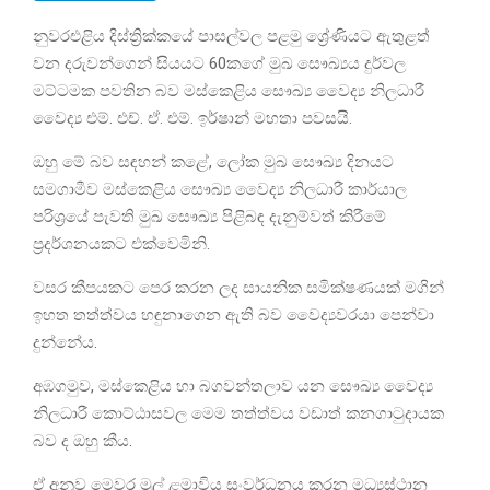
නුවරඑළිය දිස්ත්‍රික්කයේ පාසල්වල පළමු ශ්‍රේණියට ඇතුළත්
වන දරුවන්ගෙන් සියයට 60කගේ මුඛ සෞඛ්‍යය දුර්වල
මට්ටමක පවතින බව මස්කෙළිය සෞඛ්‍ය වෛද්‍ය නිලධාරී
වෛද්‍ය එම්. එච්. ඒ. එම්. ඉර්ෂාන් මහතා පවසයි.
ඔහු මේ බව සඳහන් කළේ, ලෝක මුඛ සෞඛ්‍ය දිනයට
සමගාමීව මස්කෙළිය සෞඛ්‍ය වෛද්‍ය නිලධාරී කාර්යාල
පරිශ්‍රයේ පැවති මුඛ සෞඛ්‍ය පිළිබඳ දැනුම්වත් කිරීමේ
ප්‍රදර්ශනයකට එක්වෙමිනි.
වසර කීපයකට පෙර කරන ලද සායනික සමික්ෂණයක් මගින්
ඉහත තත්ත්වය හඳුනාගෙන ඇති බව වෛද්‍යවරයා පෙන්වා
දුන්නේය.
අඹගමුව, මස්කෙළිය හා බගවන්තලාව යන සෞඛ්‍ය වෛද්‍ය
නිලධාරී කොට්ඨාසවල මෙම තත්ත්වය වඩාත් කනගාටුදායක
බව ද ඔහු කීය.
ඒ අනුව මෙවර මුල් ළමාවිය සංවර්ධනය කරන මධ්‍යස්ථාන