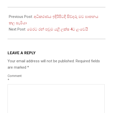
2026-
03-
Previous Post:
අධිකරණය ඉදිරිපිටදී සිව්දරු මව ඝාතනය
25
කල සැමියා
Next Post:
මෙරට රන් පවුම යළි ලක්ෂ 4ට ළංවෙයි
LEAVE A REPLY
Your email address will not be published.
Required fields
are marked
*
Comment
*