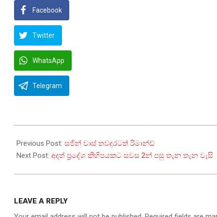
Facebook
Twitter
WhatsApp
Telegram
2026-
03-
Previous Post:
සජින් වාස් තවදුරටත් රිමාන්ඩ්
25
Next Post:
අදත් ප්‍රදේශ කිහිපයකට සවස 2න් පසු තැන තැන වැසි
LEAVE A REPLY
Your email address will not be published.
Required fields are m