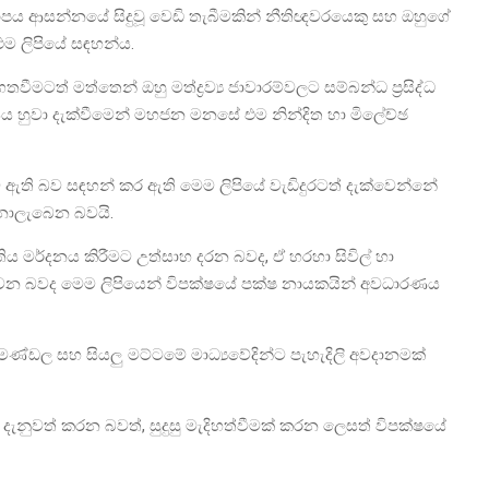
ාපය ආසන්නයේ සිදුවූ වෙඩි තැබීමකින් නීතිඥවරයෙකු සහ ඔහුගේ
එම ලිපියේ සඳහන්ය.
මටත් මත්තෙන් ඔහු මත්ද්‍රව්‍ය ජාවාරම්වලට සම්බන්ධ ප්‍රසිද්ධ
ය හුවා දැක්වීමෙන් මහජන මනසේ එම නින්දිත හා මිලේච්ඡ
ඇති බව සඳහන් කර ඇති මෙම ලිපියේ වැඩිදුරටත් දැක්වෙන්නේ
 නොලැබෙන බවයි.
ය මර්දනය කිරීමට උත්සාහ දරන බවද, ඒ හරහා සිවිල් හා
නය වන බවද මෙම ලිපියෙන් විපක්ෂයේ පක්ෂ නායකයින් අවධාරණය
 මණ්ඩල සහ සියලු මට්ටමේ මාධ්‍යවේදින්ට පැහැදිලි අවදානමක්
ඳ දැනුවත් කරන බවත්, සුදුසු මැදිහත්වීමක් කරන ලෙසත් විපක්ෂයේ