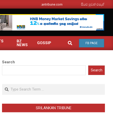
srilankantribune.com
සියළු පුවත් එසැනින් ඔබ වෙත
TS
BZ
SEARCH
GOSSIP
FB PAGE
NEWS
Search
Search
Search
SRILANKAN TRIBUNE