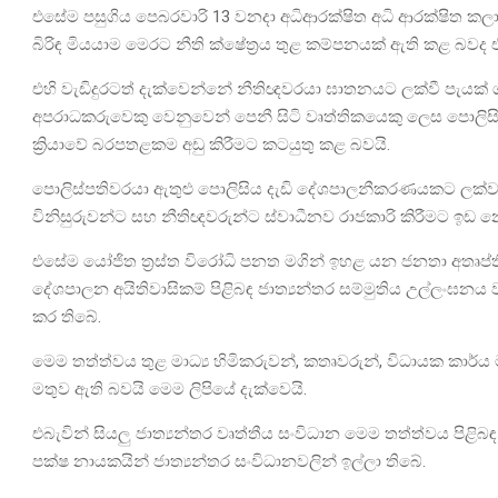
එසේම පසුගිය පෙබරවාරි 13 වනදා අධිආරක්ෂිත අධි ආරක්ෂිත කල
බිරිඳ මියයාම මෙරට නීති ක්ෂේත්‍රය තුළ කම්පනයක් ඇති කළ බවද 
එහි වැඩිදුරටත් දැක්වෙන්නේ නීතිඥවරයා ඝාතනයට ලක්වී පැයක් ගතවී
අපරාධකරුවෙකු වෙනුවෙන් පෙනී සිටි වෘත්තිකයෙකු ලෙස පොලිසි
ක්‍රියාවේ බරපතළකම අඩු කිරීමට කටයුතු කළ බවයි.
පොලිස්පතිවරයා ඇතුළු පොලිසිය දැඩි දේශපාලනීකරණයකට ලක්ව 
විනිසුරුවන්ට සහ නීතිඥවරුන්ට ස්වාධීනව රාජකාරි කිරීමට ඉඩ
එසේම යෝජිත ත්‍රස්ත විරෝධි පනත මගින් ඉහළ යන ජනතා අතෘප්ති
දේශපාලන අයිතිවාසිකම් පිළිබඳ ජාත්‍යන්තර සම්මුතිය උල්ලංඝ
කර තිබේ.
මෙම තත්ත්වය තුළ මාධ්‍ය හිමිකරුවන්, කතෘවරුන්, විධායක කාර්ය
මතුව ඇති බවයි මෙම ලිපියේ දැක්වෙයි.
එබැවින් සියලු ජාත්‍යන්තර වෘත්තීය සංවිධාන මෙම තත්ත්වය පිළිබ
පක්ෂ නායකයින් ජාත්‍යන්තර සංවිධානවලින් ඉල්ලා තිබේ.