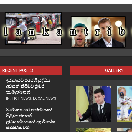
RECENT POSTS
GALLERY
ඉරානයට එරෙහි යුද්ධය
අවසන් කිරීමට ට්‍රම්ප්
කැමැත්තෙන්
IN:
HOT NEWS
,
LOCAL NEWS
බන්ධනාගාර තත්ත්වයන්
පිළිබඳ ජනපති
ප්‍රධානත්වයෙන් අද විශේෂ
සාකච්ඡාවක්