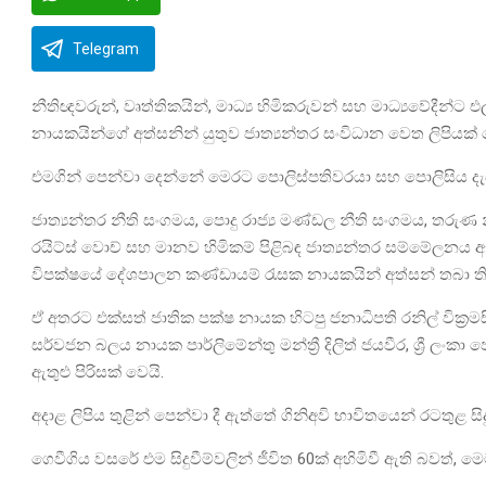
Telegram
නීතිඥවරුන්, වෘත්තිකයින්, මාධ්‍ය හිමිකරුවන් සහ මාධ්‍යවේද
නායකයින්ගේ අත්සනින් යුතුව ජාත්‍යන්තර සංවිධාන වෙත ලිපියක්
එමගින් පෙන්වා දෙන්නේ මෙරට පොලිස්පතිවරයා සහ පොලිසිය 
ජාත්‍යන්තර නීති සංගමය, පොදු රාජ්‍ය මණ්ඩල නීති සංගමය, තරුණ 
රයිට්ස් වොච් සහ මානව හිමිකම් පිළිබඳ ජාත්‍යන්තර සම්මේලනය
විපක්ෂයේ දේශපාලන කණ්ඩායම් රැසක නායකයින් අත්සන් තබා ත
ඒ අතරට එක්සත් ජාතික පක්ෂ නායක හිටපු ජනාධිපති රනිල් වික්‍ර
සර්වජන බලය නායක පාර්ලිමේන්තු මන්ත්‍රී දිලිත් ජයවීර, ශ්‍රී ලං
ඇතුළු පිරිසක් වෙයි.
අදාළ ලිපිය තුළින් පෙන්වා දී ඇත්තේ ගිනිඅවි භාවිතයෙන් රටතුළ
ගෙවීගිය වසරේ එම සිදුවීම්වලින් ජීවිත 60ක් අහිමිවී ඇති බවත්, ම