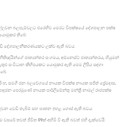
ීන්ට එල්ලවන බලපෑම්වලට එරෙහිව මෙරට විපක්ෂයේ දේශපාලන පක්ෂ
 යොමුකර තිබේ.
දැඩි දේශපාලනීකරණයකට ලක්ව ඇති බවය.
නීතිඥයින්ගේ ජාත්‍යන්තර සංගමය, අම්නෙස්ට් ජාත්‍යන්තරය, හියුමන්
 ඇතුළු සංවිධාන කිහිපයකට යොමුකර ඇති මෙම ලිපිය සඳහා
ිබේ.
මසිංහ, සමගි ජන බලවේගයේ නායක විපක්ෂ නායක සජිත් ප්‍රේමදාස,
කා පොදුජන පෙරමුණේ නායක පාර්ලිමේන්තු මන්ත්‍රී නාමල් රාජපක්ෂ
 සිදුවන වෙඩි තැබීම් සහ ඝාතන ඉහළ ගොස් ඇති බවය.
ෙම වසරේ තවත් ජීවිත 09ක් අහිමි වී ඇති බවත් එහි දැක්වෙයි.