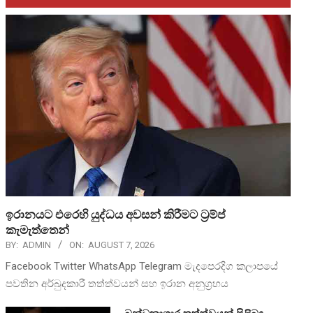
ඉරානයට එරෙහි යුද්ධය අවසන් කිරීමට ට්‍රම්ප්
කැමැත්තෙන්
BY:
ADMIN
ON:
AUGUST 7, 2026
Facebook Twitter WhatsApp Telegram මැදපෙරදිග කලාපයේ
පවතින අර්බුදකාරී තත්ත්වයන් සහ ඉරාන අනුග්‍රහය