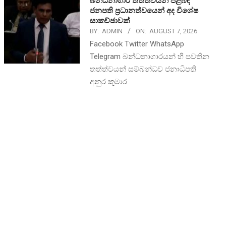
බන්ධනාගාර තත්ත්වයන් පිළිබඳ
ජනපති ප්‍රධානත්වයෙන් අද විශේෂ
සාකච්ඡාවක්
BY:
ADMIN
ON:
AUGUST 7, 2026
Facebook Twitter WhatsApp
Telegram බන්ධනාගාරයන් හී පවතින
තත්ත්වයන් සම්බන්ධව ජනාධිපති
අනුර කුමාර