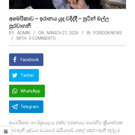
අමෙරිකාව – ඉරානය යුද වදිද්දී – පුටින් මල්ල
පුරවාගනී
BY:
ADMIN
ON:
MARCH 27, 2026
IN:
FOREIGN NEWS
WITH:
0 COMMENTS
Facebook
Twitter
WhatsApp
Telegram
අමෙරිකාව හා ඊශ්‍රායලය එක්ව ඉරානයට එරෙහිව ක්‍රියාත්මක
කර ඇති යුද්ධය මධ්‍යයේ රුසියාවේ තෙල් සඳහා ඇති ඉල්ලුම