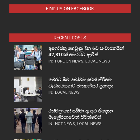
FIND US ON FACEBOOK
RECENT POSTS
අගෝස්තු ගෙවුණු දින 6ට සංචාරකයින්
42,810ක් මෙරටට ඇවිත්
IN:
FOREIGN NEWS
,
LOCAL NEWS
මෙරට බිම් බෝම්බ ඉවත් කිරීමේ
වැඩසටහනට ජාත්‍යන්තර ප්‍රසාදය
IN:
LOCAL NEWS
රත්මලානේ සයිමා ඇතුළු තිදෙනා
මැලේසියාවෙන් පිටත්වෙයි
IN:
HOT NEWS
,
LOCAL NEWS