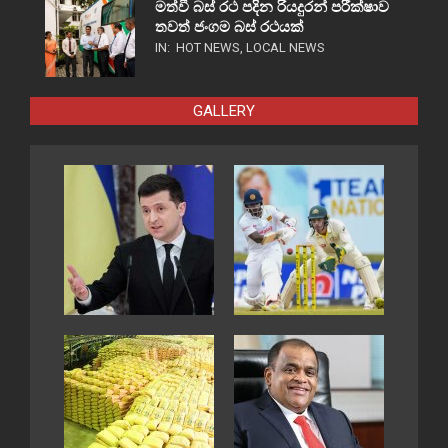
මත්වී බස් රථ පදින රියදුරන් පරීක්ෂාව
තවත් ජංගම බස් රථයක්
IN:
HOT NEWS
,
LOCAL NEWS
GALLERY