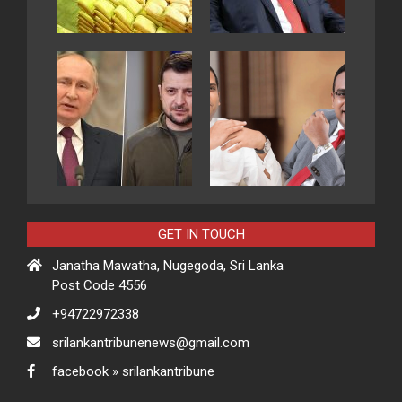
GET IN TOUCH
Janatha Mawatha, Nugegoda, Sri Lanka
Post Code 4556
+94722972338
srilankantribunenews@gmail.com
facebook » srilankantribune