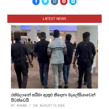
LATEST NEWS
රත්මලානේ සයිමා ඇතුළු තිදෙනා මැලේසියාවෙන්
පිටත්වෙයි
BY:
ADMIN
ON:
AUGUST 10, 2026