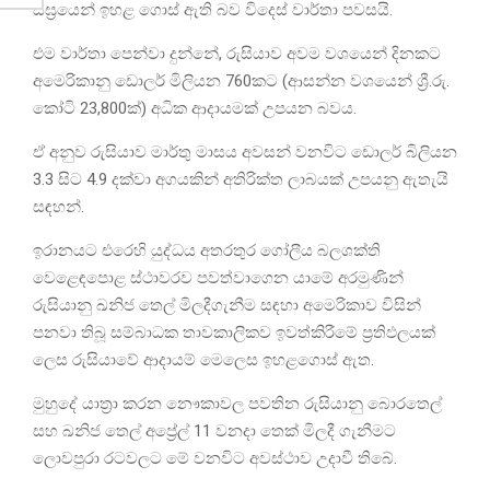
සීඝ්‍රයෙන් ඉහළ ගොස් ඇති බව විදෙස් වාර්තා පවසයි.
එම වාර්තා පෙන්වා දුන්නේ, රුසියාව අවම වශයෙන් දිනකට
අමෙරිකානු ඩොලර් මිලියන 760කට (ආසන්න වශයෙන් ශ්‍රී.රු.
කෝටි 23,800ක්) අධික ආදායමක් උපයන බවය.
ඒ අනුව රුසියාව මාර්තු මාසය අවසන් වනවිට ඩොලර් බිලියන
3.3 සිට 4.9 දක්වා අගයකින් අතිරික්ත ලාබයක් උපයනු ඇතැයි
සඳහන්.
ඉරානයට එරෙහි යුද්ධය අතරතුර ගෝලීය බලශක්ති
වෙළෙඳපොළ ස්ථාවරව පවත්වාගෙන යාමේ අරමුණින්
රුසියානු ඛනිජ තෙල් මිලදීගැනීම සඳහා අමෙරිකාව විසින්
පනවා තිබූ සම්බාධක තාවකාලිකව ඉවත්කිරීමේ ප්‍රතිඵලයක්
ලෙස රුසියාවේ ආදායම් මෙලෙස ඉහළගොස් ඇත.
මුහුදේ යාත්‍රා කරන නෞකාවල පවතින රුසියානු බොරතෙල්
සහ ඛනිජ තෙල් අප්‍රේල් 11 වනදා තෙක් මිලදී ගැනීමට
ලොවපුරා රටවලට මේ වනවිට අවස්ථාව උදාවී තිබේ.