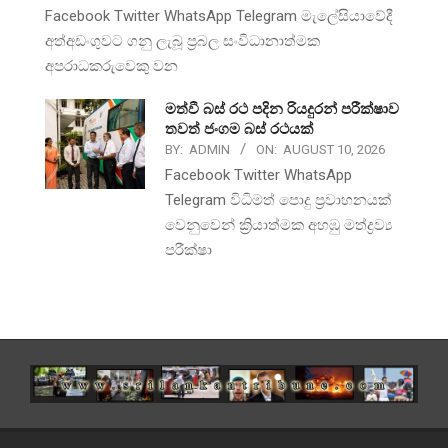
Facebook Twitter WhatsApp Telegram මැලේසියාවේදී
අත්අඩංගුවට ගනු ලැබූ ප්‍රබල සංවිධානාත්මක
අපරාධකරුවෙකු වන
මත්වී බස් රථ පදින රියදුරන් පරීක්ෂාව
තවත් ජංගම බස් රථයක්
BY:
ADMIN
ON:
AUGUST 10, 2026
Facebook Twitter WhatsApp
Telegram විධිමත් පොදු ප්‍රවාහනයක්
වෙනුවෙන් ක්‍රියාත්මක අහඹු මත්ද්‍රව්‍ය
පරීක්ෂා