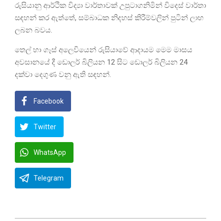
රුසියානු ආර්ථික විද්‍යා වාර්තාවක් උපුටාගනිමින් විදෙස් වාර්තා
සඳහන් කර ඇත්තේ, සම්බාධක නිදහස් කිරීම්වලින් පුටින් ලාභ
ලබන බවය.
තෙල් හා ගෑස් අලෙවියෙන් රුසියාවේ ආදායම මෙම මාසය
අවසානයේ දී ඩොලර් බිලියන 12 සිට ඩොලර් බිලියන 24
දක්වා දෙගුණ වනු ඇති සඳහන්.
Facebook
Twitter
WhatsApp
Telegram