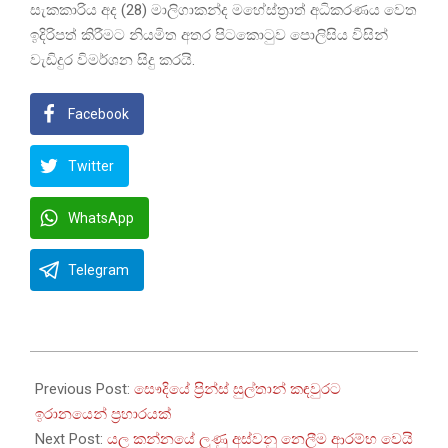
සැකකාරිය අද (28) මාලිගාකන්ද මහේස්ත්‍රාත් අධිකරණය වෙත
ඉදිරිපත් කිරීමට නියමිත අතර පිටකොටුව පොලිසිය විසින්
වැඩිදුර විමර්ශන සිදු කරයි.
Facebook
Twitter
WhatsApp
Telegram
2026-
03-
Previous Post:
සෞදියේ ප්‍රින්ස් සුල්තාන් කඳවුරට
28
ඉරානයෙන් ප්‍රහාරයක්
Next Post:
යල කන්නයේ ලුණු අස්වනු නෙලීම ආරම්භ වෙයි