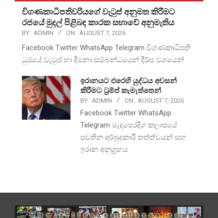
විගණකාධිපතිවරියගේ වැටුප් අනුමත කිරීමට
රජයේ මුදල් පිළිබඳ කාරක සභාවේ අනුමැතිය
BY:
ADMIN
ON:
AUGUST 7, 2026
Facebook Twitter WhatsApp Telegram විගණකාධිපති
ධුරයේ වැටුප් හා දීමනා සම්බන්ධයෙන් දීර්ඝ වශයෙන්
ඉරානයට එරෙහි යුද්ධය අවසන්
කිරීමට ට්‍රම්ප් කැමැත්තෙන්
BY:
ADMIN
ON:
AUGUST 7, 2026
Facebook Twitter WhatsApp
Telegram මැදපෙරදිග කලාපයේ
පවතින අර්බුදකාරී තත්ත්වයන් සහ
ඉරාන අනුග්‍රහය