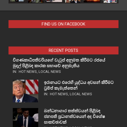
FIND US ON FACEBOOK
RECENT POSTS
විගණකාධිපතිවරියගේ වැටුප් අනුමත කිරීමට රජයේ
මුදල් පිළිබඳ කාරක සභාවේ අනුමැතිය
IN:
HOT NEWS
,
LOCAL NEWS
ඉරානයට එරෙහි යුද්ධය අවසන් කිරීමට
ට්‍රම්ප් කැමැත්තෙන්
IN:
HOT NEWS
,
LOCAL NEWS
බන්ධනාගාර තත්ත්වයන් පිළිබඳ
ජනපති ප්‍රධානත්වයෙන් අද විශේෂ
සාකච්ඡාවක්