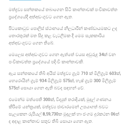
මත්ද්‍රව්‍ය සන්තකයේ තබාගෙන සිටි කාන්තාවක් පංචිකාවත්ත
ප්‍රදේශයේදී අත්අඩංගුවට ගෙන ඇත.
පිටකොටුව පොලිස් ස්ථානයේ නිලධාරීන් කණ්ඩායමකට ලද
තොරතුරක් මත සිදු කළ වැටලීමක දී මෙම සැකකාරිය
අත්අඩංගුවට ගෙන තිබේ.
මෙලෙස අත්අඩංගුවට ගෙන ඇත්තේ වයස අවුරුදු 34ක් වන
පංචිකාවත්ත ප්‍රදේශයේ පදිංචි කාන්තාවකි.
ඇය සන්තකයේ තිබී අයිස් මත්ද්‍රව්‍ය ග්‍රෑම් 710 ක් මිලිග්‍රෑම් 603ක්,
හෙරොයින් ග්‍රෑම් 934 මිලිග්‍රෑම් 575ක්, හෑෂ් ග්‍රෑම් 300 මිලිග්‍රෑම්
575ක් සොයා ගෙන ඇති බවද සඳහන් වේ.
එමෙන්ම මත්පෙති 300ක්, විද්‍යුත් තරාදියක්, මුදල් ගණනය
කිරීමේ යන්ත්‍රයක්, මත්ද්‍රව්‍ය ජාවාරමෙන් උපයාගත් බවට
සැලකෙන රුපියල් 8,59,730ක මුදලක් හා ජංගම දුරකථන 06ක්
ද අදාළ කාන්තාව සතුව තිබී සොයා ගෙන ඇත.