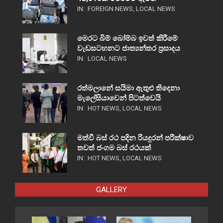
IN:
FOREIGN NEWS
,
LOCAL NEWS
මෙරට බිම් බෝම්බ ඉවත් කිරීමේ
වැඩසටහනට ජාත්‍යන්තර ප්‍රසාදය
IN:
LOCAL NEWS
රත්මලානේ සයිමා ඇතුළු තිදෙනා
මැලේසියාවෙන් පිටත්වෙයි
IN:
HOT NEWS
,
LOCAL NEWS
මත්වී බස් රථ පදින රියදුරන් පරීක්ෂාව
තවත් ජංගම බස් රථයක්
IN:
HOT NEWS
,
LOCAL NEWS
GALLERY