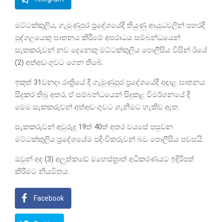
මට්ටක්කුලිය, ගැමුණුපුර ප්‍රදේශයේදී තියුණු ආයුධවලින් පහරදී
පුද්ගලයෙකු ඝාතනය කිරීමේ අපරාධය සම්බන්ධයෙන්
සැකකරුවන් නව දෙනෙකු මට්ටක්කුලිය පොලීසිය විසින් ඊයේ
(2) අත්අඩංගුවට ගෙන තිබේ.
ඉකුත් 31වනදා රාත්‍රියේ දී ගැමුණුපුර ප්‍රදේශයේදී අදාළ ඝාතනය
සිදුකර තිබූ අතර, ඒ සම්බන්ධයෙන් සිදුකළ විමර්ශනයේ දී
මෙම සැකකරුවන් අත්අඩංගුවට ගැනීමට හැකිව ඇත.
සැකකරුවන් අවුරුදු 19ත් 40ත් අතර වයසේ පසුවන
මට්ටක්කුලිය ප්‍රදේශයේම පදිංචිකරුවන් බව පොලීසිය පවසයි.
ඔවුන් අද (3) අලුත්කඩේ මහෙස්ත්‍රාත් අධිකරණයට ඉදිරිපත්
කිරීමට නියමිතය.
Facebook