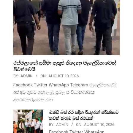
රත්මලානේ සයිමා ඇතුළු තිදෙනා මැලේසියාවෙන්
පිටත්වෙයි
BY:
ADMIN
ON:
AUGUST 10, 2026
Facebook Twitter WhatsApp Telegram මැලේසියාවේදී
අත්අඩංගුවට ගනු ලැබූ ප්‍රබල සංවිධානාත්මක
අපරාධකරුවෙකු වන
මත්වී බස් රථ පදින රියදුරන් පරීක්ෂාව
තවත් ජංගම බස් රථයක්
BY:
ADMIN
ON:
AUGUST 10, 2026
Facebook Twitter WhatsApp