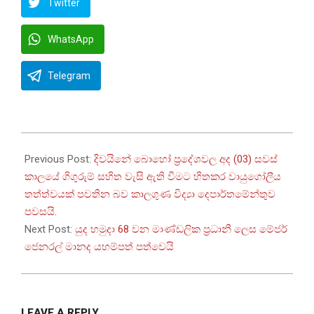
Twitter
WhatsApp
Telegram
2026-
04-
Previous Post:
දිවයිනේ බොහෝ ප්‍රදේශවල අද (03) සවස්
03
කාලයේ ගිගුරුම් සහිත වැසි ඇති වීමට හිතකර වායුගෝලීය
තත්ත්වයක් පවතින බව කාලගුණ විද්‍යා දෙපාර්තමේන්තුව
පවසයි.
Next Post:
යුද හමුදා 68 වන මාණ්ඩලික ප්‍රධානී ලෙස මේජර්
ජෙනරල් මානද යහම්පත් පත්වෙයි
LEAVE A REPLY