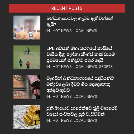
RECENT POSTS
බන්ධනාගාරවල ගැටුම් ඇතිවන්නේ
ඇයි?
IN:
HOT NEWS
,
LOCAL NEWS
LPL අවසන් මහා තරගයේ කාසියේ
වාසිය දිනූ ජැෆ්නා කිංග්ස් කණ්ඩායම
ප්‍රථමයෙන් පන්දුවට පහර දෙයි
IN:
HOT NEWS
,
LOCAL NEWS
,
SPORTS
මැගසින් බන්ධනාගාරයේ රැඳවියන්ට
මත්ද්‍රව්‍ය ලබා දීමට ගිය දෙදෙනෙකු
අත්අඩංගුවට
IN:
HOT NEWS
,
LOCAL NEWS
ජුනි මාසයට සාපේක්ෂව ජූලි මාසයේදී
විදෙස් සංචිතවල සුළු වැඩිවීමක්
IN:
HOT NEWS
,
LOCAL NEWS