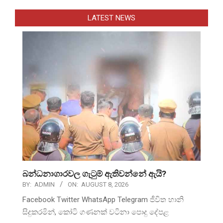
LATEST NEWS
බන්ධනාගාරවල ගැටුම් ඇතිවන්නේ ඇයි?
BY:
ADMIN
ON:
AUGUST 8, 2026
Facebook Twitter WhatsApp Telegram ජීවිත හානි
සිදුකරමින්, කෝටි ගණනක් වටිනා පොදු දේපළ