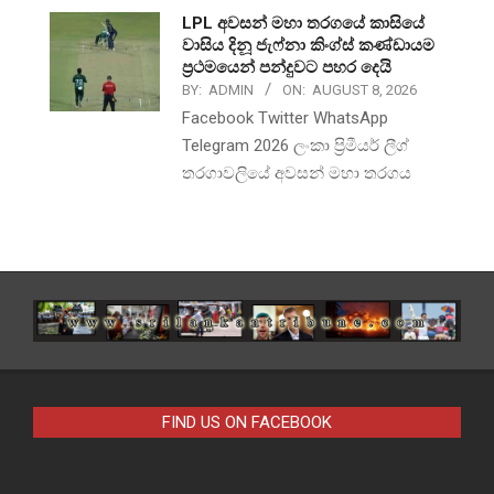
LPL අවසන් මහා තරගයේ කාසියේ
වාසිය දිනූ ජැෆ්නා කිංග්ස් කණ්ඩායම
ප්‍රථමයෙන් පන්දුවට පහර දෙයි
BY:
ADMIN
ON:
AUGUST 8, 2026
Facebook Twitter WhatsApp
Telegram 2026 ලංකා ප්‍රිමීයර් ලීග්
තරගාවලියේ අවසන් මහා තරගය
FIND US ON FACEBOOK