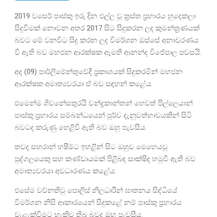
2019 වසෙර් පාස්කු ඉරු දින එල්ල වූ ත්‍රස්ත ප්‍රහාරය හුදෙකලා
සිදුවීමක් නොවන අතර 2017 සිට සිදුකරන ලද කුමන්ත්‍රණයක්
බවට මේ වනවිට සිදු කරන ලද විමර්ශන ඔස්සේ අනාවරණය
වී ඇති බව මහජන ආරක්ෂක ඇමති ආනන්ද විජේපාල පවසයි.
අද (09) පාර්ලිමේන්තුවේදී ප්‍රකාශයක් සිදුකරමින් මහජන
ආරක්ෂක අමාත්‍යවරයා ඒ බව සඳහන් කළේය.
එමෙන්ම ශිවනේසතුරයි චන්ද්‍රකාන්තන් හෙවත් පිල්ලෙයාන්
පාස්කු ප්‍රහාරය සම්බන්ධයෙන් පූර්ව දැනුවත්භාවයකින් සිටි
බවටද කරුණු හෙළිවී ඇති බව ඔහු පැවසීය.
තවද සහරාන් හෂීම්ට ඉහළින් සිට ඔහුව මෙහෙයවූ
පුද්ගලයෙකු සහ කණ්ඩායමක් පිළිබඳ සාක්ෂිද හමුවී ඇති බව
අමාත්‍යවරයා අවධාරණය කළේය.
එසේම වව්නතිවු පොලිස් නිලධාරීන් ඝාතනය සිද්ධියේ
විමර්ශන නිසි ආකාරයෙන් සිදුකළේ නම් පාස්කු ප්‍රහාරය
වැළැක්වීමට හැකිව තිබූ බවද ඔහු පැවසීය.