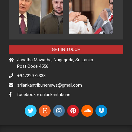
GET IN TOUCH
Janatha Mawatha, Nugegoda, Sri Lanka
Post Code 4556
+94722972338
srilankantribunenews@gmail.com
facebook » srilankantribune