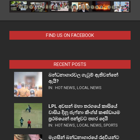
FIND US ON FACEBOOK
RECENT POSTS
බන්ධනාගාරවල ගැටුම් ඇතිවන්නේ
ඇයි?
IN:
HOT NEWS
,
LOCAL NEWS
LPL අවසන් මහා තරගයේ කාසියේ
වාසිය දිනූ ජැෆ්නා කිංග්ස් කණ්ඩායම
ප්‍රථමයෙන් පන්දුවට පහර දෙයි
IN:
HOT NEWS
,
LOCAL NEWS
,
SPORTS
මැගසින් බන්ධනාගාරයේ රැඳවියන්ට