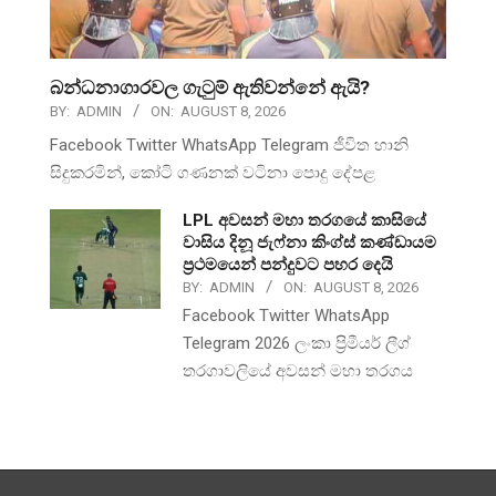
බන්ධනාගාරවල ගැටුම් ඇතිවන්නේ ඇයි?
BY:
ADMIN
ON:
AUGUST 8, 2026
Facebook Twitter WhatsApp Telegram ජීවිත හානි
සිදුකරමින්, කෝටි ගණනක් වටිනා පොදු දේපළ
LPL අවසන් මහා තරගයේ කාසියේ
වාසිය දිනූ ජැෆ්නා කිංග්ස් කණ්ඩායම
ප්‍රථමයෙන් පන්දුවට පහර දෙයි
BY:
ADMIN
ON:
AUGUST 8, 2026
Facebook Twitter WhatsApp
Telegram 2026 ලංකා ප්‍රිමීයර් ලීග්
තරගාවලියේ අවසන් මහා තරගය