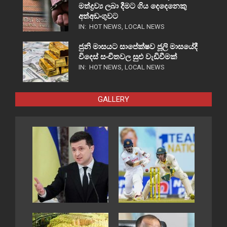
මත්ද්‍රව්‍ය ලබා දීමට ගිය දෙදෙනෙකු
අත්අඩංගුවට
IN:
HOT NEWS
,
LOCAL NEWS
ජුනි මාසයට සාපේක්ෂව ජූලි මාසයේදී
විදෙස් සංචිතවල සුළු වැඩිවීමක්
IN:
HOT NEWS
,
LOCAL NEWS
GALLERY