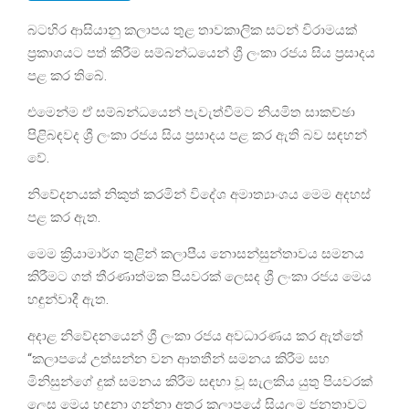
බටහිර ආසියානු කලාපය තුළ තාවකාලික සටන් විරාමයක්
ප්‍රකාශයට පත් කිරීම සම්බන්ධයෙන් ශ්‍රී ලංකා රජය සිය ප්‍රසාදය
පළ කර තිබේ.
එමෙන්ම ඒ සම්බන්ධයෙන් පැවැත්වීමට නියමිත සාකච්ඡා
පිළිබඳවද ශ්‍රී ලංකා රජය සිය ප්‍රසාදය පළ කර ඇති බව සඳහන්
වේ.
නිවේදනයක් නිකුත් කරමින් විදේශ අමාත්‍යාංශය මෙම අදහස්
පළ කර ඇත.
මෙම ක්‍රියාමාර්ග තුළින් කලාපීය නොසන්සුන්තාවය සමනය
කිරීමට ගත් තීරණාත්මක පියවරක් ලෙසද ශ්‍රී ලංකා රජය මෙය
හඳුන්වාදී ඇත.
අදාළ නිවේදනයෙන් ශ්‍රී ලංකා රජය අවධාරණය කර ඇත්තේ
“කලාපයේ උත්සන්න වන ආතතීන් සමනය කිරීම සහ
මිනිසුන්ගේ දුක් සමනය කිරීම සඳහා වූ සැලකිය යුතු පියවරක්
ලෙස මෙය හඳුනා ගන්නා අතර කලාපයේ සියලුම ජනතාවට