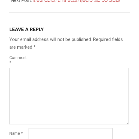
Next Post:
ගමේ යන්න CTB යෙන් අමතර බස් රථ රැසක්
LEAVE A REPLY
Your email address will not be published.
Required fields
are marked
*
Comment
*
Name
*