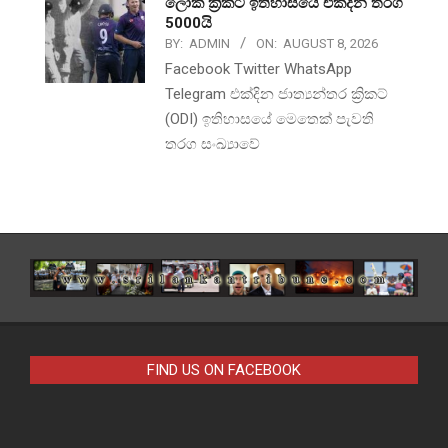
ලෝක ක්‍රිකට් ඉතිහාසයේ එක්දින තරග
5000යි
BY:
ADMIN
ON:
AUGUST 8, 2026
Facebook Twitter WhatsApp
Telegram එක්දින ජාත්‍යන්තර ක්‍රිකට්
(ODI) ඉතිහාසයේ මෙතෙක් පැවති
තරග සංඛ්‍යාවේ
FIND US ON FACEBOOK