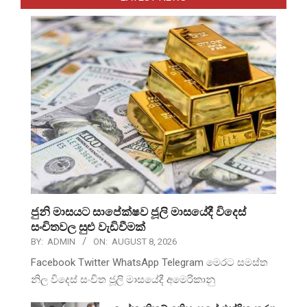
ජුනි මාසයට සාපේක්ෂව ජූලි මාසයේදී විදෙස්
සංචිතවල සුළු වැඩිවීමක්
BY:
ADMIN
ON:
AUGUST 8, 2026
Facebook Twitter WhatsApp Telegram මෙරට සමස්ත
නිල විදෙස් සංචිත ජූලි මාසයේදී අමෙරිකානු