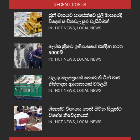
RECENT POSTS
ජුනි මාසයට සාපේක්ෂව ජූලි මාසයේදී
විදෙස් සංචිතවල සුළු වැඩිවීමක්
IN:
HOT NEWS
,
LOCAL NEWS
ලෝක ක්‍රිකට් ඉතිහාසයේ එක්දින තරග
5000යි
IN:
HOT NEWS
,
LOCAL NEWS
වලංගු බලපත්‍රයක් නොමැති ටින් මාළු
නිෂ්පාදන ආයතනයක් වටලයි
IN:
HOT NEWS
,
LOCAL NEWS
ශිෂ්‍යත්ව විභාගය පෙනී සිටින සිසුන්ට
විශේෂ නිවේදනයක්
IN:
HOT NEWS
,
LOCAL NEWS