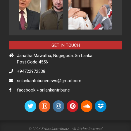
GET IN TOUCH
Janatha Mawatha, Nugegoda, Sri Lanka
Post Code 4556
+94722972338
srilankantribunenews@gmail.com
facebook » srilankantribune
© 2026 Srilankantribune . All Rights Reserved