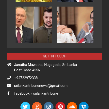
GET IN TOUCH
Janatha Mawatha, Nugegoda, Sri Lanka
Post Code 4556
+94722972338
srilankantribunenews@gmail.com
facebook » srilankantribune