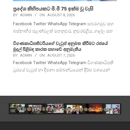
ප්‍රදේශ කිහිපයකට මි.මී 75 ඉක්ම වූ වැසි
BY:
ADMIN
ON:
AUGUST 8, 2026
Facebook Twitter WhatsApp Telegram සබරගමුව සහ
බස්නාහිර පළාත්වලත් මහනුවර, නුවරඑළිය, ගාල්ල සහ
විගණකාධිපතිවරියගේ වැටුප් අනුමත කිරීමට රජයේ
මුදල් පිළිබඳ කාරක සභාවේ අනුමැතිය
BY:
ADMIN
ON:
AUGUST 7, 2026
Facebook Twitter WhatsApp Telegram විගණකාධිපති
ධුරයේ වැටුප් හා දීමනා සම්බන්ධයෙන් දීර්ඝ වශයෙන්