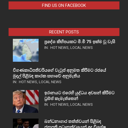
FIND US ON FACEBOOK
RECENT POSTS
ප්‍රදේශ කිහිපයකට මි.මී 75 ඉක්ම වූ වැසි
IN:
HOT NEWS
,
LOCAL NEWS
විගණකාධිපතිවරියගේ වැටුප් අනුමත කිරීමට රජයේ
මුදල් පිළිබඳ කාරක සභාවේ අනුමැතිය
IN:
HOT NEWS
,
LOCAL NEWS
ඉරානයට එරෙහි යුද්ධය අවසන් කිරීමට
ට්‍රම්ප් කැමැත්තෙන්
IN:
HOT NEWS
,
LOCAL NEWS
බන්ධනාගාර තත්ත්වයන් පිළිබඳ
ජනපති ප්‍රධානත්වයෙන් අද විශේෂ