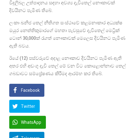
විදුලිබල උත්පාදනය සඳහා අවශ්‍ය දැවිතෙල් නෞකාවක්
දිවයිනට පැමිණ තිබේ.
ලංකා ඛනිජ තෙල් නීතිගත සංස්ථාවේ කළමනාකාර අධ්‍යක්ෂ
මයුර නෙත්තිකුමාරගේ මහතා පැවසුවේ දැවිතෙල් මෙට්‍රික්
ටොන් 30,000ක් රැගත් නෞකාවක් මෙලෙස දිවයිනට පැමිණ
ඇති බවය.
ඊයේ (12) පස්වරුවේ අදාළ නෞකාව දිවයිනට පැමිණ ඇති
අතර එහි අඩංගු දැවි තෙල් මේ වන විට කොළොන්නාව තෙල්
ගබඩාවට සම්ප්‍රේෂණය කිරීමද ආරම්භ කර තිබේ.
Facebook
Twitter
WhatsApp