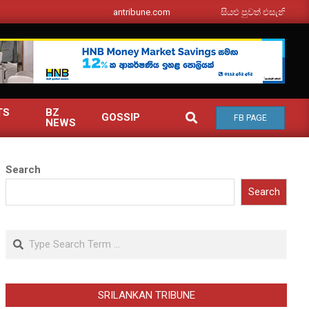
srilankantribune.com
සියළු පුවත් එසැනින් ඔබ වෙත
TS
BZ
SEARCH
GOSSIP
FB PAGE
NEWS
Search
Search
Search
SRILANKAN TRIBUNE