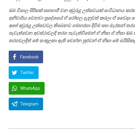
ඔබ විශාල පිරිසක් සහභාගී වන අවුරුදු උත්සවයක් සංවිධානය කර
අනිවාර්ය වෙනවා ප්‍රදේශයේ ඒ රෝහල දැනුවත් කරලා ඒ වෛද්‍ය 
අපේ අවුරුදු උත්සවවල තිබෙනව ගමහරහා දිවීම සහ මැරතන් තරග ම
පැවැත්වෙන අවස්ථාවලදි තරග පැවැත්වීමෙන් ඒ නිසා ඒ නිසා ඔ
තරගවලදිත් මේ සංකූලතා ඇති වෙන්න පුළුවන් ඒ නිසා මේ බයිසික
Facebook
Twitter
WhatsApp
Telegram
2026-