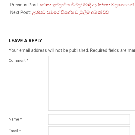
04-
Previous Post:
ඉරාන ඉස්ලාමීය විප්ලවවාදී ආරක්ෂක බලකායෙන්
13
Next Post:
උත්සව සමයේ විශේෂ වැටලීම් අඛණ්ඩව
LEAVE A REPLY
Your email address will not be published.
Required fields are m
Comment
*
Name
*
Email
*