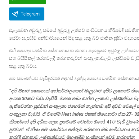
Telegram
එළැඹෙන අවුරුදු සමයේ අවුරුදු උත්සව සංවිධානය කිරීමේදී පවති
සේවා සැපයීම අනිවාර්යයෙන් සිදු කළ යුතු බව ජාතික ක්‍රීඩා විද්‍
එහි වෛද්‍ය ධම්මික සේනානායක මහතා පැවසුවේ අවුරුදු උත්සවවල
සහ බයිසිකල් තරගවලදී තරගකරුවන් සංකූලතාවලට ලක්වීමේ වැඩි
කළ යුතු බවය.
මේ සම්බන්ධව වැඩිදුරටත් අදහස් දැක්වූ වෛද්‍ය ධම්මික සේනාන
“අපි ඕනම කෙනෙක් අන්තර්ජාලයෙන් බැලුවාම අපිට ලංකාවේ තිබ
අංශක 30කට වඩා වැඩියි. මතක තබා ගන්න ලංකාව උෂ්ණත්වය වැඩි 
ඇතිවෙන්න පුළුවන් සංකූලතා එහෙමත් නැත්නම් අපි අව්ව වෙලේ එළ
සංකූලතා වැඩියි. ඒ වගේම Heat Index එකක් තියෙනවා ඒක 27- 32
කියන්නේ අපි අධික ලෙස ප්‍රවේශම් වෙන්න ඕනේ. 41ට වැඩි වු
පුළුවන්. ඒ නිසා මේ යතාර්ථය තේරුම් අරගෙන ඔබ සංවිධානය 
කරද්දි ජනතාව උෂ්ණත්වයට මුහුණදීම හැකිතාක් අවම කරගන්න