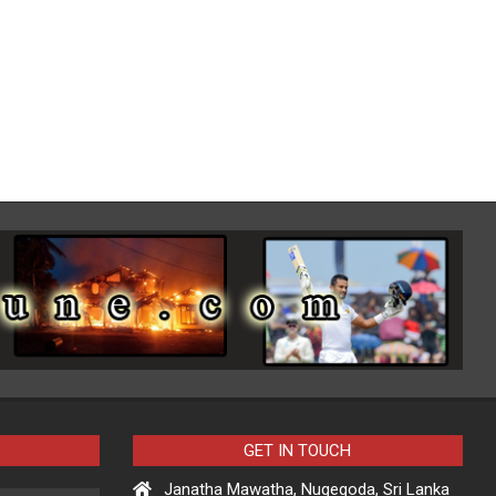
GET IN TOUCH
Janatha Mawatha, Nugegoda, Sri Lanka