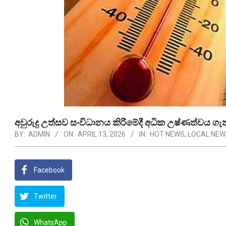
අවුරුදු උත්සව සංවිධානය කිරීමේදී අධික උෂ්ණත්වය ග
BY:
ADMIN
ON:
APRIL 13, 2026
IN:
HOT NEWS
,
LOCAL NEW
Facebook
Twitter
WhatsApp