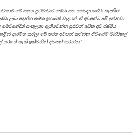
නවානම් මේ සඳහා ප්‍රථමාධාර සේවා සහ වෛද්‍ය සේවා සැපයීම
සේවා ලබා දෙන්න මේක ඉතාමත් වැදගත්. ඒ අවගේම අපි දන්නවා
ේවගේදීත් සංකූලතා ඇතිවෙන්න පුළුවන් අධික අව් රෂ්මිය
බ කළින් ආරම්භ කරලා මේ තරග අවසන් කරන්න ඒවගේම බයිසිකල්
ල් තරගත් හැකි ඉක්මනින් අවසන් කරන්න.”