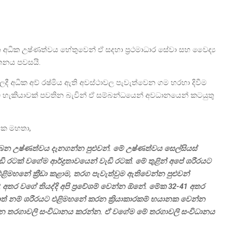
න අධික උෂ්ණත්වය හේතුවෙන් ඒ සදහා ප්‍රථමාධාර සේවා සහ වෛද්‍ය
යායතනය පවසයි.
දී අධික අව් රෂ්මිය ඇති අවස්ථාවල පැවැත්වෙන ගම හරහා දිවීම
 හැකියාවක් පවතින බැවින් ඒ සම්බන්ධයෙන් අවධානයෙන් කටයුතු
ායක මහතා,
ෙන උෂ්ණත්වය දැනගන්න පුළුවන්. මේ උෂ්ණත්වය සෙල්සියස්
රටක් වගේම ආර්ද්‍රතාවයෙන් වැඩි රටක්. මේ තුළින් අපේ ශරීරයට
ිමහනේ ක්‍රීඩා කළාම, තරග පැවැත්වුම ඇතිවෙන්න පුළුවන්
 අතර වගේ තියද්දි අපි ප්‍රවේශම් වෙන්න ඕනේ. මේක 32-41 අතර
ණොත් නම් ශරීරයට එළිමහනේ කරන ක්‍රියාකාරකම් භයානක වෙන්න
කරන තරගාවලි සංවිධානය කරන්න. ඒ වගේම මේ තරගාවලි සංවිධානය