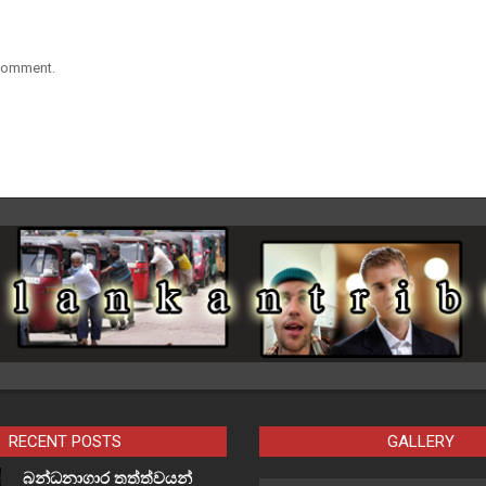
 comment.
RECENT POSTS
GALLERY
බන්ධනාගාර තත්ත්වයන්