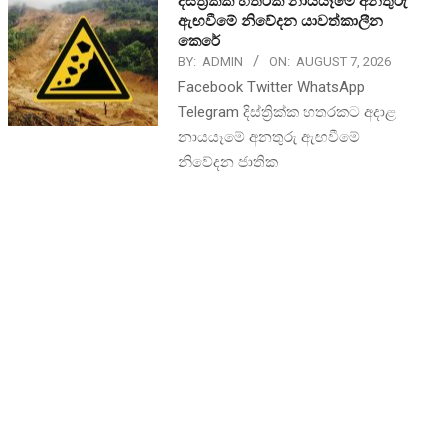
දිස්ත්‍රික්ක හතරක නායයෑමේ අනතුරු
ඇඟවීමේ නිවේදන යාවත්කාලීන
කෙරේ
BY:
ADMIN
ON:
AUGUST 7, 2026
Facebook Twitter WhatsApp
Telegram දිස්ත්‍රික්ක හතරකට අදාළ
නායයෑමේ අනතුරු ඇඟවීමේ
නිවේදන ජාතික