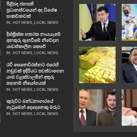
පිළිබඳ ජනපති
ප්‍රධානත්වයෙන් අද විශේෂ
සාකච්ඡාවක්
IN:
HOT NEWS
,
LOCAL NEWS
දිස්ත්‍රික්ක හතරක නායයෑමේ
අනතුරු ඇඟවීමේ නිවේදන
යාවත්කාලීන කෙරේ
IN:
HOT NEWS
,
LOCAL NEWS
රවී සෙනෙවිරත්නට එරෙහි
නඩුවක් ඉදිරියට පවත්වාගෙන
යාම වළක්වාලමින් අතුරු
තහනම් නියෝගයක්
IN:
HOT NEWS
,
LOCAL NEWS
කුරුවිට බන්ධනාගාරයේ
ගැටුමෙන් දෙදෙනෙකු මරුට
IN:
HOT NEWS
,
LOCAL NEWS