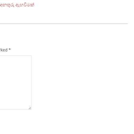
 අනතුරු ඇඟවීමක්
arked
*