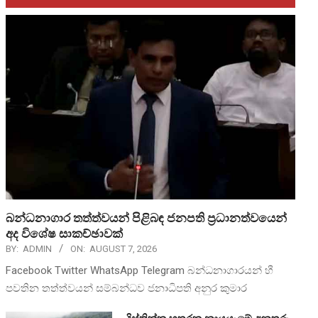
බන්ධනාගාර තත්ත්වයන් පිළිබඳ ජනපති ප්‍රධානත්වයෙන්
අද විශේෂ සාකච්ඡාවක්
BY:
ADMIN
ON:
AUGUST 7, 2026
Facebook Twitter WhatsApp Telegram බන්ධනාගාරයන් හී
පවතින තත්ත්වයන් සම්බන්ධව ජනාධිපති අනුර කුමාර