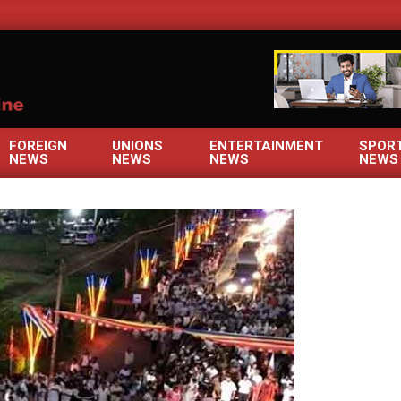
OM
FOREIGN
UNIONS
ENTERTAINMENT
SPOR
NEWS
NEWS
NEWS
NEWS
Primary
Navigation
Menu