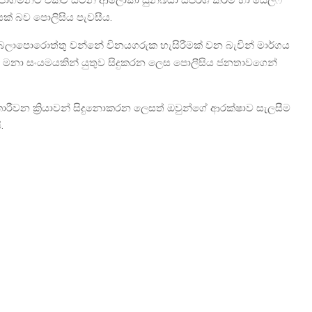
ම පාගමනට එක්ව සිටින ආලෝකා සුනඛයා ස්පර්ශ කිරීම හා සෙල්ෆි
යක් බව පොලිසිය පැවසීය.
් බලාපොරොත්තු වන්නේ විනයගරුක හැසිරීමක් වන බැවින් මාර්ගය
 මනා සංයමයකින් යුතුව සිදුකරන ලෙස පොලීසිය ජනතාවගෙන්
කාරීවන ක්‍රියාවන් සිදුනොකරන ලෙසත් ඔවුන්ගේ ආරක්ෂාව සැලසීම
.