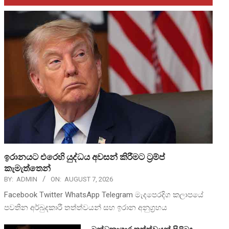
ඉරානයට එරෙහි යුද්ධය අවසන් කිරීමට ට්‍රම්ප්
කැමැත්තෙන්
BY:
ADMIN
ON:
AUGUST 7, 2026
Facebook Twitter WhatsApp Telegram මැදපෙරදිග කලාපයේ
පවතින අර්බුදකාරී තත්ත්වයන් සහ ඉරාන අනුග්‍රහය