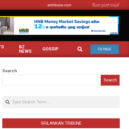
srilankantribune.com
සියළු පුවත් එසැනින් ඔබ වෙත
TS
BZ
SEARCH
GOSSIP
FB PAGE
NEWS
Search
Search
Search
SRILANKAN TRIBUNE