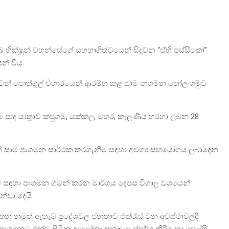
මුඛ භික්ෂූන් වහන්සේගේ සහභාගිත්වයෙන් සිදුවන “ඒහි පස්සිකෝ”
සන් විය.
ිරිවෙන් පොත්ගුල් විහාරයෙන් ආරම්භ කළ සාම පාගමන තෝලංගමුව
පාද යාත්‍රාව කජුගම, යක්කල, මහර, කැලණිය හරහා ලබන 28
ත් සාම පාගමන සාර්ථක කරගැනීම සඳහා අවශ්‍ය සහයෝගය ලබාදෙන
ම සඳහා පාගමන ගමන් කරන මාර්ගය දෙපස විශාල වශයෙන්
න්වා දෙයි.
නමුත් ඇතැම් ප්‍රදේශවල ජනතාව එක්රැස් වන අවස්ථාවලදී