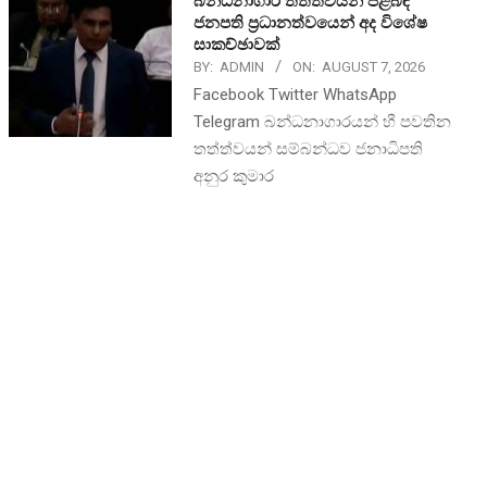
බන්ධනාගාර තත්ත්වයන් පිළිබඳ
ජනපති ප්‍රධානත්වයෙන් අද විශේෂ
සාකච්ඡාවක්
BY:
ADMIN
ON:
AUGUST 7, 2026
Facebook Twitter WhatsApp
Telegram බන්ධනාගාරයන් හී පවතින
තත්ත්වයන් සම්බන්ධව ජනාධිපති
අනුර කුමාර