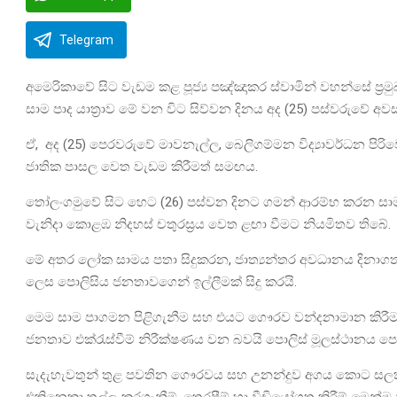
Telegram
අමෙරිකාවේ සිට වැඩම කළ පූජ්‍ය පඤ්ඤාකර ස්වාමින් වහන්සේ ප්‍ර
සාම පාද යාත්‍රාව මේ වන විට සිව්වන දිනය අද (25) පස්වරුවේ අව
ඒ, අද (25) පෙරවරුවේ මාවනැල්ල, බෙලිගම්මන විද්‍යාවර්ධන ප
ජාතික පාසල වෙත වැඩම කිරීමත් සමඟය.
තෝලංගමුවේ සිට හෙට (26) පස්වන දිනට ගමන් ආරම්භ කරන සාම 
වැනිදා කොළඹ නිදහස් චතුරස්‍රය වෙත ළඟා වීමට නියමිතව තිබේ.
මේ අතර ලෝක සාමය පතා සිදුකරන, ජාත්‍යන්තර අවධානය දිනාග
ලෙස පොලිසිය ජනතාවගෙන් ඉල්ලීමක් සිදු කරයි.
මෙම සාම පාගමන පිළිගැනීම සහ එයට ගෞරව වන්දනාමාන කිරී
ජනතාව එක්රැස්වීම් නිරීක්ෂණය වන බවයි පොලිස් මූලස්ථානය පෙ
සැදැහැවතුන් තුළ පවතින ගෞරවය සහ උනන්දුව අගය කොට සලකන 