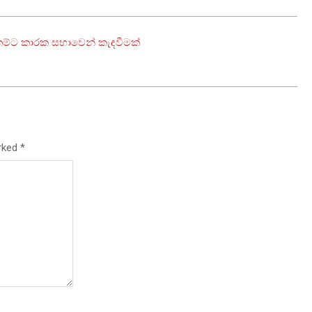
ේකම්ට කාරක සභාවෙන් කැඳවීමක්
arked
*