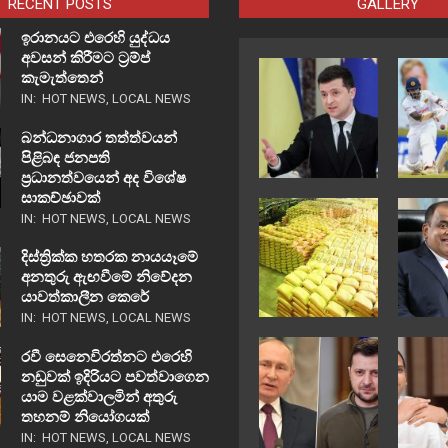
RECENT POSTS
GALLERY
ඉරානයට එරෙහි යුද්ධය
අවසන් කිරීමට ට්‍රම්ප්
කැමැත්තෙන්
IN:
HOT NEWS
,
LOCAL NEWS
බන්ධනාගාර තත්ත්වයන්
පිළිබඳ ජනපති
ප්‍රධානත්වයෙන් අද විශේෂ
සාකච්ඡාවක්
IN:
HOT NEWS
,
LOCAL NEWS
දිස්ත්‍රික්ක හතරක නායයෑමේ
අනතුරු ඇඟවීමේ නිවේදන
යාවත්කාලීන කෙරේ
IN:
HOT NEWS
,
LOCAL NEWS
රවී සෙනෙවිරත්නට එරෙහි
නඩුවක් ඉදිරියට පවත්වාගෙන
යාම වළක්වාලමින් අතුරු
තහනම් නියෝගයක්
IN:
HOT NEWS
,
LOCAL NEWS