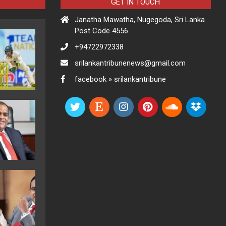
GET IN TOUCH
Janatha Mawatha, Nugegoda, Sri Lanka
Post Code 4556
+94722972338
srilankantribunenews@gmail.com
facebook » srilankantribune