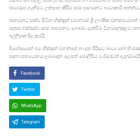
එකිනෙකා තල්ලු කරගැනීම්, තෙරපීම් හා වීඩියෝගත කිරීම් මෙන්
ඡායාරූප ගැනීමට උත්සාහ කිරීම සාම පාගමනට බාධාකාරී තත්ත්ව
පාගමනට එක්ව සිටින භික්ෂූන් වහන්සේ ශ්‍රී ලාංකික ජනතාවගෙන
දෙපස එක්රැස්ව සාම පාගමනට ගෞරව දැක්වීම විනයානුකූලව සහ
ඉල්ලීමක් සිදු කරයි.
විශේෂයෙන් එම භික්ෂුන් වහන්සේ හා දූත පිරිසට බාධා හෝ හිංසා
සදහා සහයෝගය ලබාදෙන ලෙසත් පොලිසිය වැඩිදුරටත් දැනුම්දෙයි
Facebook
Twitter
WhatsApp
Telegram