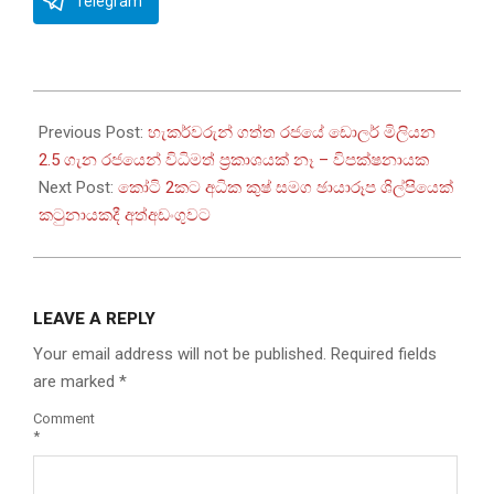
Telegram
2026-
04-
Previous Post:
හැකර්වරුන් ගත්ත රජයේ ඩොලර් මිලියන
25
2.5 ගැන රජයෙන් විධිමත් ප්‍රකාශයක් නෑ – විපක්ෂනායක
Next Post:
කෝටි 2කට අධික කුෂ් සමග ඡායාරූප ශිල්පියෙක්
කටුනායකදී අත්අඩංගුවට
LEAVE A REPLY
Your email address will not be published.
Required fields
are marked
*
Comment
*