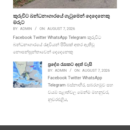
කුරුවිට බන්ධනාගාරයේ ගැටුමෙන් දෙදෙනෙකු
මරුට
BY:
ADMIN
ON:
AUGUST 7, 2026
Facebook Twitter WhatsApp Telegram කුරුවිට
බන්ධනාගාරයේ රැඳවියන් පිරිසක් අතර ඇතිවූ
නොසන්සුන්තාවෙන් දෙදෙනෙකු
ප්‍රදේශ රැසකට අදත් වැසි
BY:
ADMIN
ON:
AUGUST 7, 2026
Facebook Twitter WhatsApp
Telegram බස්නාහිර, සබරගමුව සහ
වයඹ පළාත්වල මෙන්ම මහනුවර,
නුවරඑළිය,