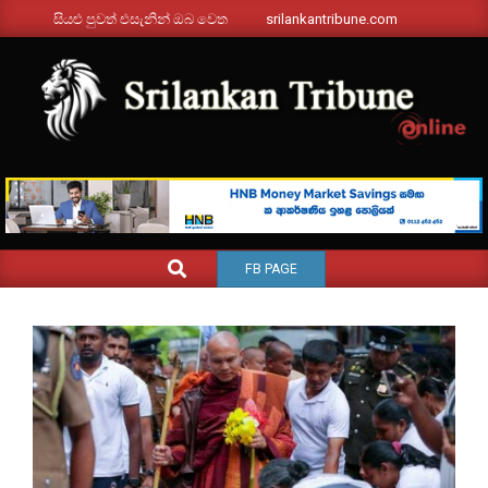
Skip
සියළු පුවත් එසැනින් ඔබ වෙත
srilankantribune.com
to
content
SRILANKANTRIBUNE.C
Primary
SEARCH
FB PAGE
Navigation
Menu