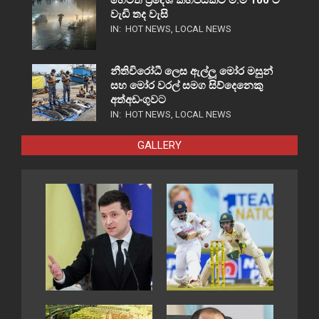
හෙටත් ප්‍රදේශ කිහිපයකට මි.මී 100 ට
වැඩි තද වැසි
IN:
HOT NEWS
,
LOCAL NEWS
නීතිවිරෝධී ලෙස ඇල්ලූ මෝර මසුන්
සහ මෝර වරල් සමග සිව්දෙනෙකු
අත්අඩංගුවට
IN:
HOT NEWS
,
LOCAL NEWS
GALLERY