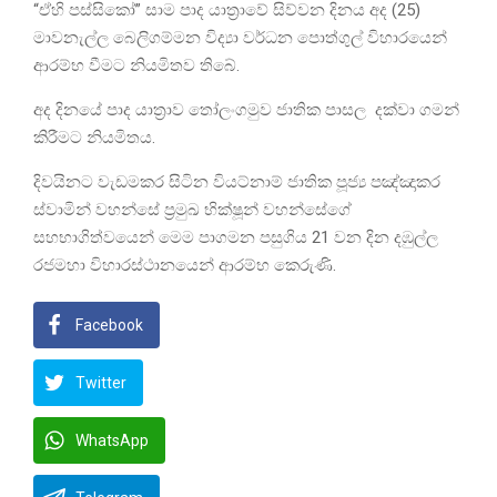
“ඒහි පස්සිකෝ” සාම පාද යාත්‍රාවේ සිව්වන දිනය අද (25)
මාවනැල්ල බෙලිගම්මන විද්‍යා වර්ධන පොත්ගුල් විහාරයෙන්
ආරම්භ වීමට නියමිතව තිබේ.
අද දිනයේ පාද යාත්‍රාව තෝලංගමුව ජාතික පාසල දක්වා ගමන්
කිරීමට නියමිතය.
දිවයිනට වැඩමකර සිටින වියට්නාම් ජාතික පූජ්‍ය පඤ්ඤාකර
ස්වාමින් වහන්සේ ප්‍රමුඛ භික්ෂූන් වහන්සේගේ
සහභාගිත්වයෙන් මෙම පාගමන පසුගිය 21 වන දින දඹුල්ල
රජමහා විහාරස්ථානයෙන් ආරම්භ කෙරුණි.
Facebook
Twitter
WhatsApp