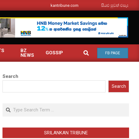
srilankantribune.com
සියළු පුවත් එසැනින් ඔබ වෙත
TS
BZ
SEARCH
GOSSIP
FB PAGE
NEWS
Search
Search
Search
SRILANKAN TRIBUNE