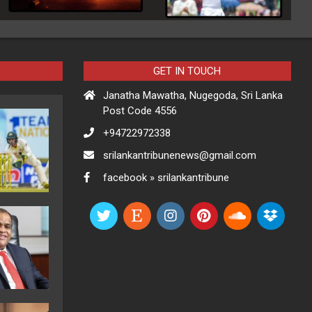
GET IN TOUCH
Janatha Mawatha, Nugegoda, Sri Lanka
Post Code 4556
+94722972338
srilankantribunenews@gmail.com
facebook » srilankantribune