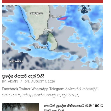
ප්‍රදේශ රැසකට අදත් වැසි
BY:
ADMIN
ON:
AUGUST 7, 2026
Facebook Twitter WhatsApp Telegram බස්නාහිර, සබරගමුව
සහ වයඹ පළාත්වල මෙන්ම මහනුවර, නුවරඑළිය,
හෙටත් ප්‍රදේශ කිහිපයකට මි.මී 100 ට
වැඩි තද වැසි