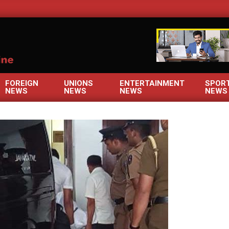
OM
FOREIGN
UNIONS
ENTERTAINMENT
SPOR
NEWS
NEWS
NEWS
NEWS
Primary
Navigation
Menu