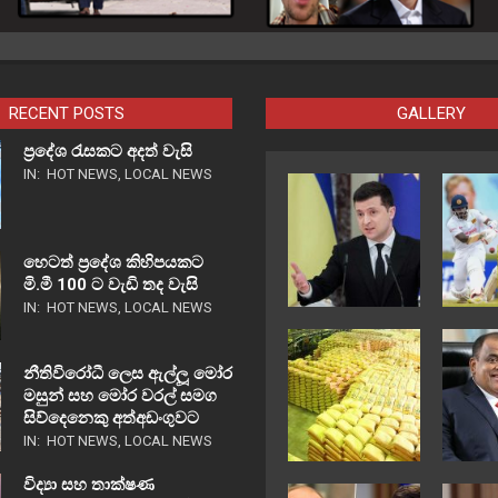
RECENT POSTS
GALLERY
ප්‍රදේශ රැසකට අදත් වැසි
IN:
HOT NEWS
,
LOCAL NEWS
හෙටත් ප්‍රදේශ කිහිපයකට
මි.මී 100 ට වැඩි තද වැසි
IN:
HOT NEWS
,
LOCAL NEWS
නීතිවිරෝධී ලෙස ඇල්ලූ මෝර
මසුන් සහ මෝර වරල් සමග
සිව්දෙනෙකු අත්අඩංගුවට
IN:
HOT NEWS
,
LOCAL NEWS
විද්‍යා සහ තාක්ෂණ