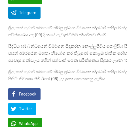
Telegram
ශ්‍රීලංකන් ගුවන් සමාගමේ හිටපු ප්‍රධාන විධායක නිලධාරී කපි
පරීක්ෂණය අද (09) දිනයේ පැවැත්වීමට නියමිතව තිබේ.
සිද්ධිය සම්බන්ධයෙන් විමර්ශන සිදුකරන කොල්ලුපිටිය පොලිසිය සි
පසන් අමරසේන මහතා නියෝග කර තිබුණේ කොළඹ ජාතික රෝහලේ අ
වෛද්‍ය මණ්ඩලය මගින් පශ්චාත් මරණ පරීක්ෂණය සිදුකර ලබන 
ශ්‍රීලංකන් ගුවන් සමාගමේ හිටපු ප්‍රධාන විධායක නිලධාරී කපිල චන්
පිහිටි නිවසක තිබී ඊයේ (08) උදෑසන සොයාගනු ලැබීය.
Facebook
Twitter
WhatsApp