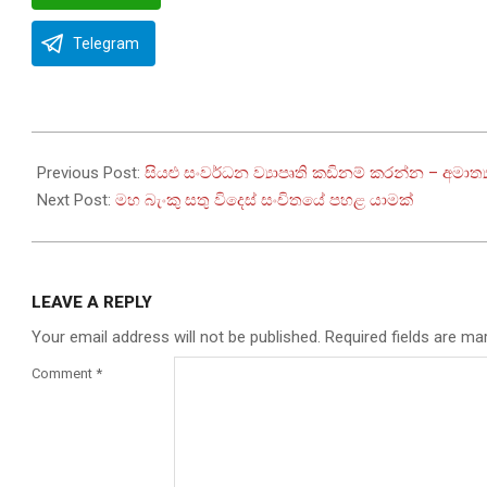
Telegram
2026-
05-
Previous Post:
සියළු සංවර්ධන ව්‍යාපෘති කඩිනම් කරන්න – අමාත්
09
Next Post:
මහ බැංකු සතු විදෙස් සංචිතයේ පහළ යාමක්
LEAVE A REPLY
Your email address will not be published.
Required fields are m
Comment
*