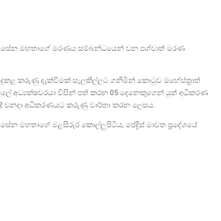
ල චන්ද්‍රසේන මහතාගේ මරණය සම්බන්ධයෙන් වන පශ්චාත් මරණ
දුකළ කරුණු දැක්වීමක් සැලකිල්ලට ගනිමින් කොටුව මහේස්ත්‍රාත්
ධ්‍යක්ෂවරයා විසින් පත් කරන 05 දෙනෙකුගෙන් යුත් අධිකරණ
12 වනදා අධිකරණයට කරුණු වාර්තා කරන ලෙසය.
ද්‍රසේන මහතාගේ මළසිරුර කොල්ලුපිටිය, පේද්‍රිස් මාවත ප්‍රදේශයේ