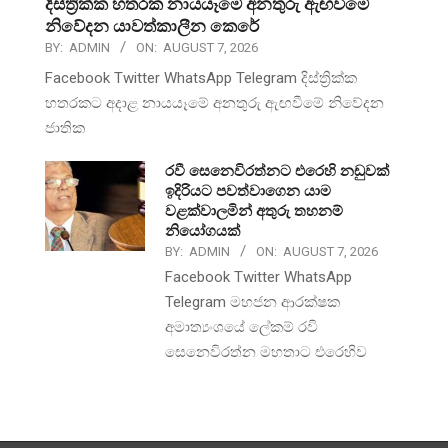
දිස්ත්‍රික්ක හතරක නායයෑමේ අනතුරු ඇඟවීමේ
නිවේදන යාවත්කාලීන කෙරේ
BY:
ADMIN
ON:
AUGUST 7, 2026
Facebook Twitter WhatsApp Telegram දිස්ත්‍රික්ක
හතරකට අදාළ නායයෑමේ අනතුරු ඇඟවීමේ නිවේදන
ජාතික
රවී සෙනෙවිරත්නට එරෙහි නඩුවක්
ඉදිරියට පවත්වාගෙන යාම
වළක්වාලමින් අතුරු තහනම්
නියෝගයක්
BY:
ADMIN
ON:
AUGUST 7, 2026
Facebook Twitter WhatsApp
Telegram මහජන ආරක්ෂක
අමාත්‍යංශයේ ලේකම් රවි
සෙනෙවිරත්න මහතාට එරෙහිව