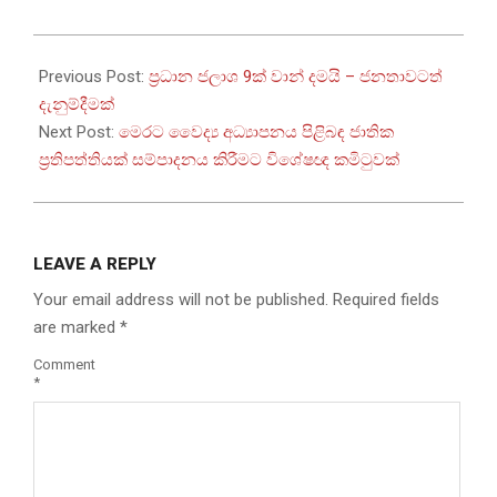
2026-
05-
Previous Post:
ප්‍රධාන ජලාශ 9ක් වාන් දමයි – ජනතාවටත්
10
දැනුම්දීමක්
Next Post:
මෙරට වෛද්‍ය අධ්‍යාපනය පිළිබඳ ජාතික
ප්‍රතිපත්තියක් සම්පාදනය කිරීමට විශේෂඥ කමිටුවක්
LEAVE A REPLY
Your email address will not be published.
Required fields
are marked
*
Comment
*