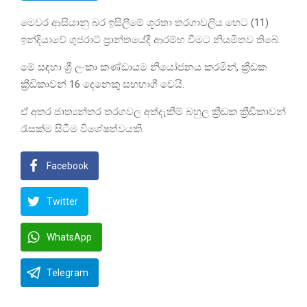
මෙවර ආසියානු බර ඉසිලීමේ ශූරතා තරගාවලිය හෙට (11)
ඉන්දියාවේ ගුජරාට් ප්‍රාන්තයේදී ආරම්භ වීමට නියමිතව තිබේ.
මේ සඳහා ශ්‍රී ලංකා කණ්ඩායම නියෝජනය කරමින්, ක්‍රීඩක
ක්‍රීඩිකාවන් 16 දෙනෙකු සහභාගී වෙයි.
ඒ අතර ජාත්‍යන්තර තරගවල අත්දැකීම් බහුල ක්‍රීඩක ක්‍රීඩිකාවන්
රැසක්ම සිටීම විශේෂත්වයකි.
Facebook
Twitter
WhatsApp
Telegram