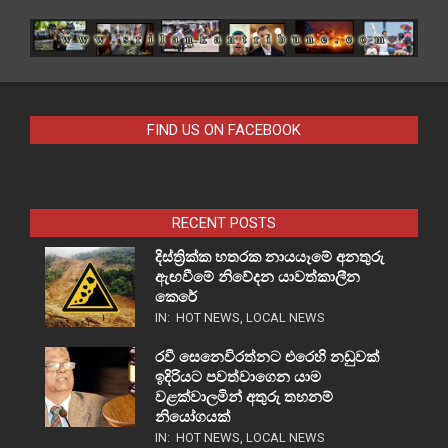
FIND US ON FACEBOOK
RECENT POSTS
දිස්ත්‍රික්ක හතරක නායයෑමේ අනතුරු
ඇඟවීමේ නිවේදන යාවත්කාලීන
කෙරේ
IN:
HOT NEWS
,
LOCAL NEWS
රවී සෙනෙවිරත්නට එරෙහි නඩුවක්
ඉදිරියට පවත්වාගෙන යාම
වළක්වාලමින් අතුරු තහනම්
නියෝගයක්
IN:
HOT NEWS
,
LOCAL NEWS