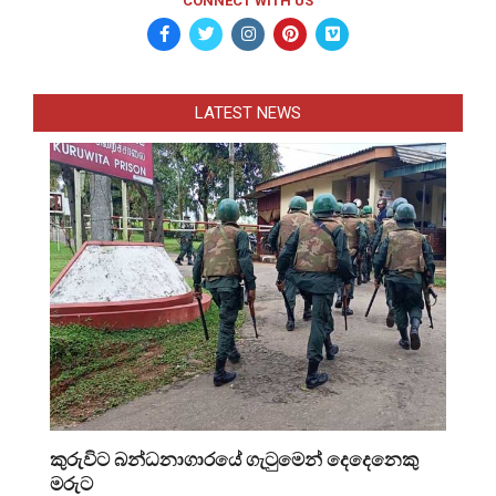
CONNECT WITH US
LATEST NEWS
කුරුවිට බන්ධනාගාරයේ ගැටුමෙන් දෙදෙනෙකු
මරුට