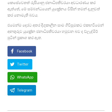
කෙසේවෙතත් රුසියානු ජනාධිපතිවරයා අවධාරණය කර
ඇත්තේ, මේ සම්බන්ධයෙන් යුක්‍රේනය විසින් තමන් දැනුවත්
කර නොමැති බවය.
එමෙන්ම දෙරට අතර දිගුකාලීන සාම ගිවිසුමකට එකඟවීමෙන්
අනතුරුව යුක්‍රේන ජනාධිපතිවරයා හමුවන බව ද ව්ලැද්මීර්
පුටින් ප්‍රකාශ කර ඇත.
Facebook
Twitter
WhatsApp
Telegram