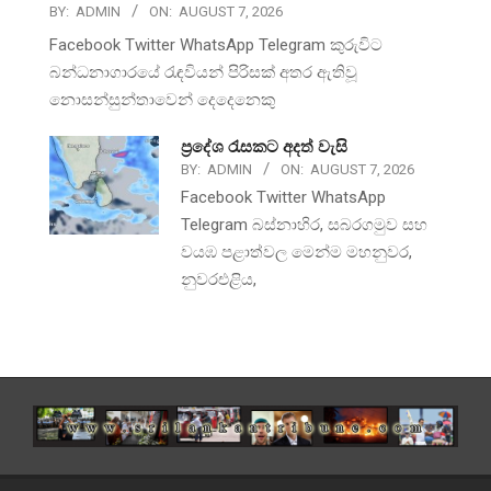
BY:
ADMIN
ON:
AUGUST 7, 2026
Facebook Twitter WhatsApp Telegram කුරුවිට
බන්ධනාගාරයේ රැඳවියන් පිරිසක් අතර ඇතිවූ
නොසන්සුන්තාවෙන් දෙදෙනෙකු
ප්‍රදේශ රැසකට අදත් වැසි
BY:
ADMIN
ON:
AUGUST 7, 2026
Facebook Twitter WhatsApp
Telegram බස්නාහිර, සබරගමුව සහ
වයඹ පළාත්වල මෙන්ම මහනුවර,
නුවරඑළිය,