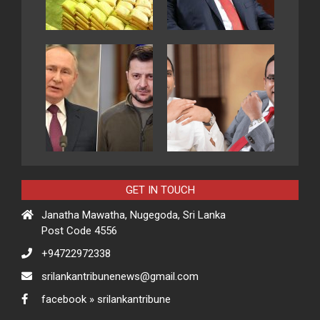
GET IN TOUCH
Janatha Mawatha, Nugegoda, Sri Lanka
Post Code 4556
+94722972338
srilankantribunenews@gmail.com
facebook » srilankantribune