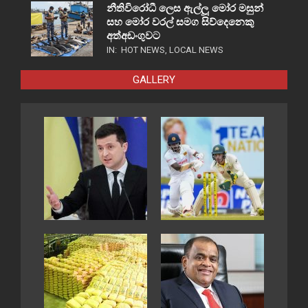
නීතිවිරෝධී ලෙස ඇල්ලූ මෝර මසුන්
සහ මෝර වරල් සමග සිව්දෙනෙකු
අත්අඩංගුවට
IN:
HOT NEWS
,
LOCAL NEWS
GALLERY