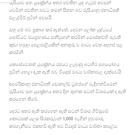
රුසියාව සහ යුක්‍රේන්ය අතර පවතින යුද ගැටුම් අවසන්
වෙමින් පවතින බවට තමන් සිතන බව රුසියානු ජනාධිපති
ව්ලැද්මීර් පුටින් පවසයි.
ඔහු මේ බව ප්‍රකාශ කර ඇත්තේ, දෙවන ලෝක යුද්ධයේ
සෝවියට් ජයග්‍රහණය සනිටුහන් කරමින් මොස්කව්හි පැවති
කුඩා හමුදා පෙළපාළියකින් අනතුරු ව මාධ්‍ය වෙත අදහස් පළ
කරමිනි.
කෙසේවෙතත් යුක්‍රේනය රජයට ලැබුණු බටහිර සහයෝගය
පුටින් හෙළා දැක ඇති බව විදෙස් මාධ්‍ය වාර්තාවල දැක්වෙයි.
අමෙරිකානු ජනාධිපති ඩොනල්ඩ් ට්‍රම්ප්ගේ මැදිහත්වීමෙන්
රුසියාව සහ යුක්‍රේනය අතර දින තුනක සටන් විරාමයක් ද ඇති
කරගෙන තිබේ.
දෙරට අතර ඇති කරගෙන ඇති සටන් විරාම ගිවිසුමේ
කොටසක් ලෙස සිරකරුවන් 1,000 බැගින් හුවමාරු
කරගැනීමට එකඟවී ඇති බව විදෙස් මාධ්‍ය වාර්තා කළේය.