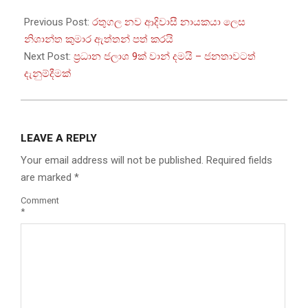
2026-
05-
Previous Post:
රතුගල නව ආදිවාසී නායකයා ලෙස
10
නිශාන්ත කුමාර ඇත්තන් පත් කරයි
Next Post:
ප්‍රධාන ජලාශ 9ක් වාන් දමයි – ජනතාවටත්
දැනුම්දීමක්
LEAVE A REPLY
Your email address will not be published.
Required fields
are marked
*
Comment
*