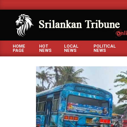
Skip
to
content
SRILANKANTRIBUNE.C
HOME
HOT
LOCAL
POLITICAL
PAGE
NEWS
NEWS
NEWS