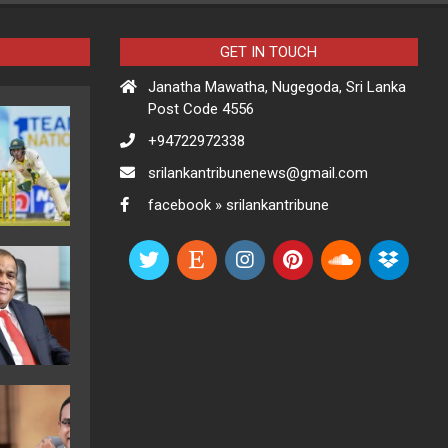
GET IN TOUCH
Janatha Mawatha, Nugegoda, Sri Lanka
Post Code 4556
+94722972338
srilankantribunenews@gmail.com
facebook » srilankantribune