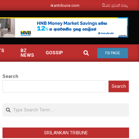
srilankantribune.com
සියළු පුවත් එසැනින් ඔබ වෙත
TS
BZ
SEARCH
GOSSIP
FB PAGE
NEWS
Search
Search
Search
SRILANKAN TRIBUNE