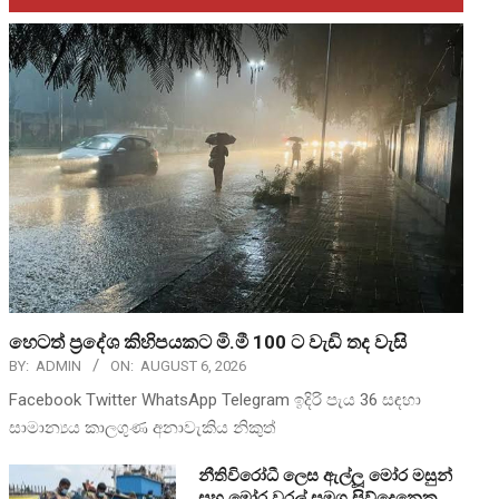
හෙටත් ප්‍රදේශ කිහිපයකට මි.මී 100 ට වැඩි තද වැසි
BY:
ADMIN
ON:
AUGUST 6, 2026
Facebook Twitter WhatsApp Telegram ඉදිරි පැය 36 සඳහා
සාමාන්‍යය කාලගුණ අනාවැකිය නිකුත්
නීතිවිරෝධී ලෙස ඇල්ලූ මෝර මසුන්
සහ මෝර වරල් සමග සිව්දෙනෙකු