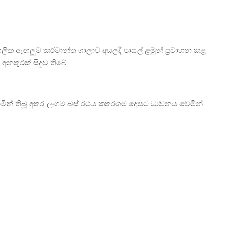
ලික ඇඟලුම් කර්මාන්ත ශාලාව අසලදී පාසල් ළමුන් ප්‍රවාහන කළ
නතුරක් සිදුව තිබේ.
කරමින් තිබූ අතර ලංගම බස් රථය කතරගම දෙසට ධාවනය වෙමින්