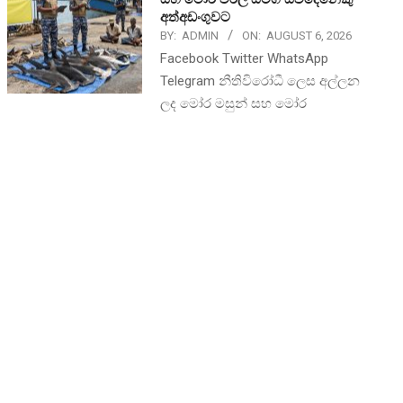
අත්අඩංගුවට
BY:
ADMIN
ON:
AUGUST 6, 2026
Facebook Twitter WhatsApp
Telegram නීතිවිරෝධී ලෙස අල්ලන
ලද මෝර මසුන් සහ මෝර