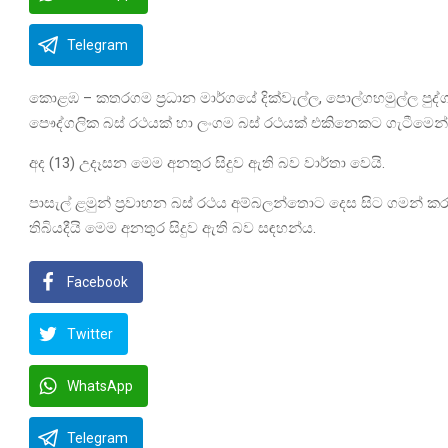
Telegram
කොළඹ – කතරගම ප්‍රධාන මාර්ගයේ දික්වැල්ල, පොල්ගහමුල්ල පුද්ග
පෞද්ගලික බස් රථයක් හා ලංගම බස් රථයක් එකිනෙකට ගැටීමෙන් අ
අද (13) උදෑසන මෙම අනතුර සිදුව ඇති බව වාර්තා වෙයි.
පාසැල් ළමුන් ප්‍රවාහන බස් රථය අම්බලන්තොට දෙස සිට ගමන් 
තිබියදීයි මෙම අනතුර සිදුව ඇති බව සඳහන්ය.
Facebook
Twitter
WhatsApp
Telegram