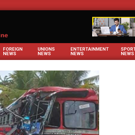
OM
FOREIGN
UNIONS
ENTERTAINMENT
SPOR
NEWS
NEWS
NEWS
NEWS
Primary
Navigation
Menu