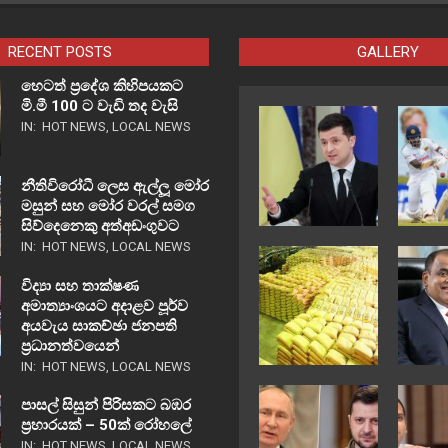
RECENT POSTS
GALLERY
හෙටත් ප්‍රදේශ කිහිපයකට
මි.මී 100 ට වැඩි තද වැසි
IN:
HOT NEWS
,
LOCAL NEWS
නීතිවිරෝධී ලෙස ඇල්ලූ මෝර
මසුන් සහ මෝර වරල් සමග
සිව්දෙනෙකු අත්අඩංගුවට
IN:
HOT NEWS
,
LOCAL NEWS
විද්‍යා සහ තාක්ෂණ
අමාත්‍යාංශයට අදාළව පූර්ව
අයවැය සාකච්ඡා ජනපති
ප්‍රධානත්වයෙන්
IN:
HOT NEWS
,
LOCAL NEWS
පාසල් සිසුන් පිරිසකට බඹර
ප්‍රහාරයක් – 50ක් රෝහලේ
IN:
HOT NEWS
,
LOCAL NEWS