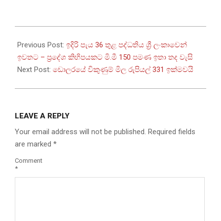
2026-
05-
Previous Post:
ඉදිරි පැය 36 තුළ පද්ධතිය ශ්‍රී ලංකාවෙන්
15
ඉවතට – ප්‍රදේශ කිහිපයකට මි.මී 150 පමණ ඉතා තද වැසි
Next Post:
ඩොලරයේ විකුණුම් මිල රුපියල් 331 ඉක්මවයි
LEAVE A REPLY
Your email address will not be published.
Required fields
are marked
*
Comment
*