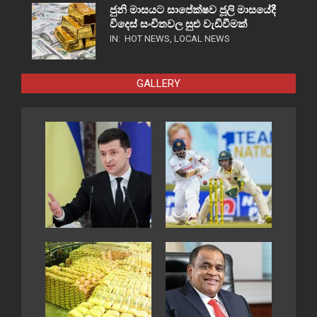
ජුනි මාසයට සාපේක්ෂව ජූලි මාසයේදී
විදෙස් සංචිතවල සුළු වැඩිවීමක්
IN:
HOT NEWS
,
LOCAL NEWS
GALLERY