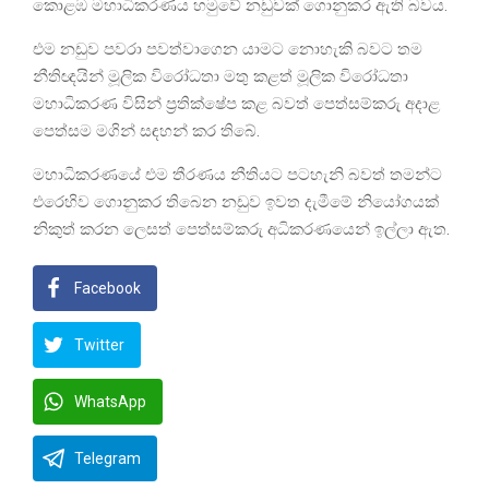
කොළඹ මහාධිකරණය හමුවේ නඩුවක් ගොනුකර ඇති බවය.
එම නඩුව පවරා පවත්වාගෙන යාමට නොහැකි බවට තම
නීතිඥයින් මූලික විරෝධතා මතු කළත් මූලික විරෝධතා
මහාධිකරණ විසින් ප්‍රතික්ෂේප කළ බවත් පෙත්සම්කරු අදාළ
පෙත්සම මගින් සඳහන් කර තිබේ.
මහාධිකරණයේ එම තීරණය නීතියට පටහැනි බවත් තමන්ට
එරෙහිව ගොනුකර තිබෙන නඩුව ඉවත දැමීමේ නියෝගයක්
නිකුත් කරන ලෙසත් පෙත්සම්කරු අධිකරණයෙන් ඉල්ලා ඇත.
Facebook
Twitter
WhatsApp
Telegram