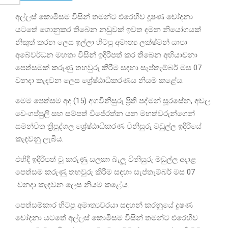
අල්ලස් කොමිසම විසින් තමන්ට එරෙහිව දූෂණ චෝදනා
යටතේ ගොනුකර තිබෙන නඩුවක් ඉවත දමන නියෝගයක්
නිකුත් කරන ලෙස ඉල්ලා හිටපු අමාත්‍ය ලක්ෂ්මන් යාපා
අබේවර්ධන මහතා විසින් ඉදිරිපත් කර තිබෙන අභියාචනා
පෙත්සමක් කරුණු තහවුරු කිරීම සඳහා සැප්තැම්බර් මස 07
වනදා කැඳවන ලෙස ශ්‍රේෂ්ඨාධිකරණය නියම කළේය.
මෙම පෙත්සම අද (15) අගවිනිසුරු ප්‍රීති පද්මන් සූරසේන, අචල
වෙංගප්පුලි සහ සම්පත් විජේරත්න යන මහත්වරුන්ගෙන්
සමන්විත ත්‍රිපුද්ගල ශ්‍රේෂ්ඨාධිකරණ විනිසුරු මඩුල්ල ඉදිරියේ
කැඳවනු ලැබීය.
එහිදී ඉදිරිපත් වූ කරුණු සලකා බැලූ විනිසුරු මඩුල්ල අදාළ
පෙත්සම කරුණු තහවුරු කිරීම සඳහා සැප්තැම්බර් මස 07
වනදා කැඳවන ලෙස නියම කළේය.
පෙත්සම්කාර හිටපු අමාත්‍යවරයා සඳහන් කරනුයේ දූෂණ
චෝදනා යටතේ අල්ලස් කොමිසම විසින් තමන්ට එරෙහිව