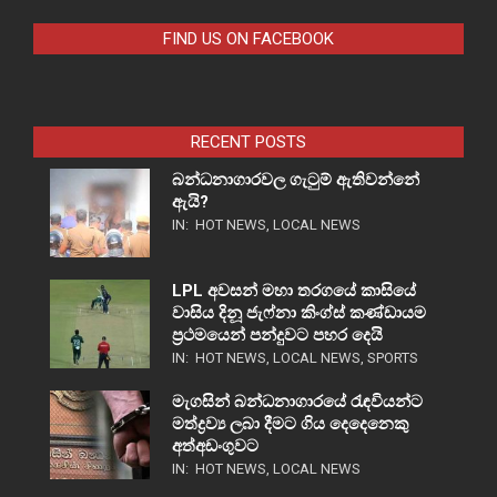
FIND US ON FACEBOOK
RECENT POSTS
බන්ධනාගාරවල ගැටුම් ඇතිවන්නේ
ඇයි?
IN:
HOT NEWS
,
LOCAL NEWS
LPL අවසන් මහා තරගයේ කාසියේ
වාසිය දිනූ ජැෆ්නා කිංග්ස් කණ්ඩායම
ප්‍රථමයෙන් පන්දුවට පහර දෙයි
IN:
HOT NEWS
,
LOCAL NEWS
,
SPORTS
මැගසින් බන්ධනාගාරයේ රැඳවියන්ට
මත්ද්‍රව්‍ය ලබා දීමට ගිය දෙදෙනෙකු
අත්අඩංගුවට
IN:
HOT NEWS
,
LOCAL NEWS