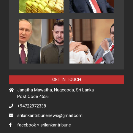
GET IN TOUCH
Janatha Mawatha, Nugegoda, Sri Lanka
Post Code 4556
+94722972338
srilankantribunenews@gmail.com
facebook » srilankantribune