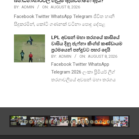
බන්ධනාගාරවල ගැටුම් ඇතිවන්නේ ඇයි?
BY:
ADMIN
ON:
AUGUST 8, 2026
Facebook Twitter WhatsApp Telegram ජීවිත හානි
සිදුකරමින්, කෝටි ගණනක් වටිනා පොදු දේපළ
LPL අවසන් මහා තරගයේ කාසියේ
වාසිය දිනූ ජැෆ්නා කිංග්ස් කණ්ඩායම
ප්‍රථමයෙන් පන්දුවට පහර දෙයි
BY:
ADMIN
ON:
AUGUST 8, 2026
Facebook Twitter WhatsApp
Telegram 2026 ලංකා ප්‍රිමීයර් ලීග්
තරගාවලියේ අවසන් මහා තරගය