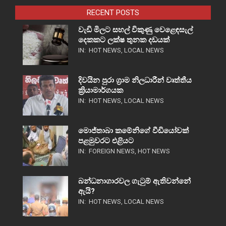
RECENT POSTS
වැඩි මිලට සහල් විකුණු වෙළෙඳසැල්
දෙකකට ලක්ෂ තුනක දඩයක්
IN:
HOT NEWS
,
LOCAL NEWS
දිවයින පුරා ග්‍රාම නිලධාරීන් වෘත්තීය
ක්‍රියාමාර්ගයක
IN:
HOT NEWS
,
LOCAL NEWS
මොජ්තාබා කමේනිගේ වීඩියෝවක්
පළමුවරට එළියට
IN:
FOREIGN NEWS
,
HOT NEWS
බන්ධනාගාරවල ගැටුම් ඇතිවන්නේ
ඇයි?
IN:
HOT NEWS
,
LOCAL NEWS