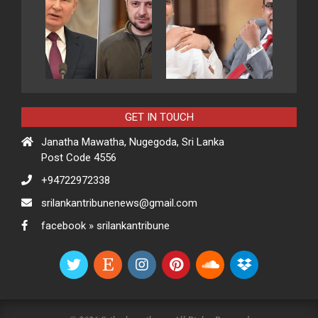
GET IN TOUCH
Janatha Mawatha, Nugegoda, Sri Lanka
Post Code 4556
+94722972338
srilankantribunenews@gmail.com
facebook » srilankantribune