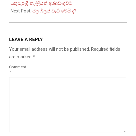
02
යතුරුපැදි කල්ලියක් අත්අඩංගුවට
Next Post:
ජල බිලත් වැඩි වෙයි ද?
LEAVE A REPLY
Your email address will not be published.
Required fields
are marked
*
Comment
*