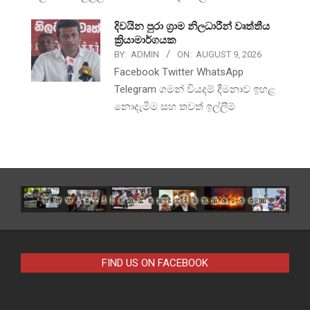
දිවයින පුරා ග්‍රාම නිලධාරීන් වෘත්තීය
ක්‍රියාමාර්ගයක
BY:
ADMIN
ON:
AUGUST 9, 2026
Facebook Twitter WhatsApp
Telegram ගමන් වියදම් දීමනාව ඉහළ
නොදැමීම සහ තවත් ඉල්ලීම්
FIND US ON FACEBOOK