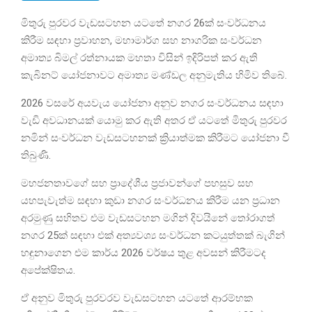
මිතුරු පුරවර වැඩසටහන යටතේ නගර 26ක් සංවර්ධනය
කිරීම සඳහා ප්‍රවාහන, මහාමාර්ග සහ නාගරික සංවර්ධන
අමාත්‍ය බිමල් රත්නායක මහතා විසින් ඉදිරිපත් කර ඇති
කැබිනට් යෝජනාවට අමාත්‍ය මණ්ඩල අනුමැතිය හිමිව තිබේ.
2026 වසරේ අයවැය යෝජනා අනුව නගර සංවර්ධනය සඳහා
වැඩි අවධානයක් යොමු කර ඇති අතර ඒ යටතේ මිතුරු පුරවර
නමින් සංවර්ධන වැඩසටහනක් ක්‍රියාත්මක කිරීමට යෝජනා වී
තිබුණි.
මහජනතාවගේ සහ ප්‍රාදේශීය ප්‍රජාවන්ගේ පහසුව සහ
යහපැවැත්ම සඳහා කුඩා නගර සංවර්ධනය කිරීම යන ප්‍රධාන
අරමුණු සහිතව එම වැඩසටහන මගින් දිවයිනේ තෝරාගත්
නගර 25ක් සඳහා එක් අත්‍යවශ්‍ය සංවර්ධන කටයුත්තක් බැගින්
හඳුනාගෙන එම කාර්ය 2026 වර්ෂය තුළ අවසන් කිරීමටද
අපේක්ෂිතය.
ඒ අනුව මිතුරු පුරවරව වැඩසටහන යටතේ ආරම්භක