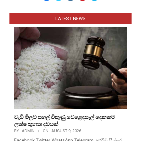
LATEST NEWS
වැඩි මිලට සහල් විකුණු වෙළෙඳසැල් දෙකකට
ලක්ෂ තුනක දඩයක්
BY:
ADMIN
ON:
AUGUST 9, 2026
Facebook Twitter WhatsApp Telegram උපරිම සිල්ලර