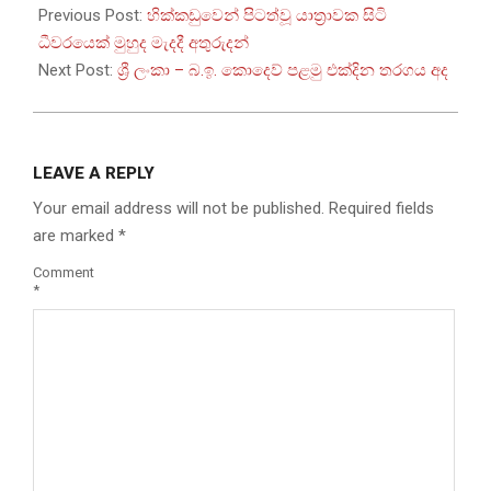
06-
Previous Post:
හික්කඩුවෙන් පිටත්වූ යාත්‍රාවක සිටි
03
ධීවරයෙක් මුහුද මැදදී අතුරුදන්
Next Post:
ශ්‍රී ලංකා – බ.ඉ. කොදෙව් පළමු එක්දින තරගය අද
LEAVE A REPLY
Your email address will not be published.
Required fields
are marked
*
Comment
*