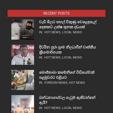
RECENT POSTS
වැඩි මිලට සහල් විකුණු වෙළෙඳසැල්
දෙකකට ලක්ෂ තුනක දඩයක්
IN:
HOT NEWS
,
LOCAL NEWS
දිවයින පුරා ග්‍රාම නිලධාරීන් වෘත්තීය
ක්‍රියාමාර්ගයක
IN:
HOT NEWS
,
LOCAL NEWS
මොජ්තාබා කමේනිගේ වීඩියෝවක්
පළමුවරට එළියට
IN:
FOREIGN NEWS
,
HOT NEWS
බන්ධනාගාරවල ගැටුම් ඇතිවන්නේ
ඇයි?
IN:
HOT NEWS
,
LOCAL NEWS