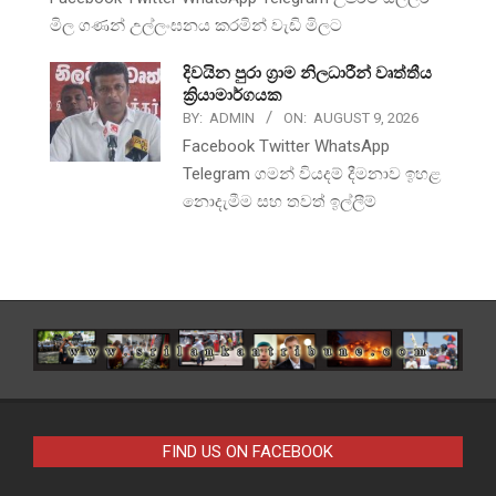
මිල ගණන් උල්ලංඝනය කරමින් වැඩි මිලට
දිවයින පුරා ග්‍රාම නිලධාරීන් වෘත්තීය
ක්‍රියාමාර්ගයක
BY:
ADMIN
ON:
AUGUST 9, 2026
Facebook Twitter WhatsApp
Telegram ගමන් වියදම් දීමනාව ඉහළ
නොදැමීම සහ තවත් ඉල්ලීම්
FIND US ON FACEBOOK