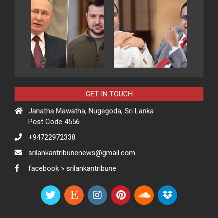
GET IN TOUCH
Janatha Mawatha, Nugegoda, Sri Lanka
Post Code 4556
+94722972338
srilankantribunenews@gmail.com
facebook » srilankantribune