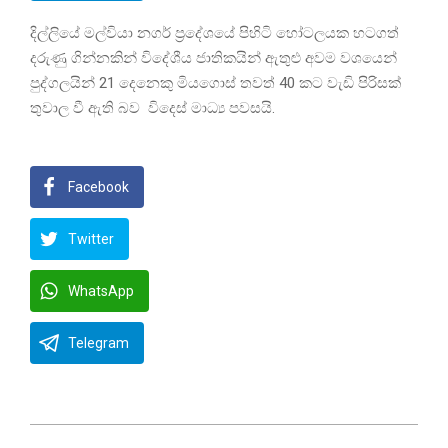
දිල්ලියේ මල්වියා නගර් ප්‍රදේශයේ පිහිටි හෝටලයක හටගත්
දරුණු ගින්නකින් විදේශීය ජාතිකයින් ඇතුළු අවම වශයෙන්
පුද්ගලයින් 21 දෙනෙකු මියගොස් තවත් 40 කට වැඩි පිරිසක්
තුවාල වී ඇති බව විදෙස් මාධ්‍ය පවසයි.
Facebook
Twitter
WhatsApp
Telegram
2026-