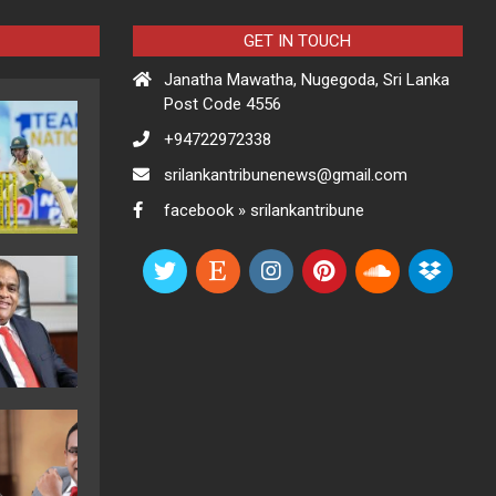
GET IN TOUCH
Janatha Mawatha, Nugegoda, Sri Lanka
Post Code 4556
+94722972338
srilankantribunenews@gmail.com
facebook » srilankantribune