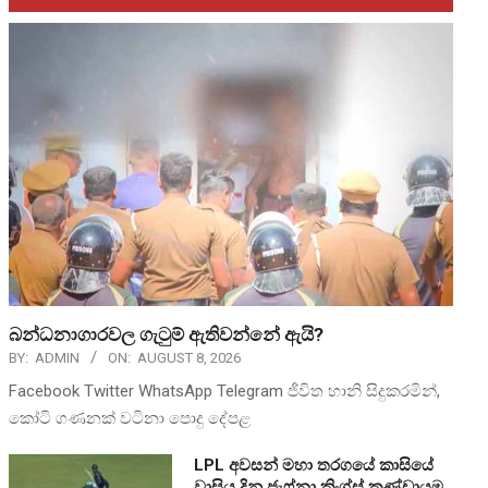
බන්ධනාගාරවල ගැටුම් ඇතිවන්නේ ඇයි?
BY:
ADMIN
ON:
AUGUST 8, 2026
Facebook Twitter WhatsApp Telegram ජීවිත හානි සිදුකරමින්,
කෝටි ගණනක් වටිනා පොදු දේපළ
LPL අවසන් මහා තරගයේ කාසියේ
වාසිය දිනූ ජැෆ්නා කිංග්ස් කණ්ඩායම