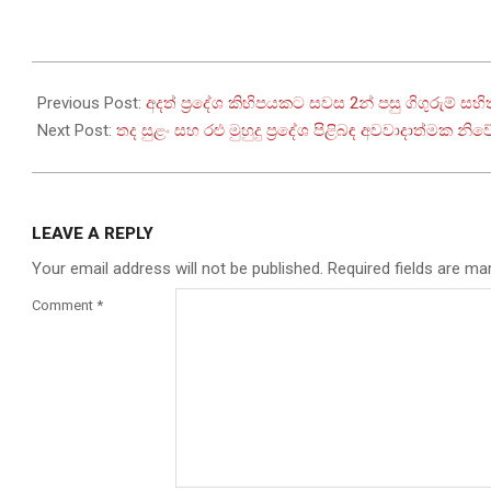
2026-
06-
Previous Post:
අදත් ප්‍රදේශ කිහිපයකට සවස 2න් පසු ගිගුරුම් සහි
18
Next Post:
තද සුළං සහ රළු මුහුදු ප්‍රදේශ පිළිබඳ අවවාදාත්මක න
LEAVE A REPLY
Your email address will not be published.
Required fields are m
Comment
*