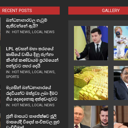
RECENT POSTS
GALLERY
බන්ධනාගාරවල ගැටුම්
ඇතිවන්නේ ඇයි?
IN:
HOT NEWS
,
LOCAL NEWS
LPL අවසන් මහා තරගයේ
කාසියේ වාසිය දිනූ ජැෆ්නා
කිංග්ස් කණ්ඩායම ප්‍රථමයෙන්
පන්දුවට පහර දෙයි
IN:
HOT NEWS
,
LOCAL NEWS
,
SPORTS
මැගසින් බන්ධනාගාරයේ
රැඳවියන්ට මත්ද්‍රව්‍ය ලබා දීමට
ගිය දෙදෙනෙකු අත්අඩංගුවට
IN:
HOT NEWS
,
LOCAL NEWS
ජුනි මාසයට සාපේක්ෂව ජූලි
මාසයේදී විදෙස් සංචිතවල සුළු
වැඩිවීමක්