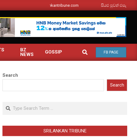
srilankantribune.com
සියළු පුවත් එසැනින් ඔබ වෙ
TS
BZ
SEARCH
GOSSIP
FB PAGE
NEWS
Search
Search
Search
SRILANKAN TRIBUNE