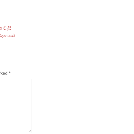
ත වැසි
ිවේදනයක්
arked
*