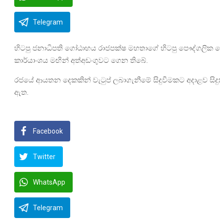
Telegram
හිටපු ජනාධිපති ගෝඨාභය රාජපක්ෂ මහතාගේ හිටපු පෞද්ගලික ලේ
කාර්යාංශය මඟින් අත්අඩංගුවට ගෙන තිබේ.
රජයේ ආයතන දෙකකින් වැටුප් ලබාගැනීමේ සිදුවීමකට අදාළව 
ඇත.
Facebook
Twitter
WhatsApp
Telegram