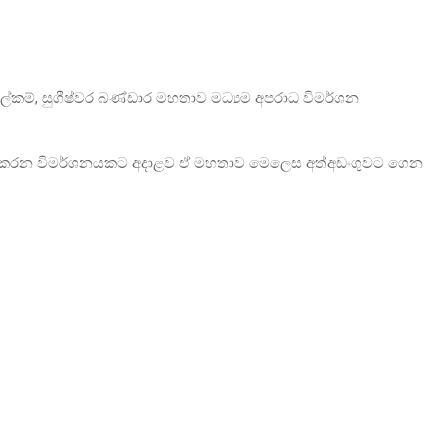
කම්, සුගීෂ්වර බණ්ඩාර මහතාව මධ්‍යම අපරාධ විමර්ශන
සිදුකරන විමර්ශනයකට අදාළව ඒ මහතාව මෙලෙස අත්අඩංගුවට ගෙන