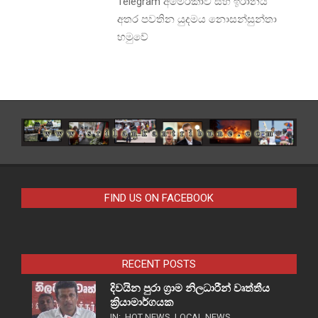
Telegram අමෙරිකාව සහ ඉරානය
අතර පවතින යුදමය නොසන්සුන්තා
හමුවේ
FIND US ON FACEBOOK
RECENT POSTS
දිවයින පුරා ග්‍රාම නිලධාරීන් වෘත්තීය
ක්‍රියාමාර්ගයක
IN:
HOT NEWS
,
LOCAL NEWS