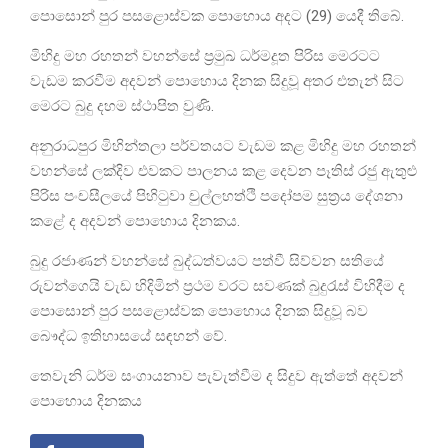
පො‍සොන් පුර පසළොස්වක පොහොය අදට (29) යෙදී තිබේ.
මිහිදු මහ රහතන් වහන්සේ ප්‍රමුඛ ධර්මදූත පිරිස මෙරටට
වැඩම කරවීම අදවන් පොහොය දිනක සිදුවූ අතර එතැන් සිට
මෙරට බුදු දහම ස්ථාපිත වුණි.
අනුරාධපුර මිහින්තලා පර්වතයට වැඩම කළ මිහිදු මහ රහතන්
වහන්සේ ලක්දිව එවකට පාලනය කළ දෙවන පෑතිස් රජු ඇතුළු
පිරිස පංචසීලයේ පිහිටුවා චුල්ලහත්ථි පදෝපම සුත්‍රය දේශනා
කළේ ද අදවන් පොහොය දිනකය.
බුදු රජාණන් වහන්සේ බුද්ධත්වයට පත්වී සිව්වන සතියේ
රුවන්ගෙයි වැඩ හිදිමින් ප්‍රථම වරට සවණක් බුදුරැස් විහිදීම ද
පොසොන් පුර පසළොස්වක පොහොය දිනක සිදුවූ බව
බෞද්ධ ඉතිහාසයේ සඳහන් වේ.
තෙවැනි ධර්ම සංගායනාව පැවැත්වීම ද සිදුව ඇත්තේ අදවන්
පොහොය දිනකය