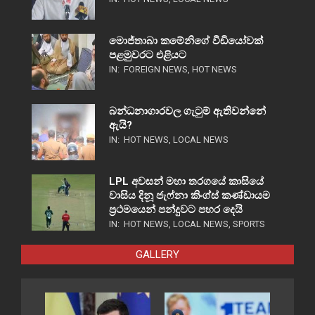
මොජ්තාබා කමේනිගේ වීඩියෝවක්
පළමුවරට එළියට
IN:
FOREIGN NEWS
,
HOT NEWS
බන්ධනාගාරවල ගැටුම් ඇතිවන්නේ
ඇයි?
IN:
HOT NEWS
,
LOCAL NEWS
LPL අවසන් මහා තරගයේ කාසියේ
වාසිය දිනූ ජැෆ්නා කිංග්ස් කණ්ඩායම
ප්‍රථමයෙන් පන්දුවට පහර දෙයි
IN:
HOT NEWS
,
LOCAL NEWS
,
SPORTS
GALLERY