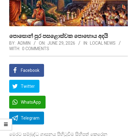
පොසොන් පුර පසළොස්වක පොහොය අදයි
BY:
ADMIN
ON:
JUNE 29, 2026
IN:
LOCAL NEWS
WITH:
0 COMMENTS
Facebook
Twitter
WhatsApp
Telegram
මෙරට සම්බුද්ධ ශාසනය පිහිටුවීම සිහිපත් කෙරෙන