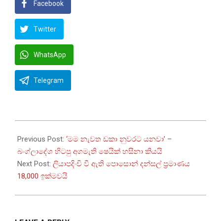
Facebook
Twitter
WhatsApp
Telegram
2026-
06-
Previous Post:
‘මම නැවත ඩකා නුවරට යනවා’ –
29
බංග්ලාදේශ හිටපු අගමැති ෂෙයික් හසීනා කියයි
Next Post:
ලියාපදිංචි වී ඇති පොසොන් දන්සල් ප්‍රමාණය
18,000 ඉක්මවයි