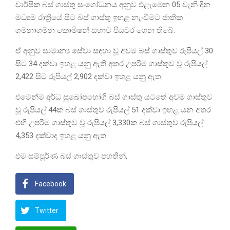
වාර්ෂික බස් ගාස්තු සංශෝධනය අනුව එළැඹෙන 05 වැනි දින
මධ්‍යම රාත්‍රියේ සිට බස් ගාස්තු ඉහළ නැංවීමට ජාතික
ගමනාගමන කොමිෂන් සභාව පියවර ගෙන තිබේ.
ඒ අනුව සාමාන්‍ය සේවා සඳහා වූ අවම බස් ගාස්තුව රුපියල් 30
සිට 34 දක්වා ඉහළ යනු ඇති අතර උපරිම ගාස්තුව වූ රුපියල්
2,422 සිට රුපියල් 2,902 දක්වා ඉහළ යනු ඇත.
එමෙන්ම අර්ධ සුඛෝපභෝගී බස් ගාස්තු යටතේ අවම ගාස්තුව
වූ රුපියල් 44ක බස් ගාස්තුව රුපියල් 51 දක්වා ඉහළ යන අතර
එහි උපරිම ගාස්තුව වූ රුපියල් 3,330ක බස් ගාස්තුව රුපියල්
4,353 දක්වාද ඉහළ යනු ඇත.
එම සම්පූර්ණ බස් ගාස්තුව පහතින්,
Facebook
Twitter