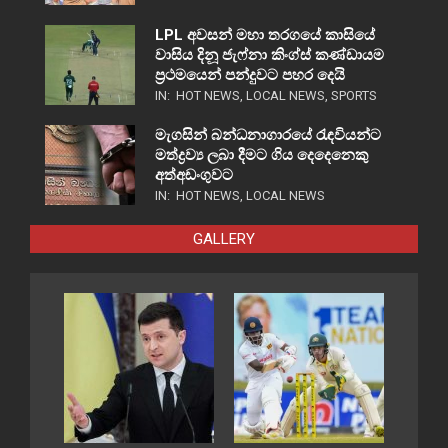
LPL අවසන් මහා තරගයේ කාසියේ
වාසිය දිනූ ජැෆ්නා කිංග්ස් කණ්ඩායම
ප්‍රථමයෙන් පන්දුවට පහර දෙයි
IN:
HOT NEWS
,
LOCAL NEWS
,
SPORTS
මැගසින් බන්ධනාගාරයේ රැඳවියන්ට
මත්ද්‍රව්‍ය ලබා දීමට ගිය දෙදෙනෙකු
අත්අඩංගුවට
IN:
HOT NEWS
,
LOCAL NEWS
GALLERY