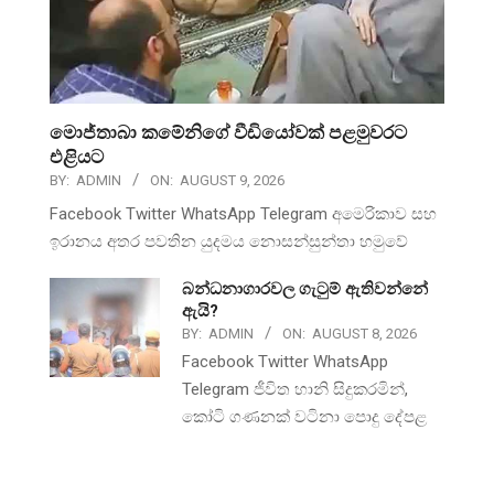
මොජ්තාබා කමේනිගේ වීඩියෝවක් පළමුවරට
එළියට
BY:
ADMIN
ON:
AUGUST 9, 2026
Facebook Twitter WhatsApp Telegram අමෙරිකාව සහ
ඉරානය අතර පවතින යුදමය නොසන්සුන්තා හමුවේ
බන්ධනාගාරවල ගැටුම් ඇතිවන්නේ
ඇයි?
BY:
ADMIN
ON:
AUGUST 8, 2026
Facebook Twitter WhatsApp
Telegram ජීවිත හානි සිදුකරමින්,
කෝටි ගණනක් වටිනා පොදු දේපළ