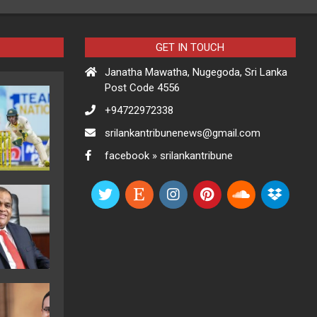
GET IN TOUCH
Janatha Mawatha, Nugegoda, Sri Lanka
Post Code 4556
+94722972338
srilankantribunenews@gmail.com
facebook » srilankantribune