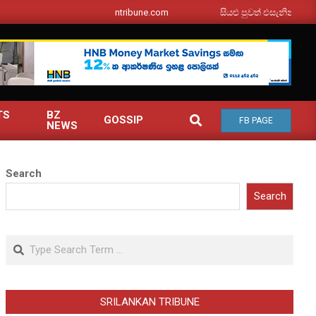
srilankantribune.com
සියළු පුවත් එසැනින් ඔබ වෙත
TS
BZ
SEARCH
GOSSIP
FB PAGE
NEWS
Search
Search
Search
SRILANKAN TRIBUNE