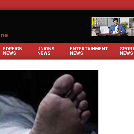
OM
FOREIGN
UNIONS
ENTERTAINMENT
SPOR
NEWS
NEWS
NEWS
NEWS
Primary
Navigation
Menu