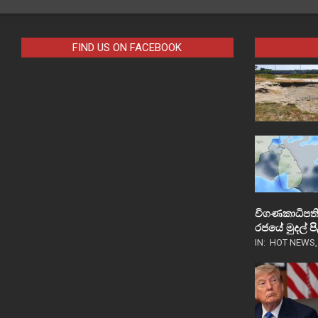
FIND US ON FACEBOOK
විගණකාධිපති
රජයේ මුදල් 
IN:
HOT NEWS