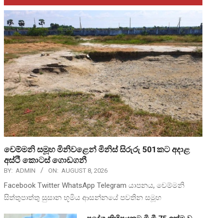
චෙම්මනි සමූහ මිනිවළෙන් මිනිස් සිරුරු 501කට අදාළ
අස්ථි කොටස් ගොඩගනී
BY:
ADMIN
ON:
AUGUST 8, 2026
Facebook Twitter WhatsApp Telegram යාපනය, චෙම්මනි
සිත්තුපාත්තු සුසාන භූමිය ආසන්නයේ පවතින සමූහ