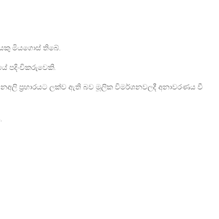
යෙකු මියගොස් තිබේ.
ේ පදිංචිකරුවෙකි.
වනඅලි ප්‍රහාරයට ලක්ව ඇති බව මූලික විමර්ශනවලදී අනාවරණය වී
.