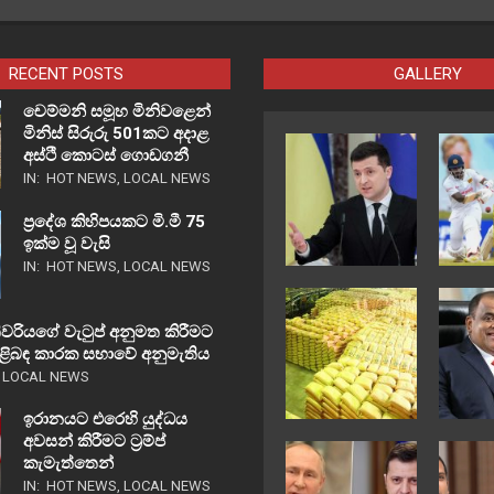
RECENT POSTS
GALLERY
චෙම්මනි සමූහ මිනිවළෙන්
මිනිස් සිරුරු 501කට අදාළ
අස්ථි කොටස් ගොඩගනී
IN:
HOT NEWS
,
LOCAL NEWS
ප්‍රදේශ කිහිපයකට මි.මී 75
ඉක්ම වූ වැසි
IN:
HOT NEWS
,
LOCAL NEWS
වරියගේ වැටුප් අනුමත කිරීමට
පිළිබඳ කාරක සභාවේ අනුමැතිය
,
LOCAL NEWS
ඉරානයට එරෙහි යුද්ධය
අවසන් කිරීමට ට්‍රම්ප්
කැමැත්තෙන්
IN:
HOT NEWS
,
LOCAL NEWS