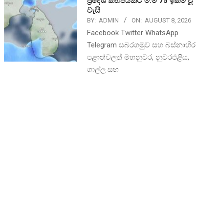
ප්‍රදේශ කිහිපයකට මි.මී 75 ඉක්ම වූ
වැසි
BY:
ADMIN
ON:
AUGUST 8, 2026
Facebook Twitter WhatsApp
Telegram සබරගමුව සහ බස්නාහිර
පළාත්වලත් මහනුවර, නුවරඑළිය,
ගාල්ල සහ