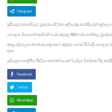
Telegram
සූරියපුර ජනසවිවැව ප්‍රදේශයේදී වන අලියෙකු පහරදීමෙන් පුද්ගල
මෙලෙස මියගොස් ඇත්තේ වයස අවුරුදු 45ක් වන වාන්ඇල ප්‍රදේශය
අදාළ පුද්ගලයා තවත් අයෙකු සමග කුඹුරට ගොස් සිටියදී මෙලෙස 
ඇත.
සූරියපුර පොලීසිය සිද්ධිය සම්බන්ධයෙන් වැඩිදුර විමර්ශන සිදු කරයි
Facebook
Twitter
WhatsApp