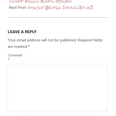
07
විමර්ශන කමිටුවට කැබිනට් අනුමැතිය
Next Post:
නාමල්ගේ ක්‍රිෂ් නඩුව විභාගයට දින දෙයි
LEAVE A REPLY
Your email address will not be published.
Required fields
are marked
*
Comment
*