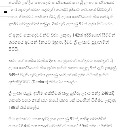
බටහිර ඉන්දීය කොදෙව් කණ්ඩායම සහ ශ්‍රී ලංකා කණ්ඩායම
අතර පැවැත්වෙන දෙවැනි ටෙස්ට් ක්‍රිකට් තරගයේ සිව්වැනි
දිනය නිමාවට පත්වන විට, ශ්‍රී ලංකා කණ්ඩායම සිය දෙවැනි
ඉනිම වෙනුවෙන් කඩුලු 2ක් දැවී ලකුණු 92ක් ලබා සිටියේය.
ඒ අනුව කොදෙව්වන්ට වඩා ලකුණු 142ක් ඉදිරියෙන් සිටිමින්
තරගයේ අවසන් දිනයට මුහුණ දීමට ශ්‍රී ලංකාව සූදානමින්
සිටියි.
තරගයේ කාසිය වාසිය දිනා පළමුවෙන් පන්දුවට පහරදුන් ශ්‍රී
ලංකා කණ්ඩායම සිය ප්‍රථම ඉනිම සඳහා කඩුලු 9ක් දැවී ලකුණු
549ක් වැනි දැවැන්ත ලකුණු සංඛ්‍යාවක් ලබා සිටියදී ඉනිම
අත්හිටුවීමට (Declare) තීරණය කළේය.
ශ්‍රී ලංකා පළමු ඉනිම ශක්තිමත් කළ ළහිරු උදාර පන්දු 248කදී
හතරේ පහර 21ක් සහ හයේ පහර 5ක් සමඟින් විශිෂ්ට ලකුණු
188ක් රැස්කළේය.
මීට අමතරව සොනල් දිනූෂ ලකුණු 92ක්, කමිඳු මෙන්ඩිස්
ලකුණු 84ක් සහ කුසල් මෙන්ඩිස් ලකුණු 69ක් ලබා ගමිනින්