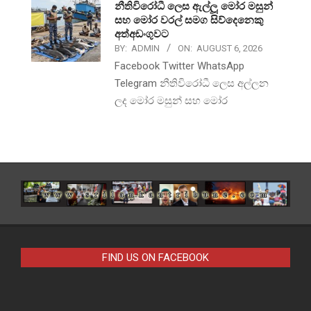
නීතිවිරෝධී ලෙස ඇල්ලූ මෝර මසුන්
සහ මෝර වරල් සමග සිව්දෙනෙකු
අත්අඩංගුවට
BY:
ADMIN
ON:
AUGUST 6, 2026
Facebook Twitter WhatsApp
Telegram නීතිවිරෝධී ලෙස අල්ලන
ලද මෝර මසුන් සහ මෝර
FIND US ON FACEBOOK