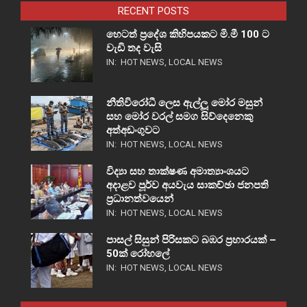
RECENT POSTS
හෙටත් ප්‍රදේශ කිහිපයකට මි.මී 100 ට
වැඩි තද වැසි
IN:
HOT NEWS
,
LOCAL NEWS
නීතිවිරෝධී ලෙස ඇල්ලූ මෝර මසුන්
සහ මෝර වරල් සමග සිව්දෙනෙකු
අත්අඩංගුවට
IN:
HOT NEWS
,
LOCAL NEWS
විද්‍යා සහ තාක්ෂණ අමාත්‍යාංශයට
අදාළව පූර්ව අයවැය සාකච්ඡා ජනපති
ප්‍රධානත්වයෙන්
IN:
HOT NEWS
,
LOCAL NEWS
පාසල් සිසුන් පිරිසකට බඹර ප්‍රහාරයක් –
50ක් රෝහලේ
IN:
HOT NEWS
,
LOCAL NEWS