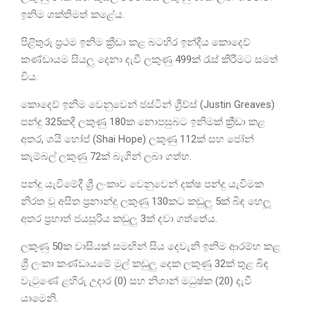
ඉනිම ශක්තිමත් කළේය.
පිළිතුරු ප්‍රථම ඉනිම ක්‍රීඩා කළ බටහිර ඉන්දීය කොදෙව්
කණ්ඩායම සියලු දෙනා දැවී ලකුණු 499ක් රැස් කිරීමට සමත්
විය.
කොදෙව් ඉනිම වෙනුවෙන් ජස්ටින් ග්‍රීව්ස් (Justin Greaves)
පන්දු 325කදී ලකුණු 180ක නොපසුබට ඉනිමක් ක්‍රීඩා කළ
අතර, ශයි හෝප් (Shai Hope) ලකුණු 112ක් සහ ජෝන්
කැම්බල් ලකුණු 72ක් බැගින් ලබා ගත්හ.
පන්දු යැවීමේදී ශ්‍රී ලංකාව වෙනුවෙන් දක්ෂ පන්දු යැවීමක
නිරත වූ අසිත ප්‍රනාන්දු ලකුණු 130කට කඩුලු 5ක් බිඳ හෙලූ
අතර ප්‍රභාත් ජයසූරිය කඩුලු 3ක් දවා ගත්තේය.
ලකුණු 50ක වාසියක් සමඟින් සිය දෙවැනි ඉනිම ආරම්භ කළ
ශ්‍රී ලංකා කණ්ඩායමේ මුල් කඩුලු දෙක ලකුණු 32ක් තුළ බිඳ
වැටුණේ ළහිරු උදාර (0) සහ නිශාන් මධුෂ්ක (20) දැවී
යාමෙනි.