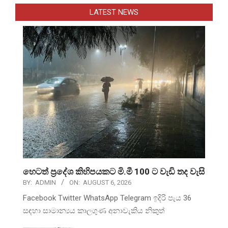
LATEST NEWS
හෙටත් ප්‍රදේශ කිහිපයකට මි.මී 100 ට වැඩි තද වැසි
BY:
ADMIN
ON:
AUGUST 6, 2026
Facebook Twitter WhatsApp Telegram ඉදිරි පැය 36
සඳහා සාමාන්‍යය කාලගුණ අනාවැකිය නිකුත්