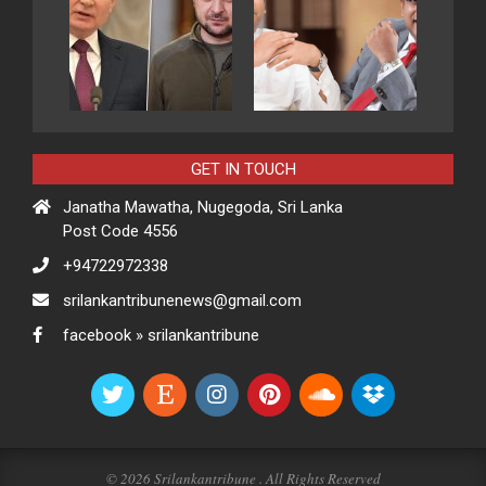
GET IN TOUCH
Janatha Mawatha, Nugegoda, Sri Lanka
Post Code 4556
+94722972338
srilankantribunenews@gmail.com
facebook » srilankantribune
© 2026 Srilankantribune . All Rights Reserved