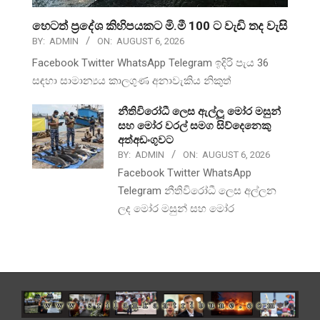
හෙටත් ප්‍රදේශ කිහිපයකට මි.මී 100 ට වැඩි තද වැසි
BY:
ADMIN
ON:
AUGUST 6, 2026
Facebook Twitter WhatsApp Telegram ඉදිරි පැය 36
සඳහා සාමාන්‍යය කාලගුණ අනාවැකිය නිකුත්
නීතිවිරෝධී ලෙස ඇල්ලූ මෝර මසුන්
සහ මෝර වරල් සමග සිව්දෙනෙකු
අත්අඩංගුවට
BY:
ADMIN
ON:
AUGUST 6, 2026
Facebook Twitter WhatsApp
Telegram නීතිවිරෝධී ලෙස අල්ලන
ලද මෝර මසුන් සහ මෝර