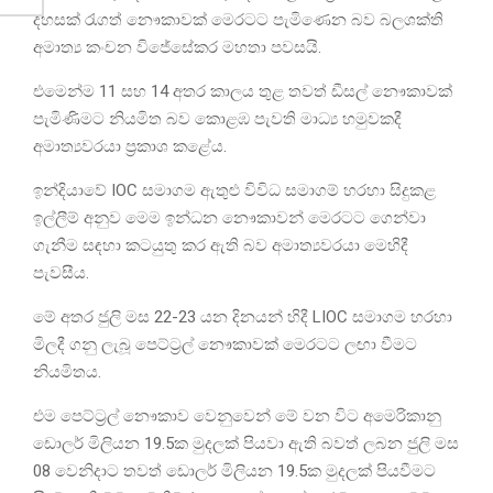
දහසක් රැගත් නෞකාවක් මෙරටට පැමිණෙන බව බලශක්ති
අමාත්‍ය කංචන විජේසේකර මහතා පවසයි.
එමෙන්ම 11 සහ 14 අතර කාලය තුළ තවත් ඩීසල් නෞකාවක්
පැමිණිමට නියමිත බව කොළඹ පැවති මාධ්‍ය හමුවකදී
අමාත්‍යවරයා ප්‍රකාශ කළේය.
ඉන්දියාවේ IOC සමාගම ඇතුළු විවිධ සමාගම් හරහා සිදුකළ
ඉල්ලීම් අනුව මෙම ඉන්ධන නෞකාවන් මෙරටට ගෙන්වා
ගැනීම සඳහා කටයුතු කර ඇති බව අමාත්‍යවරයා මෙහිදී
පැවසීය.
මේ අතර ජුලි මස 22-23 යන දිනයන් හිදී LIOC සමාගම හරහා
මිලදී ගනු ලැබූ පෙට්ට්‍රල් නෞකාවක් මෙරටට ලඟා වීමට
නියමිතය.
එම පෙට්ට්‍රල් නෞකාව වෙනුවෙන් මේ වන විට අමෙරිකානු
ඩොලර් මිලියන 19.5ක මුදලක් පියවා ඇති බවත් ලබන ජුලි මස
08 වෙනිදාට තවත් ඩොලර් මිලියන 19.5ක මුදලක් පියවීමට