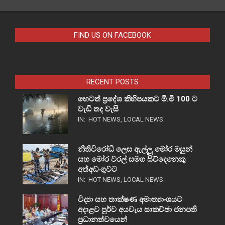
FIND US ON FACEBOOK
RECENT POSTS
හෙටත් ප්‍රදේශ කිහිපයකට මි.මී 100 ට
වැඩි තද වැසි
IN:
HOT NEWS
,
LOCAL NEWS
නීතිවිරෝධී ලෙස ඇල්ලූ මෝර මසුන්
සහ මෝර වරල් සමග සිව්දෙනෙකු
අත්අඩංගුවට
IN:
HOT NEWS
,
LOCAL NEWS
විද්‍යා සහ තාක්ෂණ අමාත්‍යාංශයට
අදාළව පූර්ව අයවැය සාකච්ඡා ජනපති
ප්‍රධානත්වයෙන්