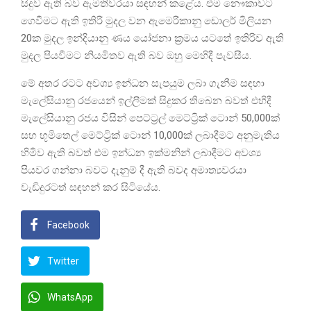
සිදුව ඇති බව ඇමතිවරයා සඳහන් කළේය. එම නෞකාවට
ගෙවීමට ඇති ඉතිරි මුදල වන ඇමෙරිකානු ඩොලර් මිලියන
20ක මුදල ඉන්දියානු ණය යෝජනා ක්‍රමය යටතේ ඉතිරිව ඇති
මුදල පියවීමට නියමිතව ඇති බව ඔහු මෙහිදී පැවසීය.
මේ අතර රටට අවශ්‍ය ඉන්ධන සැපයුම ලබා ගැනීම සඳහා
මැලේසියානු රජයෙන් ඉල්ලීමක් සිදුකර තිබෙන බවත් එහිදී
මැලේසියානු රජය විසින් පෙට්ට්‍රල් මෙට්ට්‍රික් ටොන් 50,000ක්
සහ භූමිතෙල් මෙට්ට්‍රික් ටොන් 10,000ක් ලබාදීමට අනුමැතිය
හිමිව ඇති බවත් එම ඉන්ධන ඉක්මනින් ලබාදීමට අවශ්‍ය
පියවර ගන්නා බවට දැනුම් දී ඇති බවද අමාත්‍යවරයා
වැඩිදුරටත් සඳහන් කර සිටියේය.
Facebook
Twitter
WhatsApp