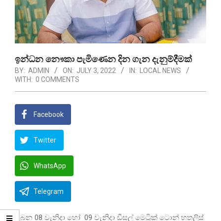
ඉන්ධන නෞකා පැමිණෙන දින ගැන දැනුම්දීමක්
BY:
ADMIN
ON:
JULY 3, 2022
IN:
LOCAL NEWS
WITH:
0 COMMENTS
Facebook
Twitter
WhatsApp
Telegram
ලබන 08 වැනිදා හෝ 09 වැනිදා ඩීසල් මෙට්‍රික් ටොන් හතලිස්