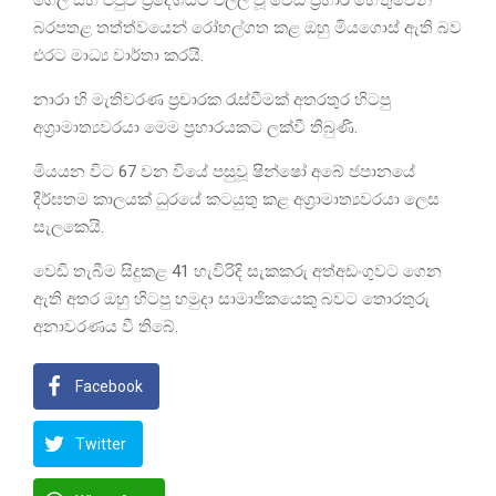
ගෙල සහ පපුව ප්‍රදේශයට එල්ල වූ වෙඩි ප්‍රහාර හේතුවෙන්
බරපතළ තත්ත්වයෙන් රෝහල්ගත කළ ඔහු මියගොස් ඇති බව
එරට මාධ්‍ය වාර්තා කරයි.
නාරා හි මැතිවරණ ප්‍රචාරක රැස්වීමක් අතරතුර හිටපු
අග්‍රාමාත්‍යවරයා මෙම ප්‍රහාරයකට ලක්වී තිබුණි.
මියයන විට 67 වන වියේ පසුවූ ෂින්ෂෝ අබේ ජපානයේ
දීර්ඝතම කාලයක් ධුරයේ කටයුතු කළ අග්‍රාමාත්‍යවරයා ලෙස
සැලකෙයි.
වෙඩි තැබීම සිදුකළ 41 හැවිරිදි සැකකරු අත්අඩංගුවට ගෙන
ඇති අතර ඔහු හිටපු හමුදා සාමාජිකයෙකු බවට තොරතුරු
අනාවරණය වී තිබේ.
Facebook
Twitter