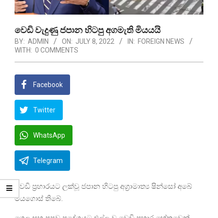
වෙඩි වැදුණු ජපාන හිටපු අගමැති මියයයි
BY:
ADMIN
ON:
JULY 8, 2022
IN:
FOREIGN NEWS
WITH:
0 COMMENTS
Facebook
Twitter
WhatsApp
Telegram
වෙඩි ප්‍රහාරයට ලක්වූ ජපාන හිටපු අග්‍රාමාත්‍ය ෂින්සෝ අබේ
මියගොස් තිබේ.