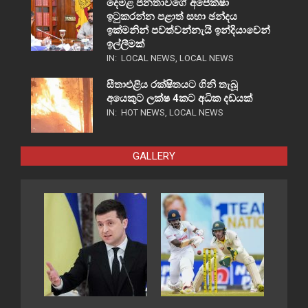
දෙමළ ජනතාවගේ අපේක්ෂා
ඉටුකරන්න පළාත් සභා ඡන්දය
ඉක්මනින් පවත්වන්නැයි ඉන්දියාවෙන්
ඉල්ලීමක්
IN:
LOCAL NEWS
,
LOCAL NEWS
සීතාඑළිය රක්ෂිතයට ගිනි තැබූ
අයෙකුට ලක්ෂ 4කට අධික දඩයක්
IN:
HOT NEWS
,
LOCAL NEWS
GALLERY