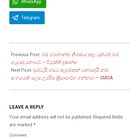
WhatsApp
Telegram
2022-
07-
Previous Post:
බස් ගමනාන්ත තීරණය කළ යුත්තේ බස්
08
ගැමුණු නොවේ – විමුක්ති දුෂාන්ත
Next Post:
පුරවැසි හඩට ඇහුම්කන් නොදෙයි නම්
සංගමයක් ලෙස උපරිම ක්‍රියාමාර්ග ගන්නවා – GMOA
LEAVE A REPLY
Your email address will not be published.
Required fields
are marked
*
Comment