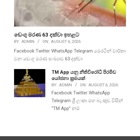
ඩෙංගු මරණ 63 දක්වා ඉහළට
BY:
ADMIN
ON:
AUGUST 6, 2026
Facebook Twitter WhatsApp Telegram මෙරටින් වාර්තා
වන ඩෙංගු මරණ සංඛ්‍යාව 63 දක්වා
TM App යනු නීතිවිරෝධී පිරමීඩ
යෝජනා ක්‍රමයක්
BY:
ADMIN
ON:
AUGUST 6, 2026
Facebook Twitter WhatsApp
Telegram ශ්‍රී ලංකා මහ බැංකුව විසින්
“TM App” නම්