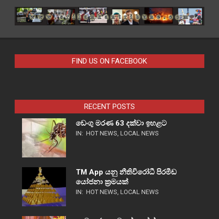
FIND US ON FACEBOOK
RECENT POSTS
ඩෙංගු මරණ 63 දක්වා ඉහළට
IN:
HOT NEWS
,
LOCAL NEWS
TM App යනු නීතිවිරෝධී පිරමීඩ
යෝජනා ක්‍රමයක්
IN:
HOT NEWS
,
LOCAL NEWS