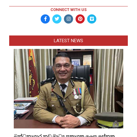
CONNECT WITH US
LATEST NEWS
බන්ධනාගාර නව මාධ්‍ය ප්‍රකාශක ලෙස සේනක