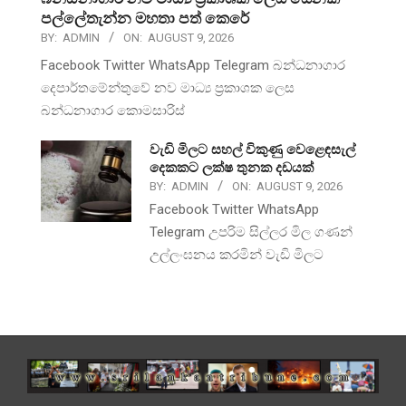
පල්ලේතැන්න මහතා පත් කෙරේ
BY:
ADMIN
ON:
AUGUST 9, 2026
Facebook Twitter WhatsApp Telegram බන්ධනාගාර
දෙපාර්තමේන්තුවේ නව මාධ්‍ය ප්‍රකාශක ලෙස
බන්ධනාගාර කොමසාරිස්
වැඩි මිලට සහල් විකුණු වෙළෙඳසැල්
දෙකකට ලක්ෂ තුනක දඩයක්
BY:
ADMIN
ON:
AUGUST 9, 2026
Facebook Twitter WhatsApp
Telegram උපරිම සිල්ලර මිල ගණන්
උල්ලංඝනය කරමින් වැඩි මිලට