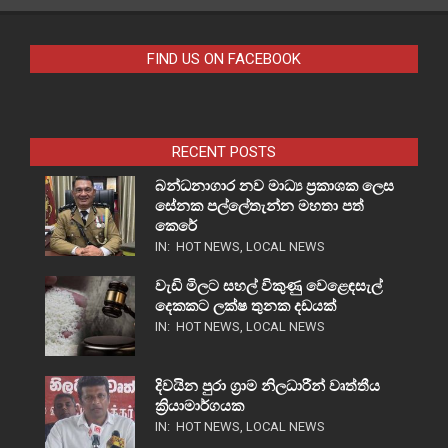
FIND US ON FACEBOOK
RECENT POSTS
බන්ධනාගාර නව මාධ්‍ය ප්‍රකාශක ලෙස
සේනක පල්ලේතැන්න මහතා පත්
කෙරේ
IN:
HOT NEWS
,
LOCAL NEWS
වැඩි මිලට සහල් විකුණු වෙළෙඳසැල්
දෙකකට ලක්ෂ තුනක දඩයක්
IN:
HOT NEWS
,
LOCAL NEWS
දිවයින පුරා ග්‍රාම නිලධාරීන් වෘත්තීය
ක්‍රියාමාර්ගයක
IN:
HOT NEWS
,
LOCAL NEWS