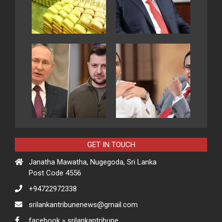
GET IN TOUCH
Janatha Mawatha, Nugegoda, Sri Lanka
Post Code 4556
+94722972338
srilankantribunenews@gmail.com
facebook » srilankantribune