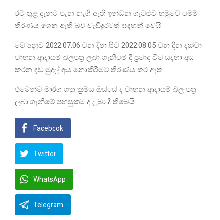
රට තුළ දැනට පැන නැගී ඇති ඉන්ධන ගැටළුව හමුවේ මෙම
තීරණය ගෙන ඇති බව වැඩිදුරටත් සදහන් වෙයි
මේ අනුව 2022.07.06 වන දින සිට 2022.08.05 වන දින දක්වා
වාහන ආදායම් බලපත්‍ර ලබා ගැනීමේ දී ප්‍රමාද වීම සදහා අය
කරන දඩ මුදල් අය නොකිරීමට තීරණය කර ඇත
එමෙන්ම මාර්ග ගත ක්‍රමය ඔස්සේ ද වාහන ආදායම් බල පත්‍ර
ලබා ගැනීමේ පහසුකම ද ලබා දී තිබෙයි
Facebook
Twitter
WhatsApp
Telegram