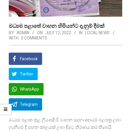
මධ්‍යම පළාතේ වාහන හිමියන්ට දැනුම් දීමක්
BY:
ADMIN
ON:
JULY 12, 2022
IN:
LOCAL NEWS
WITH:
0 COMMENTS
Facebook
Twitter
WhatsApp
Telegram
මධ්‍යම පළාත තුළ ලියාපදිංචි වාහන සදහා අදායම් බලපත්‍ර ලබා
ගැනීමේ දී සහන කාලයක් ලබා දීමට තීරණය කර තිබෙයි