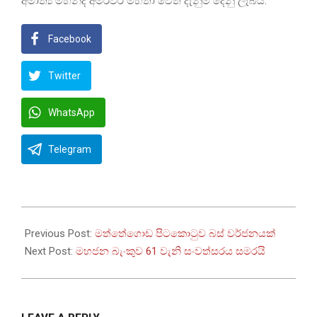
අමාත්‍ය මහින්ද අමරවීර මහතා වෙත දැනුම් දෙනු ලැබීය.
Facebook
Twitter
WhatsApp
Telegram
2022-
07-
Previous Post:
මත්තේගොඩ පිටකොටුව බස් වර්ජනයක්
12
Next Post:
මහජන බැංකුව 61 වැනි සංවත්සරය සමරයි