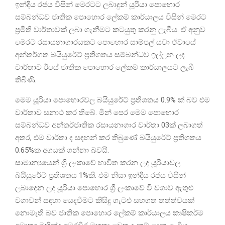
ඉන්දීය රජය විසින් මෙරටට ලබාදුන් යූරියා පොහොර
සම්බන්ධව ජාතික පොහොර ලේකම් කාර්යාලය විසින් මෙරට
ප්‍රමිති වාර්තාවක් ලබා ගැනීමට කටයුතු කරනු ලැබීය. ඒ අනුව
මෙරට රසායනාගාරයකට පොහොර සාම්පල් යවා ඒවායේ
අන්තර්ගත බයියුරේට් ප්‍රතිශතය සම්බන්ධව ඉල්ලන ලද
වාර්තාව ඊයේ ජාතික පොහොර ලේකම් කාර්යාලයට ලැබී
තිබිණි.
මෙම යූරියා පොහොරවල බයියුරේට් ප්‍රතිශතය 0.9% ක් බව එම
වාර්තාව සනාථ කර තිබේ. මින් පෙර මෙම පොහොර
සම්බන්ධව අන්තර්ජාතික රසායනාගාර වාර්තා 03ක් ලබාගත්
අතර, එම වාර්තා ද සඳහන් කර තිබුණේ බයියුරේට් ප්‍රතිශතය
0.65%ක අගයක් ගන්නා බවයි.
සාමාන්‍යයෙන් ශ්‍රී ලංකාවේ භාවිත කරන ලද යූරියාවල
බයියුරේට් ප්‍රතිශතය 1%කි. එම නිසා ඉන්දීය රජය විසින්
ලබාදෙන ලද යූරියා පොහොර ශ්‍රී ලංකාවේ වී වගාව ඇතුළු
වගාවන් සඳහා යෙදවීමට කිසිදු ගැටළු සහගත තත්ත්වයක්
නොමැති බව ජාතික පොහොර ලේකම් කාර්යාලය කෘෂිකර්ම