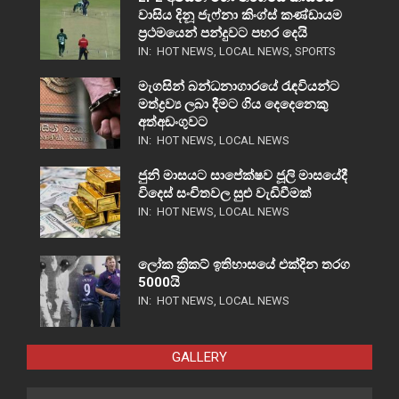
වාසිය දිනූ ජැෆ්නා කිංග්ස් කණ්ඩායම
ප්‍රථමයෙන් පන්දුවට පහර දෙයි
IN:
HOT NEWS
,
LOCAL NEWS
,
SPORTS
මැගසින් බන්ධනාගාරයේ රැඳවියන්ට
මත්ද්‍රව්‍ය ලබා දීමට ගිය දෙදෙනෙකු
අත්අඩංගුවට
IN:
HOT NEWS
,
LOCAL NEWS
ජුනි මාසයට සාපේක්ෂව ජූලි මාසයේදී
විදෙස් සංචිතවල සුළු වැඩිවීමක්
IN:
HOT NEWS
,
LOCAL NEWS
ලෝක ක්‍රිකට් ඉතිහාසයේ එක්දින තරග
5000යි
IN:
HOT NEWS
,
LOCAL NEWS
GALLERY