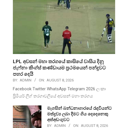
LPL අවසන් මහා තරගයේ කාසියේ වාසිය දිනූ
ජැෆ්නා කිංග්ස් කණ්ඩායම ප්‍රථමයෙන් පන්දුවට
පහර දෙයි
BY:
ADMIN
ON:
AUGUST 8, 2026
Facebook Twitter WhatsApp Telegram 2026 ලංකා
ප්‍රිමීයර් ලීග් තරගාවලියේ අවසන් මහා තරගය
මැගසින් බන්ධනාගාරයේ රැඳවියන්ට
මත්ද්‍රව්‍ය ලබා දීමට ගිය දෙදෙනෙකු
අත්අඩංගුවට
BY:
ADMIN
ON:
AUGUST 8, 2026