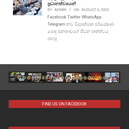
ප්‍රධානත්වයෙන්
BY:
ADMIN
ON:
AUGUST 6, 2026
Facebook Twitter WhatsApp
Telegram නව විද්‍යාත්මක පර්යේෂණ
පොදු ජනතාවගේ ජීවන තත්ත්වය
පහසු
FIND US ON FACEBOOK