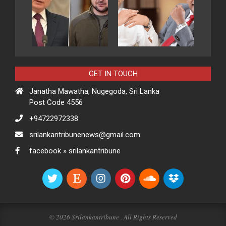
GET IN TOUCH
Janatha Mawatha, Nugegoda, Sri Lanka
Post Code 4556
+94722972338
srilankantribunenews@gmail.com
facebook » srilankantribune
© 2026 Srilankantribune . All Rights Reserved