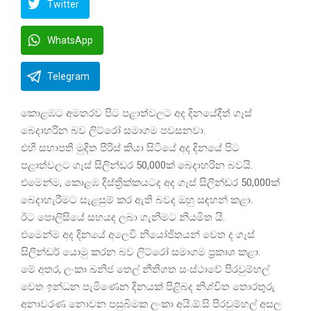
Twitter
WhatsApp
Telegram
කොළඹට අමතරව පිට පළාත්වලට අද දිනයේදීත් ගෑස්
බෙදාහරින බව ලිට්රෝ සමාගම පවසනවා.
එහි සභාපති මුදිත පීරිස් කියා සිටියේ අද දිනයේ පිට
පළාත්වලට ගෑස් සිලින්ඩර 50,000ක් බෙදාහරින බවයි.
එමෙන්ම, කොළඹ දිස්ත්‍රික්කයටද අද ගෑස් සිලින්ඩර 50,000ක්
බෙදාහැරීමට සැළසුම් කර ඇති බවද ඔහු සඳහන් කළා.
ඊට පොලිසියේ සහයද ලබා ගැනීමට නියමිත යි.
එමෙන්ම අද දිනයේ අලෙවි නියෝජිතයන් වෙත ද ගෑස්
සිලින්ඩර් යොමු කරන බව ලිට්රෝ සමාගම ප්‍රකාශ කළා.
මේ අතර, ලංකා ඛනිජ තෙල් නීතිගත සංස්ථාවේ පිරවුම්හල්
වෙත ඉන්ධන පැමිණෙන දිනයක් පිළිබද නිශ්චිත තොරතුරු
අනාවරණ නොවන පසුබිමක ලංකා අයි.ඕ.සි පිරවුම්හල් අසල