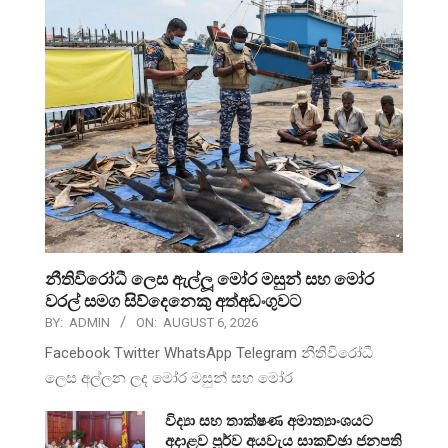
නීතිවිරෝධී ලෙස ඇල්ලූ මෝර මසුන් සහ මෝර
වරල් සමග සිව්දෙනෙකු අත්අඩංගුවට
BY:
ADMIN
ON:
AUGUST 6, 2026
Facebook Twitter WhatsApp Telegram නීතිවිරෝධී
ලෙස අල්ලන ලද මෝර මසුන් සහ මෝර
විද්‍යා සහ තාක්ෂණ අමාත්‍යාංශයට
අදාළව පූර්ව අයවැය සාකච්ඡා ජනපති