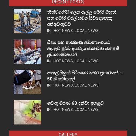
RECENT POSTS
නීතිවිරෝධී ලෙස ඇල්ලූ මෝර මසුන්
සහ මෝර වරල් සමග සිව්දෙනෙකු
අත්අඩංගුවට
IN:
HOT NEWS
,
LOCAL NEWS
විද්‍යා සහ තාක්ෂණ අමාත්‍යාංශයට
අදාළව පූර්ව අයවැය සාකච්ඡා ජනපති
ප්‍රධානත්වයෙන්
IN:
HOT NEWS
,
LOCAL NEWS
පාසල් සිසුන් පිරිසකට බඹර ප්‍රහාරයක් –
50ක් රෝහලේ
IN:
HOT NEWS
,
LOCAL NEWS
ඩෙංගු මරණ 63 දක්වා ඉහළට
IN:
HOT NEWS
,
LOCAL NEWS
GALLERY