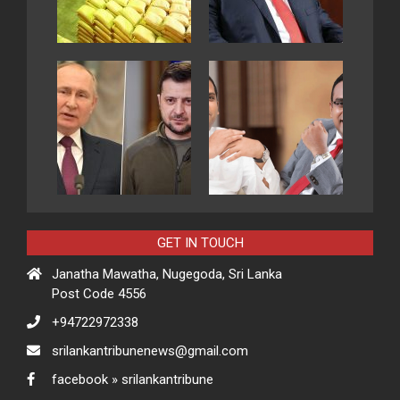
GET IN TOUCH
Janatha Mawatha, Nugegoda, Sri Lanka
Post Code 4556
+94722972338
srilankantribunenews@gmail.com
facebook » srilankantribune