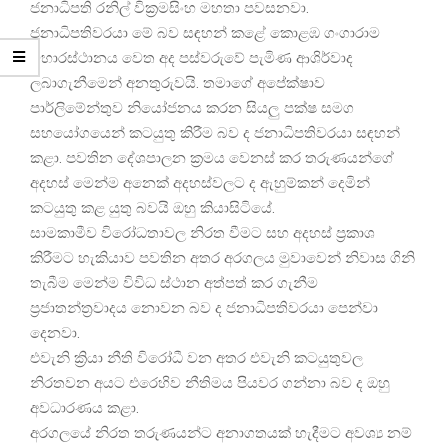
ජනාධිපති රනිල් වික්‍රමසිංහ මහතා පවසනවා.
ජනාධිපතිවරයා මේ බව සඳහන් කළේ කොළඹ ගංගාරාම
විහාරස්ථානය වෙත අද පස්වරුවේ පැමිණ ආශිර්වාද
ලබාගැනීමෙන් අනතුරුවයි. තමාගේ අපේක්ෂාව
පාර්ලිමේන්තුව නියෝජනය කරන සියලු පක්ෂ සමග
සහයෝගයෙන් කටයුතු කිරීම බව ද ජනාධිපතිවරයා සඳහන්
කළා. පවතින දේශපාලන ක්‍රමය වෙනස් කර තරුණයන්ගේ
අදහස් මෙන්ම අනෙක් අදහස්වලට ද ඇහුම්කන් දෙමින්
කටයුතු කළ යුතු බවයි ඔහු කියාසිටියේ.
සාමකාමීව විරෝධතාවල නිරත වීමට සහ අදහස් ප්‍රකාශ
කිරීමට හැකියාව පවතින අතර අරගලය මුවාවෙන් නිවාස ගිනි
තැබීම මෙන්ම විවිධ ස්ථාන අත්පත් කර ගැනීම
ප්‍රජාතන්ත්‍රවාදය නොවන බව ද ජනාධිපතිවරයා පෙන්වා
දෙනවා.
එවැනි ක්‍රියා නීති විරෝධී වන අතර එවැනි කටයුතුවල
නිරතවන අයට එරෙහිව නීතිමය පියවර ගන්නා බව ද ඔහු
අවධාරණය කළා.
අරගලයේ නිරත තරුණයන්ට අනාගතයක් හැදීමට අවශ්‍ය නම්