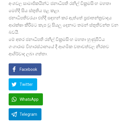
අංශවල සාමාජිකයින්ට ජනාධිපති රනිල් වික්‍රමසිංහ මහතා
මෙහිදී සිය ස්තුතිය පළ කළා.
ජනාධිපතිවරයා එහිදී සඳහන් කර ඇත්තේ ප්‍රජාතන්ත්‍රවාදය
ආරක්ෂා කිරීමට කැප වූ සියලු දෙනාට තමන් ස්තුතිවන්ත වන
බවයි.
මේ අතර ජනාධිපති රනිල් වික්‍රමසිංහ මහතා හුණුපිටිය
ගංගාරාම විහාරස්ථානයේ දී ආගමික වතාවත්වල නිරතව
ආශිර්වාද ලබා ගත්තා.
Facebook
Twitter
WhatsApp
Telegram