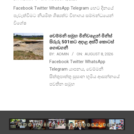
Facebook Twitter WhatsApp Telegram හෙට දිනයේ
පැවැත්වීමට නියමිත ශිෂ්‍යත්ව විභාගය සම්බන්ධයෙන්
විශේෂ
චෙම්මනි සමූහ මිනිවළෙන් මිනිස්
සිරුරු 501කට අදාළ අස්ථි කොටස්
ගොඩගනී
BY:
ADMIN
ON:
AUGUST 8, 2026
Facebook Twitter WhatsApp
Telegram යාපනය, චෙම්මනි
සිත්තුපාත්තු සුසාන භූමිය ආසන්නයේ
පවතින සමූහ