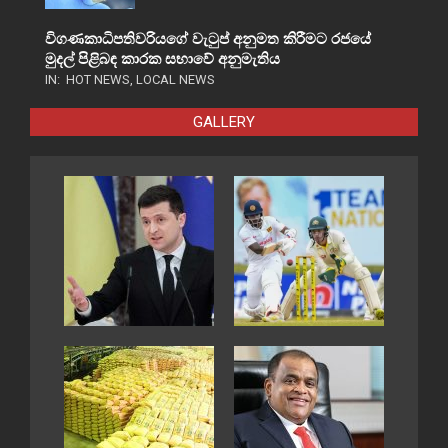
විගණකාධිපතිවරියගේ වැටුප් අනුමත කිරීමට රජයේ
මුදල් පිළිබඳ කාරක සභාවේ අනුමැතිය
IN:
HOT NEWS
,
LOCAL NEWS
GALLERY