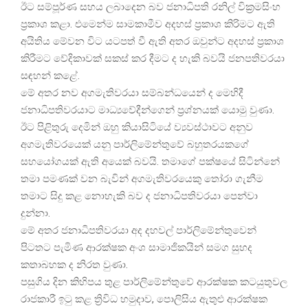
ඊට සම්පූර්ණ සහය ලබාදෙන බව ජනාධිපති රනිල් වික්‍රමසිංහ
ප්‍රකාශ කළා. එමෙන්ම සාමකාමීව අදහස් ප්‍රකාශ කිරිමට ඇති
අයිතිය මේවන විට යටපත් වී ඇති අතර ඔවුන්ට අදහස් ප්‍රකාශ
කිරීමට වේදිකාවක් සකස් කර දීමට ද හැකි බවයි ජනපතිවරයා
සඳහන් කළේ.
මේ අතර නව අගමැතිවරයා සම්බන්ධයෙන් ද මෙහිදී
ජනාධිපතිවරයාට මාධ්‍යවේදීන්ගෙන් ප්‍රශ්නයක් යොමු වුණා.
ඊට පිළිතුරු දෙමින් ඔහු කියාසිටියේ ව්‍යවස්ථාවට අනුව
අගමැතිවරයෙක් යනු පාර්ලිමේන්තුවේ බහුතරයකගේ
සහයෝගයක් ඇති අයෙක් බවයි. තමාගේ පක්ෂයේ සිටින්නේ
තමා පමණක් වන බැවින් අගමැතිවරයෙකු තෝරා ගැනීම
තමාට සිදු කළ නොහැකි බව ද ජනාධිපතිවරයා පෙන්වා
දුන්නා.
මේ අතර ජනාධිපතිවරයා අද දහවල් පාර්ලිමේන්තුවෙන්
පිටතට පැමිණ ආරක්ෂක අංශ සාමාජිකයින් සමග සුහද
කතාබහක ද නිරත වුණා.
පසුගිය දින කිහිපය තුළ පාර්ලිමේන්තුවේ ආරක්ෂක කටයුතුවල
රාජකාරී ඉටු කළ ත්‍රිවිධ හමුදාව, පොලිසිය ඇතුළු ආරක්ෂක