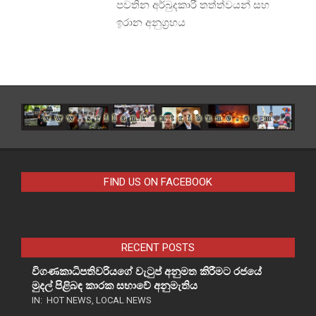
පවතින අර්බුදකාරී තත්ත්වයන් සහ
ඉරාන අනුග්‍රහය
FIND US ON FACEBOOK
RECENT POSTS
විගණකාධිපතිවරියගේ වැටුප් අනුමත කිරීමට රජයේ
මුදල් පිළිබඳ කාරක සභාවේ අනුමැතිය
IN:
HOT NEWS
,
LOCAL NEWS