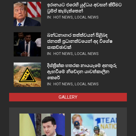
ඉරානයට එරෙහි යුද්ධය අවසන් කිරීමට
ට්‍රම්ප් කැමැත්තෙන්
IN:
HOT NEWS
,
LOCAL NEWS
බන්ධනාගාර තත්ත්වයන් පිළිබඳ
ජනපති ප්‍රධානත්වයෙන් අද විශේෂ
සාකච්ඡාවක්
IN:
HOT NEWS
,
LOCAL NEWS
දිස්ත්‍රික්ක හතරක නායයෑමේ අනතුරු
ඇඟවීමේ නිවේදන යාවත්කාලීන
කෙරේ
IN:
HOT NEWS
,
LOCAL NEWS
GALLERY