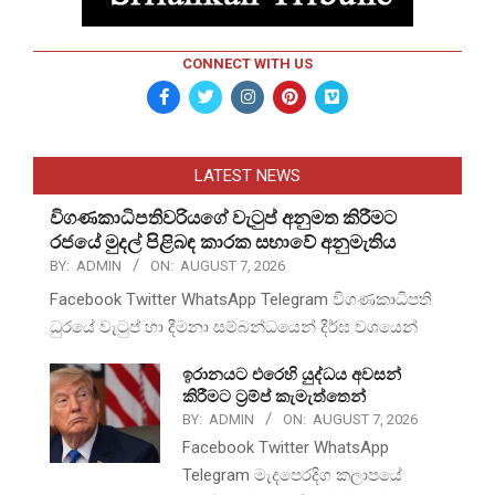
CONNECT WITH US
LATEST NEWS
විගණකාධිපතිවරියගේ වැටුප් අනුමත කිරීමට
රජයේ මුදල් පිළිබඳ කාරක සභාවේ අනුමැතිය
BY:
ADMIN
ON:
AUGUST 7, 2026
Facebook Twitter WhatsApp Telegram විගණකාධිපති
ධුරයේ වැටුප් හා දීමනා සම්බන්ධයෙන් දීර්ඝ වශයෙන්
ඉරානයට එරෙහි යුද්ධය අවසන්
කිරීමට ට්‍රම්ප් කැමැත්තෙන්
BY:
ADMIN
ON:
AUGUST 7, 2026
Facebook Twitter WhatsApp
Telegram මැදපෙරදිග කලාපයේ