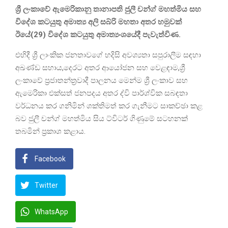
ශ්‍රී ලංකාවේ ඇමෙරිකානු තානාපති ජුලී චන්ග් මහත්මිය සහ
විදේශ කටයුතු අමාත්‍ය අලි සබ්රි මහතා අතර හමුවක්
ඊයේ(29) විදේශ කටයුතු අමාත්‍යංශයේදී පැවැත්විණ.
එහිදී ශ්‍රී ලාංකික ජනතාවගේ හදිසි අවශ්‍යතා සපුරාලීම සඳහා
අඛණ්ඩ සහාය,දෙරට අතර ආයෝජන සහ වෙළඳාම,ශ්‍රී
ලංකාවේ ප්‍රජාතන්ත්‍රවාදී පාලනය මෙන්ම ශ්‍රී ලංකාව සහ
ඇමෙරිකා එක්සත් ජනපදය අතර ද්වි පාර්ශ්වික සබඳතා
වර්ධනය කර ගනිමින් ශක්තිමත් කර ගැනීමට සාකච්ඡා කළ
බව ජුලී චන්ග් මහත්මිය සිය ට්විටර් ගිණුමේ සටහනක්
තබමින් ප්‍රකාශ කළාය.
Facebook
Twitter
WhatsApp