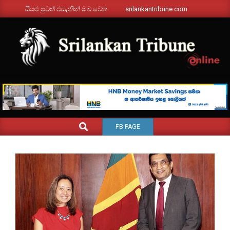
Skip
සියළු පුවත් එසැනින් ඔබ වෙත
srilankantribune.com
to
content
SRILANKANTRIBUNE.C
Primary
SEARCH
FB PAGE
Navigation
Menu