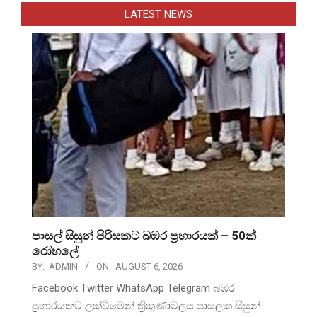
LATEST NEWS
පාසල් සිසුන් පිරිසකට බඹර ප්‍රහාරයක් – 50ක්
රෝහලේ
BY:
ADMIN
ON:
AUGUST 6, 2026
Facebook Twitter WhatsApp Telegram බඹර
ප්‍රහාරයකට ලක්වීමෙන් ත්‍රිකුණාමලය පාසලක සිසුන්