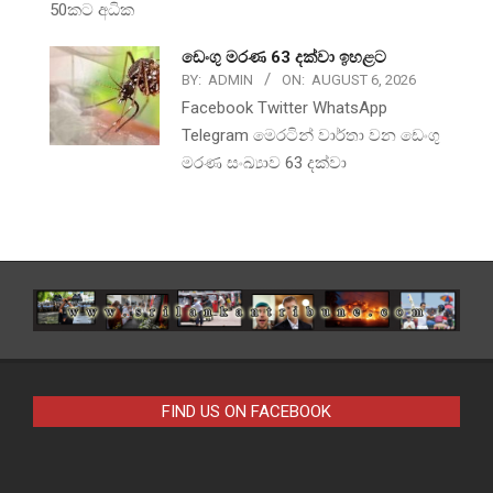
50කට අධික
ඩෙංගු මරණ 63 දක්වා ඉහළට
BY:
ADMIN
ON:
AUGUST 6, 2026
Facebook Twitter WhatsApp
Telegram මෙරටින් වාර්තා වන ඩෙංගු
මරණ සංඛ්‍යාව 63 දක්වා
FIND US ON FACEBOOK