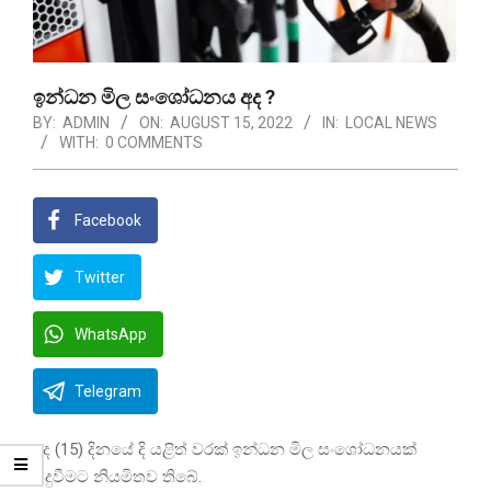
ඉන්ධන මිල සංශෝධනය අද ?
BY:
ADMIN
ON:
AUGUST 15, 2022
IN:
LOCAL NEWS
WITH:
0 COMMENTS
Facebook
Twitter
WhatsApp
Telegram
අද (15) දිනයේ දි යළිත් වරක් ඉන්ධන මිල සංශෝධනයක්
සිදුවීමට නියමිතව තිබේ.