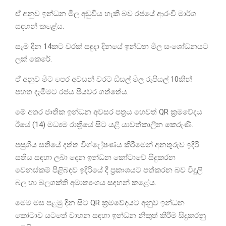
ඒ අනුව ඉන්ධන මිල අඩුවිය හැකි බව රජයේ ආරංචි මාර්ග
සඳහන් කළේය.
සෑම දින 14කට වරක් සඳුදා දිනයේ ඉන්ධන මිල සංශෝධනයට
ලක් කෙරේ.
ඒ අනුව මීට පෙර අවසන් වරට ඩීසල් මිල රුපියල් 10කින්
පහත දැමීමට රජය පියවර ගත්තේය.
මේ අතර ජාතික ඉන්ධන අවසර පත්‍රය හෙවත් QR ක්‍රමවේදය
ඊයේ (14) මධ්‍යම රාත්‍රීයේ සිට යළි යාවත්කාලීන කෙරුණි.
පසුගිය සතියේ දත්ත විශ්ලේෂණය කිරීමෙන් අනතුරුව ඉදිරි
සතිය සඳහා ලබා දෙන ඉන්ධන කෝටාවේ සිදුකරන
වෙනස්කම් පිළිබඳව ඉදිරියේ දී ප්‍රකාශයට පත්කරන බව විදුලි
බල හා බලශක්ති අමාත්‍යංශය සඳහන් කළේය.
මෙම මස පළමු දින සිට QR ක්‍රමවේදයට අනුව ඉන්ධන
කෝටාව යටතේ වාහන සඳහා ඉන්ධන නිකුත් කිරීම සිදුකරනු