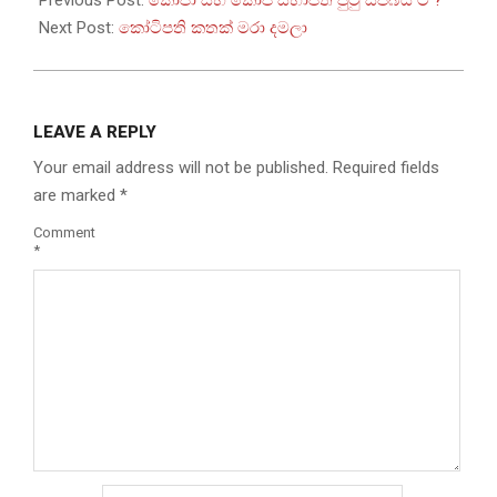
Previous Post:
කෝපා සහ කෝප් සභාපති පුටු සජබය ට ?
15
Next Post:
කෝටිපති කතක් මරා දමලා
LEAVE A REPLY
Your email address will not be published.
Required fields
are marked
*
Comment
*