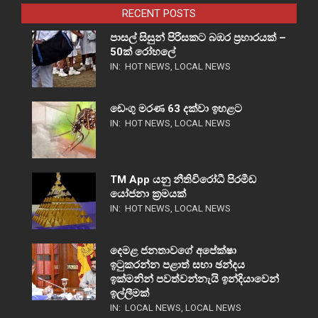
RECENT POSTS
පාසල් සිසුන් පිරිසකට බඹර ප්‍රහාරයක් –
50ක් රෝහලේ
IN:
HOT NEWS
,
LOCAL NEWS
ඩෙංගු මරණ 63 දක්වා ඉහළට
IN:
HOT NEWS
,
LOCAL NEWS
TM App යනු නීතිවිරෝධී පිරමීඩ
යෝජනා ක්‍රමයක්
IN:
HOT NEWS
,
LOCAL NEWS
දෙමළ ජනතාවගේ අපේක්ෂා
ඉටුකරන්න පළාත් සභා ඡන්දය
ඉක්මනින් පවත්වන්නැයි ඉන්දියාවෙන්
ඉල්ලීමක්
IN:
LOCAL NEWS
,
LOCAL NEWS