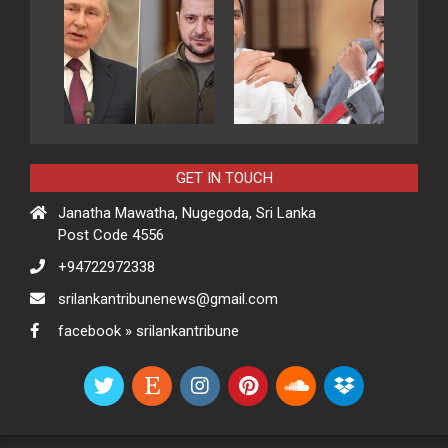
GET IN TOUCH
Janatha Mawatha, Nugegoda, Sri Lanka
Post Code 4556
+94722972338
srilankantribunenews@gmail.com
facebook » srilankantribune