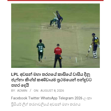
LPL අවසන් මහා තරගයේ කාසියේ වාසිය දිනූ
ජැෆ්නා කිංග්ස් කණ්ඩායම ප්‍රථමයෙන් පන්දුවට
පහර දෙයි
BY:
ADMIN
ON:
AUGUST 8, 2026
Facebook Twitter WhatsApp Telegram 2026 ලංකා
ප්‍රිමීයර් ලීග් තරගාවලියේ අවසන් මහා තරගය