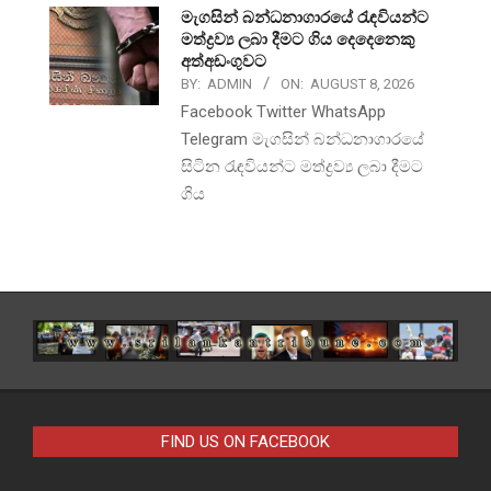
මැගසින් බන්ධනාගාරයේ රැඳවියන්ට
මත්ද්‍රව්‍ය ලබා දීමට ගිය දෙදෙනෙකු
අත්අඩංගුවට
BY:
ADMIN
ON:
AUGUST 8, 2026
Facebook Twitter WhatsApp
Telegram මැගසින් බන්ධනාගාරයේ
සිටින රැඳවියන්ට මත්ද්‍රව්‍ය ලබා දීමට
ගිය
FIND US ON FACEBOOK