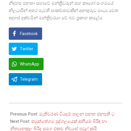
නිදහස ජනතා සභාවේ මන්ත්‍රීවරුන් සහ කාගෝ සංගමයේ
නිලධාරීන් අතර පැවති සාකච්ඡාවකින් අනතුරුව මාධ්‍ය වෙත
අදහස් දක්වමින් මන්ත්‍රිවරයා වේ බව ප්‍රකාශ කළේය.
Facebook
Twitter
WhatsApp
Telegram
2022-
09-
Previous Post:
මැතිවරණ වියදම් පාලන පනත ජනපති ට
27
Next Post:
තඹුත්තේගම පුද්ගලයෙක් අනියම් බිරිඳ හා
නිත්‍යානුකූල බිරිද සමග එකම නිවසේ පවුල් කයි