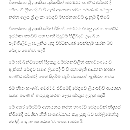
විදෙස්ගත ශ්‍රී ලාංකික ශ්‍රමිකයින් මෙරටට භාණ්ඩ එවීමේ දී
රේගුවේ ලියාපදිංචි වී ඇති ආයතන සමග පමණක් කටයුතු
කරන ලෙස ශ්‍රී ලංකා රේගුව මහජනතාවට දැනුම් දී තිබේ.
විදෙස්ගත ශ්‍රී ලාංකිකයින් විසින් මෙරටට එවනු ලබන භාණ්ඩ
අස්ථාන ගතවීම සහ හානි සිදුවීම පිළිබඳව ලැබෙන
පැමිණිලිවල සැලකිය යුතු වර්ධනයක් පෙන්නුම් කරන බව
රේගුව පෙන්වා දෙයි.
මේ සම්බන්ධයෙන් සිදුකළ විමර්ශනවලින් අනාවරණය වී
ඇත්තේ රේගුව සමග ලියාපදිංචි වී නොමැති ආයතන හරහා
භාණ්ඩ එවීමේදී මෙම සිදුවීම් වැඩි වශයෙන් ඇතිවන බවය.
එම නිසා භාණ්ඩ මෙරටට එවීමේදී රේගුවේ ලියාපදිංචි ආයතන
සමග පමණක් කටයුතු කරන ලෙස රේගුව දැනුම් දෙයි.
මේ අතර මෙරටට ආනයනය කරන භාණ්ඩ රේගුවෙන් නිදහස්
කිරීමේදී පවතින නීතී සංශෝධනය කළ යුතු බව පාර්ලිමේන්තු
මන්ත්‍රී නාලක ගොඩහේවා මහතා පවසයි.