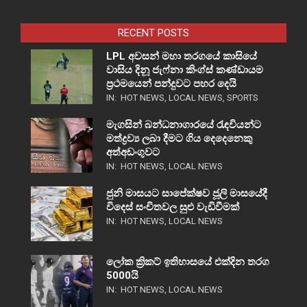
RECENT POSTS
LPL අවසන් මහා තරගයේ කාසියේ
වාසිය දිනූ ජැෆ්නා කිංග්ස් කණ්ඩායම
ප්‍රථමයෙන් පන්දුවට පහර දෙයි
IN:
HOT NEWS
,
LOCAL NEWS
,
SPORTS
මැගසින් බන්ධනාගාරයේ රැඳවියන්ට
මත්ද්‍රව්‍ය ලබා දීමට ගිය දෙදෙනෙකු
අත්අඩංගුවට
IN:
HOT NEWS
,
LOCAL NEWS
ජුනි මාසයට සාපේක්ෂව ජූලි මාසයේදී
විදෙස් සංචිතවල සුළු වැඩිවීමක්
IN:
HOT NEWS
,
LOCAL NEWS
ලෝක ක්‍රිකට් ඉතිහාසයේ එක්දින තරග
5000යි
IN:
HOT NEWS
,
LOCAL NEWS