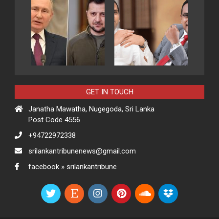
GET IN TOUCH
Janatha Mawatha, Nugegoda, Sri Lanka
Post Code 4556
+94722972338
srilankantribunenews@gmail.com
facebook » srilankantribune