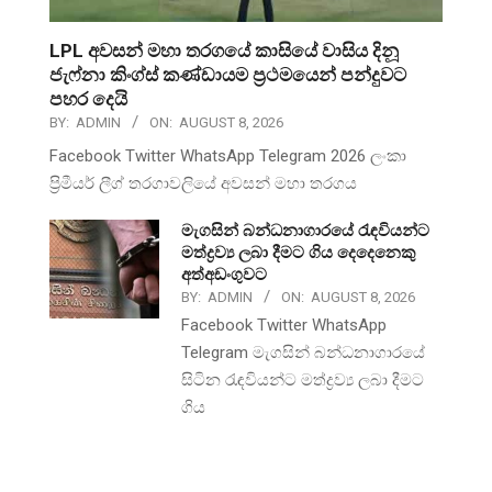
LPL අවසන් මහා තරගයේ කාසියේ වාසිය දිනූ
ජැෆ්නා කිංග්ස් කණ්ඩායම ප්‍රථමයෙන් පන්දුවට
පහර දෙයි
BY:
ADMIN
ON:
AUGUST 8, 2026
Facebook Twitter WhatsApp Telegram 2026 ලංකා
ප්‍රිමීයර් ලීග් තරගාවලියේ අවසන් මහා තරගය
මැගසින් බන්ධනාගාරයේ රැඳවියන්ට
මත්ද්‍රව්‍ය ලබා දීමට ගිය දෙදෙනෙකු
අත්අඩංගුවට
BY:
ADMIN
ON:
AUGUST 8, 2026
Facebook Twitter WhatsApp
Telegram මැගසින් බන්ධනාගාරයේ
සිටින රැඳවියන්ට මත්ද්‍රව්‍ය ලබා දීමට
ගිය