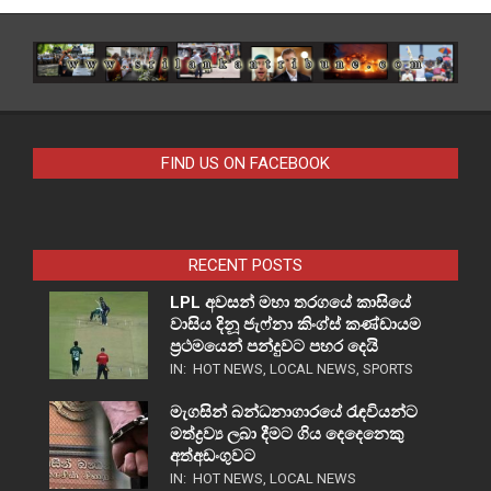
FIND US ON FACEBOOK
RECENT POSTS
LPL අවසන් මහා තරගයේ කාසියේ
වාසිය දිනූ ජැෆ්නා කිංග්ස් කණ්ඩායම
ප්‍රථමයෙන් පන්දුවට පහර දෙයි
IN:
HOT NEWS
,
LOCAL NEWS
,
SPORTS
මැගසින් බන්ධනාගාරයේ රැඳවියන්ට
මත්ද්‍රව්‍ය ලබා දීමට ගිය දෙදෙනෙකු
අත්අඩංගුවට
IN:
HOT NEWS
,
LOCAL NEWS