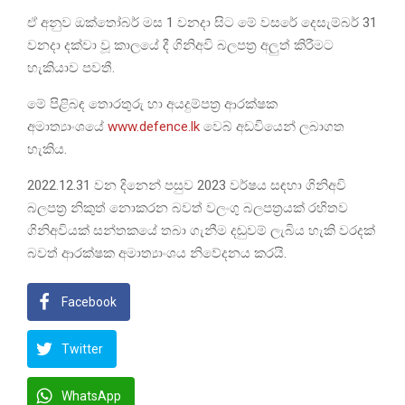
ඒ අනුව ඔක්තෝබර් මස 1 වනදා සිට මේ වසරේ දෙසැම්බර් 31
වනදා දක්වා වූ කාලයේ දී ගිනිඅවි බලපත්‍ර අලුත් කිරීමට
හැකියාව පවතී.
මේ පිළිබඳ තොරතුරු හා අයදුම්පත්‍ර ආරක්ෂක
අමාත්‍යාංශයේ
www.defence.lk
වෙබ් අඩවියෙන් ලබාගත
හැකිය.
2022.12.31 වන දිනෙන් පසුව 2023 වර්ෂය සඳහා ගිනිඅවි
බලපත්‍ර නිකුත් නොකරන බවත් වලංගු බලපත්‍රයක් රහිතව
ගිනිඅවියක් සන්තකයේ තබා ගැනීම දඬුවම් ලැබිය හැකි වරදක්
බවත් ආරක්ෂක අමාත්‍යාංශය නිවේදනය කරයි.
Facebook
Twitter
WhatsApp