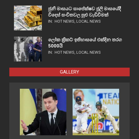
ජුනි මාසයට සාපේක්ෂව ජූලි මාසයේදී
විදෙස් සංචිතවල සුළු වැඩිවීමක්
IN:
HOT NEWS
,
LOCAL NEWS
ලෝක ක්‍රිකට් ඉතිහාසයේ එක්දින තරග
5000යි
IN:
HOT NEWS
,
LOCAL NEWS
GALLERY