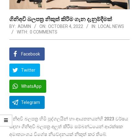
ගිනිඅවි බලපත්‍ර නිකුත් කිරීම ගැන දැනුම්දීමක්
BY:
ADMIN
ON:
OCTOBER 4, 2022
IN:
LOCAL NEWS
WITH:
0 COMMENTS
Facebook
Twitter
WhatsApp
Telegram
ගිනිඅවි බලපත්‍ර හිමි පුද්ගලයින් හා ආයතනයන්හි 2023 වර්ෂය
සඳහා ගිනිඅවි බලපත්‍ර අලුත් කිරීම සම්බන්ධයෙන් ආරක්ෂක
අමාත්‍යාංශය විශේෂ නිවේදනයක් නිකුත් කර තිබේ.