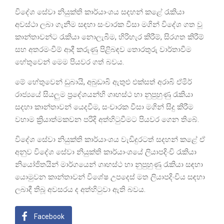
විදේශ සේවා නියුක්ති කාර්යාංශය සදහන් කළේ රැකියා
අවස්ථා ලබා ගැනීම සඳහා සංචාරක වීසා මගින් විදේශ ගත වූ
කාන්තාවන්ට රැකියා නොලැබීම, හිරිහැර කිරීම්, සිරගත කිරීම්
සහ අතරමංවීම් ආදී කරුණු පිළිබඳව තොරතුරු වාර්තාවීම
හේතුවෙන් මෙම පියවර ගත් බවය.
මේ හේතුවෙන් ඩුබායි, අබුඩාබි ඇතුළු එක්සත් අරාබි ඒමීර්
රාජ්‍යයේ සියලුම ප්‍රදේශයන්හි ගෘහස්ථ හා නුපුහුණු රැකියා
සදහා කාන්තාවන් යෙදවීම, සංචාරක වීසා මගින් සිදු කිරීම
වහාම ක්‍රියාත්මකවන පරිදි අත්හිටුවීමට පියවර ගෙන තිබේ.
විදේශ සේවා නියුක්ති කාර්යාංශය වැඩිදුරටත් සදහන් කළේ ඒ
අනුව විදේශ සේවා නියුක්ති කාර්යාංශයේ ලියාපදිංචි රැකියා
නියෝජිතයින් මාර්ගයෙන් ගෘහස්ථ හා නුපුහුණු රැකියා සඳහා
යොමුවන කාන්තාවන් විශේෂ උපදෙස් මත ලියාපදිංචිය සඳහා
ලබාදී තිබූ අවසරය ද අත්හිටුවා ඇති බවය.
Facebook