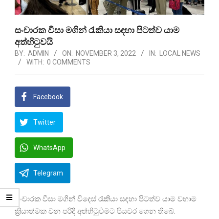
සංචාරක වීසා මගින් රැකියා සඳහා පිටත්ව යාම
අත්හිටුවයි
BY:
ADMIN
ON:
NOVEMBER 3, 2022
IN:
LOCAL NEWS
WITH:
0 COMMENTS
Facebook
Twitter
WhatsApp
Telegram
සංචාරක වීසා මගින් විදෙස් රැකියා සඳහා පිටත්ව යාම වහාම
ක්‍රියාත්මක වන පරිදි අත්හිටුවීමට පියවර ගෙන තිබේ.