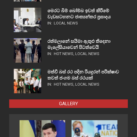
මෙරට බිම් බෝම්බ ඉවත් කිරීමේ
වැඩසටහනට ජාත්‍යන්තර ප්‍රසාදය
IN:
LOCAL NEWS
රත්මලානේ සයිමා ඇතුළු තිදෙනා
මැලේසියාවෙන් පිටත්වෙයි
IN:
HOT NEWS
,
LOCAL NEWS
මත්වී බස් රථ පදින රියදුරන් පරීක්ෂාව
තවත් ජංගම බස් රථයක්
IN:
HOT NEWS
,
LOCAL NEWS
GALLERY