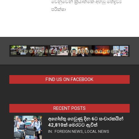
වෙනුවෙන් ක්‍රියාත්මක අහඹු මත්ද්‍රව්‍ය
පරීක්ෂා
FIND US ON FACEBOOK
RECENT POSTS
අගෝස්තු ගෙවුණු දින 6ට සංචාරකයින්
42,810ක් මෙරටට ඇවිත්
IN:
FOREIGN NEWS
,
LOCAL NEWS