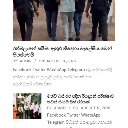
රත්මලානේ සයිමා ඇතුළු තිදෙනා මැලේසියාවෙන්
පිටත්වෙයි
BY:
ADMIN
ON:
AUGUST 10, 2026
Facebook Twitter WhatsApp Telegram මැලේසියාවේදී
අත්අඩංගුවට ගනු ලැබූ ප්‍රබල සංවිධානාත්මක
අපරාධකරුවෙකු වන
මත්වී බස් රථ පදින රියදුරන් පරීක්ෂාව
තවත් ජංගම බස් රථයක්
BY:
ADMIN
ON:
AUGUST 10, 2026
Facebook Twitter WhatsApp
Telegram විධිමත් පොදු ප්‍රවාහනයක්