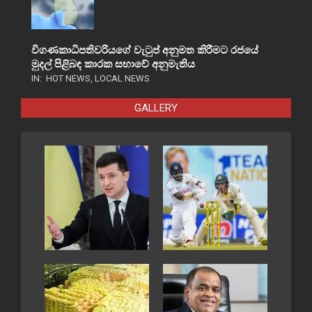
විගණකාධිපතිවරියගේ වැටුප් අනුමත කිරීමට රජයේ
මුදල් පිළිබඳ කාරක සභාවේ අනුමැතිය
IN:
HOT NEWS
,
LOCAL NEWS
GALLERY