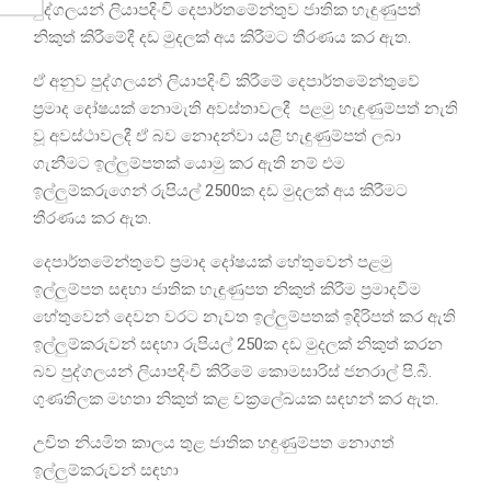
පුද්ගලයන් ලියාපදිංචි දෙපාර්තමේන්තුව ජාතික හැඳුණුපත්
නිකුත් කිරීමේදී දඩ මුදලක් අය කිරීමට තීරණය කර ඇත.
ඒ අනුව පුද්ගලයන් ලියාපදිංචි කිරීමේ දෙපාර්තමේන්තුවේ
ප්‍රමාද දෝෂයක් නොමැති අවස්තාවලදී පළමු හැඳුණුම්පත් නැති
වූ අවස්ථාවලදී ඒ බව නොදන්වා යළි හැඳුණුම්පත් ලබා
ගැනීමට ඉල්ලුම්පතක් යොමු කර ඇති නම් එම
ඉල්ලුම්කරුගෙන් රුපියල් 2500ක දඩ මුදලක් අය කිරීමට
තීරණය කර ඇත.
දෙපාර්තමේන්තුවේ ප්‍රමාද දෝෂයක් හේතුවෙන් පළමු
ඉල්ලුම්පත සඳහා ජාතික හැඳුණුපත නිකුත් කිරීම ප්‍රමාදවීම
හේතුවෙන් දෙවන වරට නැවත ඉල්ලුම්පතක් ඉදිරිපත් කර ඇති
ඉල්ලුම්කරුවන් සඳහා රුපියල් 250ක දඩ මුදලක් නිකුත් කරන
බව පුද්ගලයන් ලියාපදිංචි කිරීමේ කොමසාරිස් ජනරාල් පි.බී.
ගුණතිලක මහතා නිකුත් කළ චක්‍රලේඛයක සඳහන් කර ඇත.
උචිත නියමිත කාලය තුළ ජාතික හඳුණුම්පත නොගත්
ඉල්ලුම්කරුවන් සඳහා