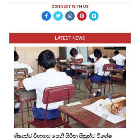
CONNECT WITH US
LATEST NEWS
ශිෂ්‍යත්ව විභාගය පෙනී සිටින සිසුන්ට විශේෂ