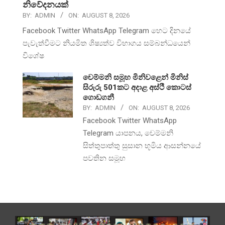
නිවේදනයක්
BY:
ADMIN
ON:
AUGUST 8, 2026
Facebook Twitter WhatsApp Telegram හෙට දිනයේ
පැවැත්වීමට නියමිත ශිෂ්‍යත්ව විභාගය සම්බන්ධයෙන්
විශේෂ
චෙම්මනි සමූහ මිනිවළෙන් මිනිස්
සිරුරු 501කට අදාළ අස්ථි කොටස්
ගොඩගනී
BY:
ADMIN
ON:
AUGUST 8, 2026
Facebook Twitter WhatsApp
Telegram යාපනය, චෙම්මනි
සිත්තුපාත්තු සුසාන භූමිය ආසන්නයේ
පවතින සමූහ