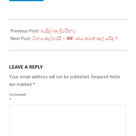
2022-
11-
Previous Post:
බැසිල් අද දිවයිනට
20
Next Post:
චීනය කල්මරයි – IMF ණය තවත් කල් යයිද ?
LEAVE A REPLY
Your email address will not be published.
Required fields
are marked
*
Comment
*