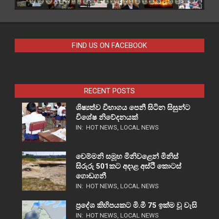
FIND US ON FACEBOOK
RECENT POSTS
ශිෂ්‍යත්ව විභාගය පෙනී සිටින සිසුන්ට
විශේෂ නිවේදනයක්
IN:
HOT NEWS
,
LOCAL NEWS
චෙම්මනි සමූහ මිනිවළෙන් මිනිස්
සිරුරු 501කට අදාළ අස්ථි කොටස්
ගොඩගනී
IN:
HOT NEWS
,
LOCAL NEWS
ප්‍රදේශ කිහිපයකට මි.මී 75 ඉක්ම වූ වැසි
IN:
HOT NEWS
,
LOCAL NEWS