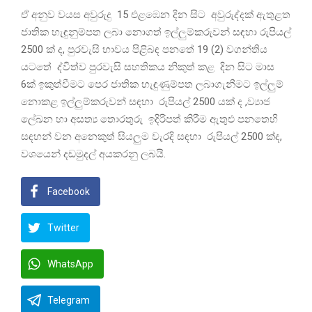
ඒ අනුව වයස අවුරුදු 15 එළඹෙන දින සිට අවුරුද්දක් ඇතුළත
ජාතික හැඳුනුම්පත ලබා නොගත් ඉල්ලුම්කරුවන් සඳහා රුපියල්
2500 ක් ද, පුරවැසි භාවය පිළිබඳ පනතේ 19 (2) වගන්තිය
යටතේ ද්විත්ව පුරවැසි සහතිකය නිකුත් කළ දින සිට මාස
6ක් ඉකුත්වීමට පෙර ජාතික හැඳුණුම්පත ලබාගැනීමට ඉල්ලුම්
නොකළ ඉල්ලුම්කරුවන් සඳහා රුපියල් 2500 යක් ද ,ව්‍යාජ
ලේඛන හා අසත්‍ය තොරතුරු ඉදිරිපත් කිරීම ඇතුළු පනතෙහි
සඳහන් වන අනෙකුත් සියලුම වැරදි සඳහා රුපියල් 2500 ක්ද,
වශයෙන් දඩමුදල් අයකරනු ලබයි.
Facebook
Twitter
WhatsApp
Telegram