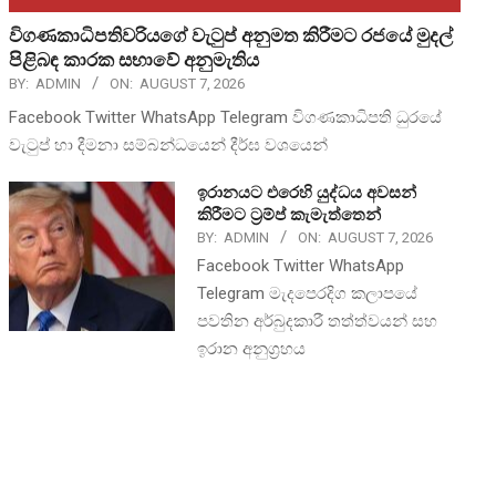
විගණකාධිපතිවරියගේ වැටුප් අනුමත කිරීමට රජයේ මුදල්
පිළිබඳ කාරක සභාවේ අනුමැතිය
BY:
ADMIN
ON:
AUGUST 7, 2026
Facebook Twitter WhatsApp Telegram විගණකාධිපති ධුරයේ
වැටුප් හා දීමනා සම්බන්ධයෙන් දීර්ඝ වශයෙන්
ඉරානයට එරෙහි යුද්ධය අවසන්
කිරීමට ට්‍රම්ප් කැමැත්තෙන්
BY:
ADMIN
ON:
AUGUST 7, 2026
Facebook Twitter WhatsApp
Telegram මැදපෙරදිග කලාපයේ
පවතින අර්බුදකාරී තත්ත්වයන් සහ
ඉරාන අනුග්‍රහය