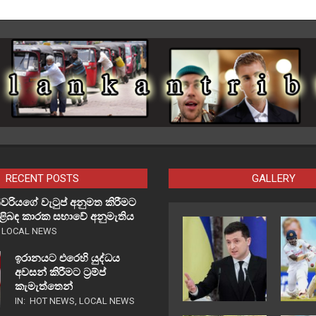
RECENT POSTS
GALLERY
වරියගේ වැටුප් අනුමත කිරීමට
පිළිබඳ කාරක සභාවේ අනුමැතිය
,
LOCAL NEWS
ඉරානයට එරෙහි යුද්ධය
අවසන් කිරීමට ට්‍රම්ප්
කැමැත්තෙන්
IN:
HOT NEWS
,
LOCAL NEWS