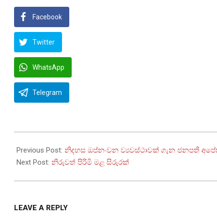
Facebook
Twitter
WhatsApp
Telegram
2022-
12-
Previous Post:
නිදහස ඔප්නංවන ව්‍යවස්ථාවක් ගැන ජනපති අපේ
05
Next Post:
නිරුවත් පිරිමි මළ සිරුරක්
LEAVE A REPLY