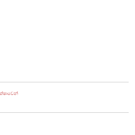
ක්ෂාවෙන්