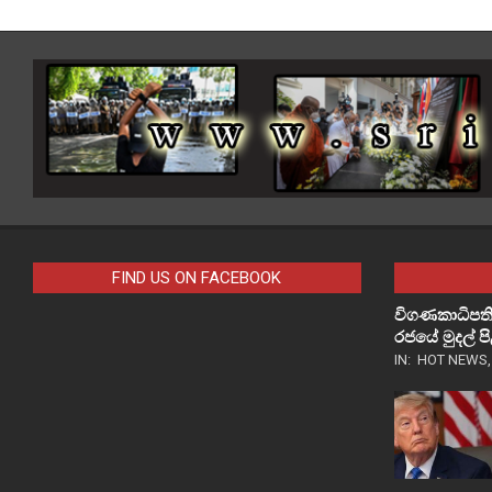
FIND US ON FACEBOOK
විගණකාධිපති
රජයේ මුදල් 
IN:
HOT NEWS