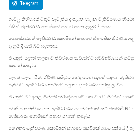
Telegram
ගැටලු කිහිපයක් මතුව පැවැතිය ද පළාත් පාලන මැතිවරණය නියමි
විසින් මැතිවරණ කොමිෂන් සභාව වෙත දැනුම් දී තිබේ.
කෙසේවෙතත් මැතිවරණ කොමිෂන් සභාවේ ඒකමතික තීරණය අනුව 
දැනුම් දී ඇති බව සඳහන්ය.
ඒ අනුව පළාත් පාලන මැතිවරණය පැවැත්වීම සම්බන්ධයෙන් තවද
සඳහන් කළේය.
පළාත් පාලන සීමා නිර්ණ කමිටුව හේතුවෙන් පළාත් පාලන මැතිව
පැතීමට මැතිවරණ කොමිසම පසුගිය දා තීරණය කරනු ලැබීය.
ඒ අනුව ඊට අදාළ නීතිපති නිර්දේශය මේ වන විට මැතිවරණ කොමි
පවතින තත්ත්වය මත මැතිවරණය පවත්වන්නේ නම් ජනවාරි 5ට පෙර 
මැතිවරණ කොමිෂන් සභාව සඳහන් කළේය.
මේ අතර මැතිවරණ කොමිෂන් සභාවේ රැස්වීමක් මෙම සතියේ දී පැව