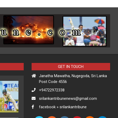
GET IN TOUCH
Janatha Mawatha, Nugegoda, Sri Lanka
Post Code 4556
+94722972338
srilankantribunenews@gmail.com
facebook » srilankantribune