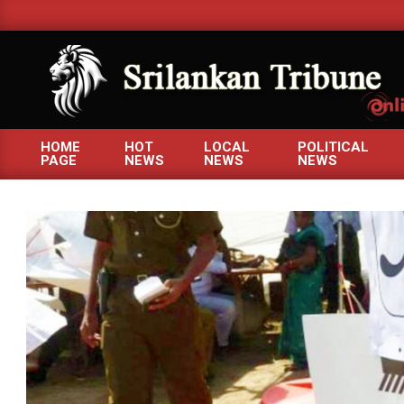
Skip
to
content
SRILANKANTRIBUNE.C
HOME
HOT
LOCAL
POLITICAL
PAGE
NEWS
NEWS
NEWS