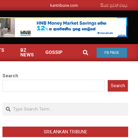
srilankantribune.com
සියළු පුවත් එසැනින් ඔබ වෙත
TS
BZ
SEARCH
GOSSIP
FB PAGE
NEWS
Search
Search
Search
SRILANKAN TRIBUNE