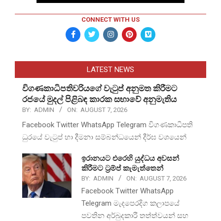
CONNECT WITH US
LATEST NEWS
විගණකාධිපතිවරියගේ වැටුප් අනුමත කිරීමට
රජයේ මුදල් පිළිබඳ කාරක සභාවේ අනුමැතිය
BY:
ADMIN
ON:
AUGUST 7, 2026
Facebook Twitter WhatsApp Telegram විගණකාධිපති
ධුරයේ වැටුප් හා දීමනා සම්බන්ධයෙන් දීර්ඝ වශයෙන්
ඉරානයට එරෙහි යුද්ධය අවසන්
කිරීමට ට්‍රම්ප් කැමැත්තෙන්
BY:
ADMIN
ON:
AUGUST 7, 2026
Facebook Twitter WhatsApp
Telegram මැදපෙරදිග කලාපයේ
පවතින අර්බුදකාරී තත්ත්වයන් සහ