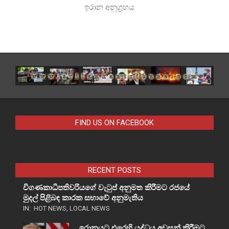
ඉරාන අනුග්‍රහය
FIND US ON FACEBOOK
RECENT POSTS
විගණකාධිපතිවරියගේ වැටුප් අනුමත කිරීමට රජයේ
මුදල් පිළිබඳ කාරක සභාවේ අනුමැතිය
IN:
HOT NEWS
,
LOCAL NEWS
ඉරානයට එරෙහි යුද්ධය අවසන් කිරීමට