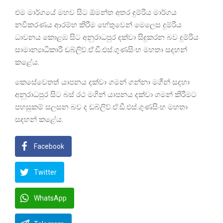
එම මාර්ගයේ මහව සිට ඕමන්ත අතර දුම්රිය මාර්ගය
නවීකරණය ආරම්භ කිරීම හේතුවෙන් මෙලෙස දුම්රිය
ධාවනය කොළඹ සිට අනුරාධපුර දක්වා සිදුකරන බව දුම්රිය
සාමාන්‍යාධිකාරී ඩබ්ලිව්.ඒ.ඩී.එස්.ගුණසිංහ මහතා සදහන්
කළේය.
කෙසේවෙතත් යාපනය දක්වා ගමන් ගන්නා මගීන් සදහා
අනුරාධපුර සිට බස් රථ මගින් යාපනය දක්වා ගමන් කිරීමට
පහසුකම් සලසන බව ද ඩබ්ලිව්.ඒ.ඩී.එස්.ගුණසිංහ මහතා
සදහන් කළේය.
Facebook
Twitter
WhatsApp