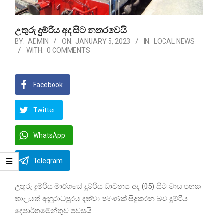
උතුරු දුම්රිය අද සිට නතරවෙයි
BY:
ADMIN
ON:
JANUARY 5, 2023
IN:
LOCAL NEWS
WITH:
0 COMMENTS
Facebook
Twitter
WhatsApp
Telegram
උතුරු දුම්රිය මාර්ගයේ දුම්රිය ධාවනය අද (05) සිට මාස පහක
කාලයක් අනුරාධපුරය දක්වා පමණක් සිදුකරන බව දුම්රිය
දෙපාර්තමේන්තුව පවසයි.