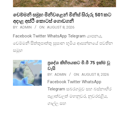
චෙම්මනි සමූහ මිනිවළෙන් මිනිස් සිරුරු 501කට
අදාළ අස්ථි කොටස් ගොඩගනී
BY:
ADMIN
ON:
AUGUST 8, 2026
Facebook Twitter WhatsApp Telegram යාපනය,
චෙම්මනි සිත්තුපාත්තු සුසාන භූමිය ආසන්නයේ පවතින
සමූහ
ප්‍රදේශ කිහිපයකට මි.මී 75 ඉක්ම වූ
වැසි
BY:
ADMIN
ON:
AUGUST 8, 2026
Facebook Twitter WhatsApp
Telegram සබරගමුව සහ බස්නාහිර
පළාත්වලත් මහනුවර, නුවරඑළිය,
ගාල්ල සහ