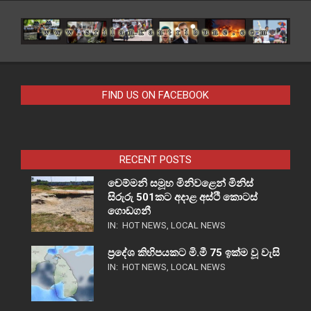
FIND US ON FACEBOOK
RECENT POSTS
චෙම්මනි සමූහ මිනිවළෙන් මිනිස්
සිරුරු 501කට අදාළ අස්ථි කොටස්
ගොඩගනී
IN:
HOT NEWS
,
LOCAL NEWS
ප්‍රදේශ කිහිපයකට මි.මී 75 ඉක්ම වූ වැසි
IN:
HOT NEWS
,
LOCAL NEWS