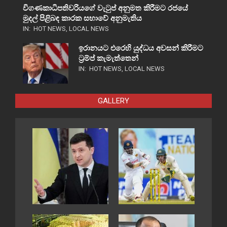
විගණකාධිපතිවරියගේ වැටුප් අනුමත කිරීමට රජයේ
මුදල් පිළිබඳ කාරක සභාවේ අනුමැතිය
IN:
HOT NEWS
,
LOCAL NEWS
ඉරානයට එරෙහි යුද්ධය අවසන් කිරීමට
ට්‍රම්ප් කැමැත්තෙන්
IN:
HOT NEWS
,
LOCAL NEWS
GALLERY