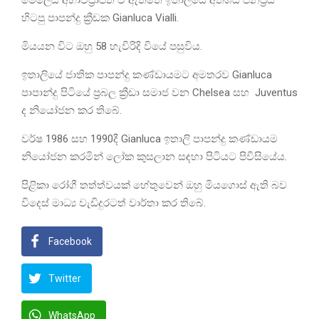
මෙලෙස අභාවප්‍රාප්ත වී ඇත්තේ ඉතාලියේ අතිශය ජනප්‍රිය
හිටපු පාපන්දු ක්‍රීඩක Gianluca Vialli.
මියයන විට ඔහු 58 හැවිරිදි වියේ පසුවිය.
ඉතාලියේ ජාතික පාපන්දු කණ්ඩායමට අමතරව Gianluca
පාපාන්දු පිටියේ ප්‍රබල ක්‍රීඩා සමාජ වන Chelsea සහ Juventus
ද නියෝජන කර තිබේ.
වර්ෂ 1986 සහ 1990දී Gianluca ඉතාලි පාපන්දු කණ්ඩායම
නියෝජන කරමින් ලෝක කුසලාන සඳහා පිටියට පිවිසියේය.
පිළිකා රෝගී තත්ත්වයක් හේතුවෙන් ඔහු මියගොස් ඇති බව
විදෙස් මාධ්‍ය වැඩිදුරටත් වාර්තා කර තිබේ.
Facebook
Twitter
WhatsApp