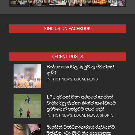
FIND US ON FACEBOOK
RECENT POSTS
බන්ධනාගාරවල ගැටුම් ඇතිවන්නේ
ඇයි?
IN:
HOT NEWS
,
LOCAL NEWS
LPL අවසන් මහා තරගයේ කාසියේ
වාසිය දිනූ ජැෆ්නා කිංග්ස් කණ්ඩායම
ප්‍රථමයෙන් පන්දුවට පහර දෙයි
IN:
HOT NEWS
,
LOCAL NEWS
,
SPORTS
මැගසින් බන්ධනාගාරයේ රැඳවියන්ට
මත්ද්‍රව්‍ය ලබා දීමට ගිය දෙදෙනෙකු