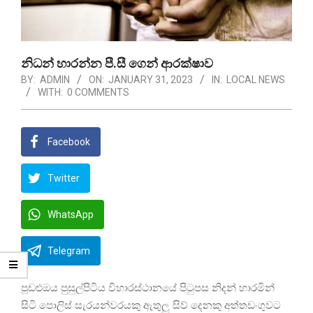
නිධන් හාරන්න පී.සී ගෙන් ආරක්ෂාව
BY:
ADMIN
ON:
JANUARY 31, 2023
IN:
LOCAL NEWS
WITH:
0 COMMENTS
Facebook
Twitter
WhatsApp
Telegram
පූඩළුඔය පුසුල්පිටිය විහාරස්ථානයේ පිටුපස නිදන් හාරමින්
සිටි පොලිස් සැරයන්වරයකු ඇතුලු සිව් දෙනකු අත්තඩංගුවට