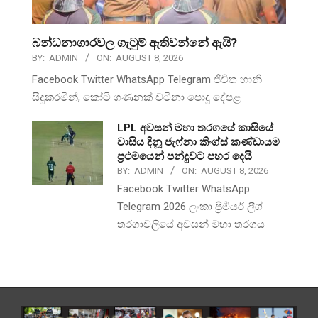
බන්ධනාගාරවල ගැටුම් ඇතිවන්නේ ඇයි?
BY:
ADMIN
ON:
AUGUST 8, 2026
Facebook Twitter WhatsApp Telegram ජීවිත හානි
සිදුකරමින්, කෝටි ගණනක් වටිනා පොදු දේපළ
LPL අවසන් මහා තරගයේ කාසියේ
වාසිය දිනූ ජැෆ්නා කිංග්ස් කණ්ඩායම
ප්‍රථමයෙන් පන්දුවට පහර දෙයි
BY:
ADMIN
ON:
AUGUST 8, 2026
Facebook Twitter WhatsApp
Telegram 2026 ලංකා ප්‍රිමීයර් ලීග්
තරගාවලියේ අවසන් මහා තරගය