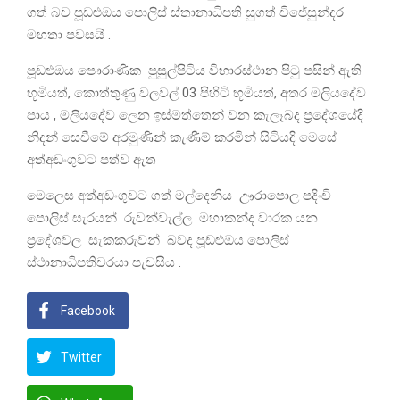
ගත් බව පූඩළුඔය පොලිස් ස්තානාධිපති සුගත් විජේසුන්දර
මහතා පවසයි .
පූඩළුඔය පෞරාණික පුසුල්පිටිය විහාරස්ථාන පිටු පසින් ඇති
භූමියත්, කොත්තුණු වලවල් 03 පිහිටි භූමියත්, අතර මලියදේව
පාය , මලියදේව ලෙන ඉස්මත්තෙන් වන කැලෑබද ප්‍රදේශයේදි
නිදන් සෙවීමේ අරමුණින් කැණීම් කරමින් සිටියදි මෙසේ
අත්අඩංගුවට පත්ව ඇත
මෙලෙස අත්අඩංගුවට ගත් මල්දෙනිය ඌරාපොල පදිංචි
පොලිස් සැරයන් රුවන්වැල්ල මහාකන්ද වාරක යන
ප්‍රදේශවල සැකකරුවන් බවද පූඩළුඔය පොලිස්
ස්ථානාධිපතිවරයා පැවසීය .
Facebook
Twitter