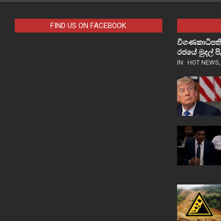
FIND US ON FACEBOOK
විගණකාධිපති
රජයේ මුදල් 
IN:
HOT NEWS