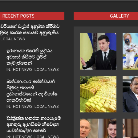
RECENT POSTS
GALLERY
වරියගේ වැටුප් අනුමත කිරීමට
පිළිබඳ කාරක සභාවේ අනුමැතිය
,
LOCAL NEWS
ඉරානයට එරෙහි යුද්ධය
අවසන් කිරීමට ට්‍රම්ප්
කැමැත්තෙන්
IN:
HOT NEWS
,
LOCAL NEWS
බන්ධනාගාර තත්ත්වයන්
පිළිබඳ ජනපති
ප්‍රධානත්වයෙන් අද විශේෂ
සාකච්ඡාවක්
IN:
HOT NEWS
,
LOCAL NEWS
දිස්ත්‍රික්ක හතරක නායයෑමේ
අනතුරු ඇඟවීමේ නිවේදන
යාවත්කාලීන කෙරේ
IN:
HOT NEWS
,
LOCAL NEWS