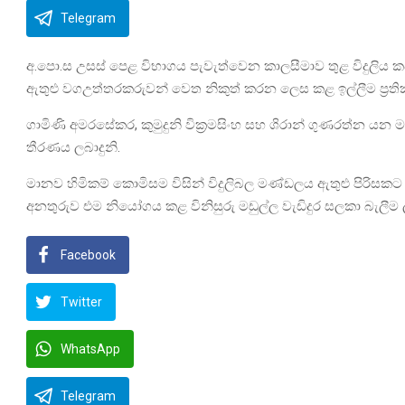
Telegram
අ.පො.ස උසස් පෙළ විභාගය පැවැත්වෙන කාලසීමාව තුළ විදුලිය කප
ඇතුළු වගඋත්තරකරුවන් වෙත නිකුත් කරන ලෙස කළ ඉල්ලීම ප්‍රති
ගාමිණි අමරසේකර, කුමුදුනි වික්‍රමසිංහ සහ ශිරාන් ගුණරත්න යන 
තීරණය ලබාදුනි.
මානව හිමිකම් කොමිසම විසින් විදුලිබල මණ්ඩලය ඇතුළු පිරිසක
අනතුරුව එම නියෝගය කළ විනිසුරු මඩුල්ල වැඩිදුර සලකා බැලී
Facebook
Twitter
WhatsApp
Telegram