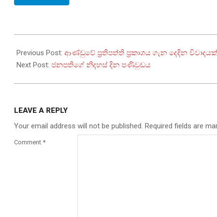
2023-
02-
Previous Post:
ආණ්ඩුවේ ප්‍රතිපත්ති ප්‍රකාශය ගැන දෙදින විවාදයක
03
Next Post:
ජනපතිගේ නිදහස් දින පණිවුඩය
LEAVE A REPLY
Your email address will not be published.
Required fields are m
Comment
*