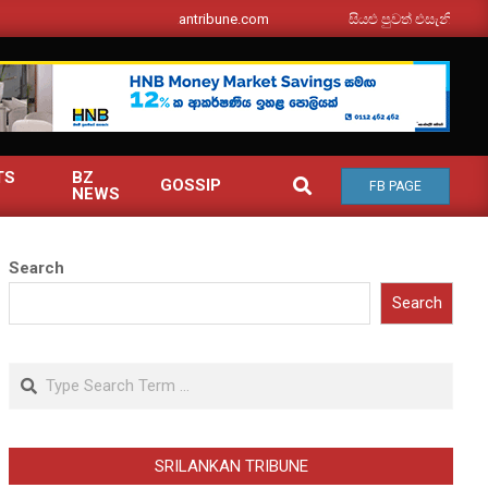
srilankantribune.com
සියළු පුවත් එසැනින් ඔබ වෙත
TS
BZ
SEARCH
GOSSIP
FB PAGE
NEWS
Search
Search
Search
SRILANKAN TRIBUNE