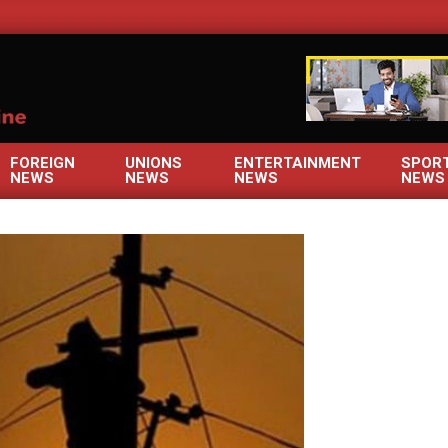
OM
FOREIGN
UNIONS
ENTERTAINMENT
SPOR
NEWS
NEWS
NEWS
NEWS
Primary
Navigation
Menu