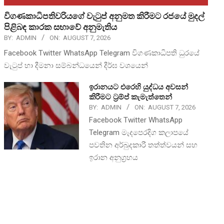
විගණකාධිපතිවරියගේ වැටුප් අනුමත කිරීමට රජයේ මුදල්
පිළිබඳ කාරක සභාවේ අනුමැතිය
BY:
ADMIN
ON:
AUGUST 7, 2026
Facebook Twitter WhatsApp Telegram විගණකාධිපති ධුරයේ
වැටුප් හා දීමනා සම්බන්ධයෙන් දීර්ඝ වශයෙන්
ඉරානයට එරෙහි යුද්ධය අවසන්
කිරීමට ට්‍රම්ප් කැමැත්තෙන්
BY:
ADMIN
ON:
AUGUST 7, 2026
Facebook Twitter WhatsApp
Telegram මැදපෙරදිග කලාපයේ
පවතින අර්බුදකාරී තත්ත්වයන් සහ
ඉරාන අනුග්‍රහය