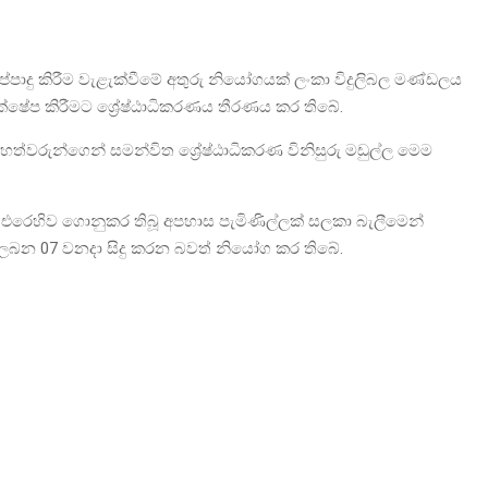
්පාදු කිරීම වැළැක්වීමේ අතුරු නියෝගයක් ලංකා විදුලිබල මණ්ඩලය
ක්ෂේප කිරීමට ශ්‍රේෂ්ඨාධිකරණය තීරණය කර තිබේ.
මහත්වරුන්ගෙන් සමන්විත ශ්‍රේෂ්ඨාධිකරණ විනිසුරු මඩුල්ල මෙම
ට එරෙහිව ගොනුකර තිබූ අපහාස පැමිණිල්ලක් සලකා බැලීමෙන්
ම ලබන 07 වනදා සිදු කරන බවත් නියෝග කර තිබේ.