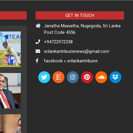
GET IN TOUCH
Janatha Mawatha, Nugegoda, Sri Lanka
Post Code 4556
+94722972338
srilankantribunenews@gmail.com
facebook » srilankantribune