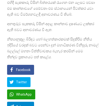
එහිදී සැකකාරු විසින් බිත්තරයක් රැගෙන එන ලෙසට පවසා
එම කාන්තාවගේ පෙම්වතා එම ස්ථානයෙන් පිටත්කර යවා
ඇති බව විමර්ශනවලදී අනාවරණය වී තිබේ.
අනතුරුව සැකකරු විසින් අදාළ කාන්තාව දූෂණයට ලක්කර
ඇති බවට අනාවරණය වී ඇත.
නිත්‍යානුකූල බිරිඳට හෝ බලහත්කාරකමක් සිදුකිරීම නීතිය
ඉදිරියේ වරදක් බවට පෙන්වා දුන් මහාධිකරණ විනිසුරු නාමල්
බලල්ලේ මහතා විත්තිවාචකය බැහැර කරමින් මෙම
තීන්දුව ප්‍රකාශයට පත් කළේය.
Facebook
Twitter
WhatsApp