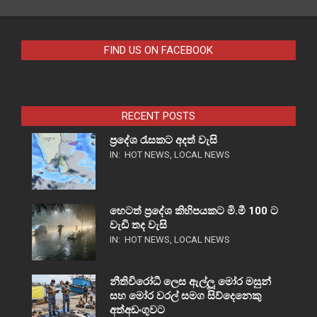
FIND US ON FACEBOOK
RECENT POSTS
ප්‍රදේශ රැසකට අදත් වැසි
IN:
HOT NEWS
,
LOCAL NEWS
හෙටත් ප්‍රදේශ කිහිපයකට මි.මී 100 ට
වැඩි තද වැසි
IN:
HOT NEWS
,
LOCAL NEWS
නීතිවිරෝධී ලෙස ඇල්ලූ මෝර මසුන්
සහ මෝර වරල් සමග සිව්දෙනෙකු
අත්අඩංගුවට