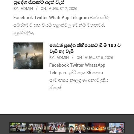
ප්‍රදේශ රැසකට අදත් වැසි
BY:
ADMIN
ON:
AUGUST 7, 2026
Facebook Twitter WhatsApp Telegram බස්නාහිර,
සබරගමුව සහ වයඹ පළාත්වල මෙන්ම මහනුවර,
නුවරඑළිය,
හෙටත් ප්‍රදේශ කිහිපයකට මි.මී 100 ට
වැඩි තද වැසි
BY:
ADMIN
ON:
AUGUST 6, 2026
Facebook Twitter WhatsApp
Telegram ඉදිරි පැය 36 සඳහා
සාමාන්‍යය කාලගුණ අනාවැකිය
නිකුත්