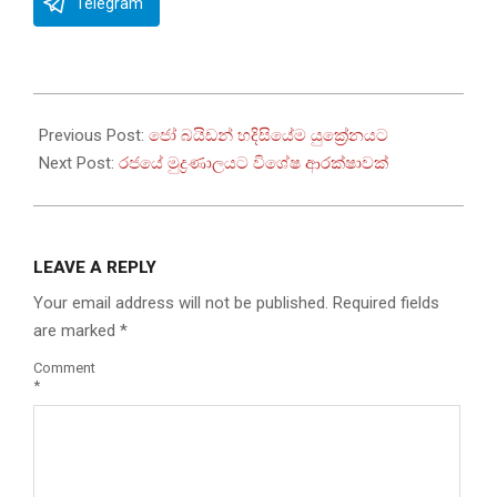
Telegram
2023-
02-
Previous Post:
ජෝ බයිඩන් හදිසියේම යුක්‍රේනයට
20
Next Post:
රජයේ මුද්‍රණාලයට විශේෂ ආරක්ෂාවක්
LEAVE A REPLY
Your email address will not be published.
Required fields
are marked
*
Comment
*