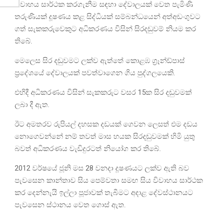
විවාහය සාර්ථක කරගැනීම සඳහා දේවාලයක් වෙත පැමිණි
තරුණියක් දූෂණය කළ සිද්ධියක් සම්බන්ධයෙන් අත්අඩංගුවට
ගත් සැකකරුවෙකුට අධිකරණය විසින් සිරදඬුවම් නියම කර
තිබේ.
මෙලෙස සිර දඬුවමට ලක්ව ඇත්තේ කොළඹ ග්‍රෑන්ඩ්පාස්
ප්‍රදේශයේ දේවාලයක් පවත්වාගෙන ගිය පුද්ගලයෙකි.
එහිදී අධිකරණය විසින් සැකකරුට වසර 15ක සිර දඬුවමක්
ලබා දී ඇත.
ඊට අමතරව රුපියල් දහසක දඩයක් ගෙවන ලෙසත් එම දඩය
නොගෙවන්නේ නම් තවත් මාස හයක සිරදඬුවමක් හිමි යුතු
බවත් අධිකරණය වැඩිදුරටත් නියෝග කර තිබේ.
2012 වර්ෂයේ ජූනි මස 28 වනදා දූෂණයට ලක්ව ඇති බව
පැවසෙන කාන්තාව සිය පෙම්වතා සමඟ සිය විවාහය සාර්ථක
කර දෙන්නැයි ඉල්ලා පූජාවක් තැබීමට අදාළ දේවස්ථානයට
පැවසෙන ස්ථානය වෙත ගොස් ඇත.