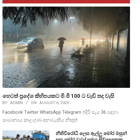
හෙටත් ප්‍රදේශ කිහිපයකට මි.මී 100 ට වැඩි තද වැසි
BY:
ADMIN
ON:
AUGUST 6, 2026
Facebook Twitter WhatsApp Telegram ඉදිරි පැය 36 සඳහා
සාමාන්‍යය කාලගුණ අනාවැකිය නිකුත්
නීතිවිරෝධී ලෙස ඇල්ලූ මෝර මසුන්
සහ මෝර වරල් සමග සිව්දෙනෙකු