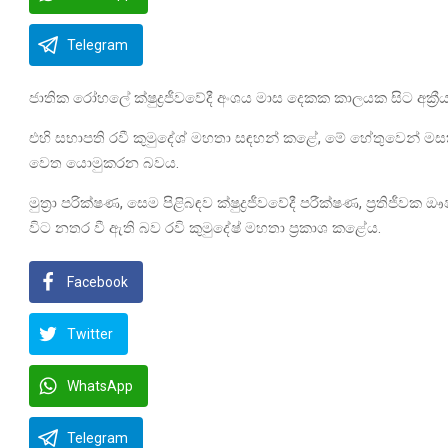
Telegram
ජාතික රෝහලේ ක්ෂුද්‍රජීවවේදී අංශය මාස දෙකක කාලයක සිට අක්‍ර
එහි සභාපති රවී කුමුදේශ් මහතා සඳහන් කළේ, මේ හේතුවෙන් 
වෙත යොමුකරන බවය.
මුත්‍රා පරික්ෂණ, සෙම පිළිබඳව ක්ෂුද්‍රජීවවේදී පරීක්ෂණ, ප්‍රතිජ
විට නතර වී ඇති බව රවි කුමුදේෂ් මහතා ප්‍රකාශ කළේය.
Facebook
Twitter
WhatsApp
Telegram