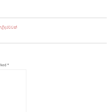
ළිදරව්වක්
arked
*