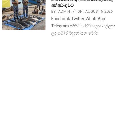
අත්අඩංගුවට
BY:
ADMIN
ON:
AUGUST 6, 2026
Facebook Twitter WhatsApp
Telegram නීතිවිරෝධී ලෙස අල්ලන
ලද මෝර මසුන් සහ මෝර