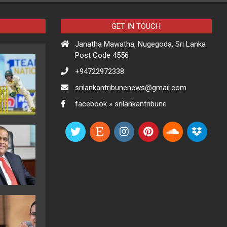
GET IN TOUCH
Janatha Mawatha, Nugegoda, Sri Lanka
Post Code 4556
+94722972338
srilankantribunenews@gmail.com
facebook » srilankantribune