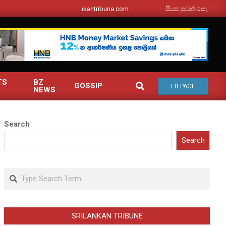
srilankantribune.com
සියළු පුවත් එසැනින් ඔබ වෙත
TS
BZ
SEARCH
GOSSIP
FB PAGE
NEWS
Search
Search
Search
SRILANKAN TRIBUNE