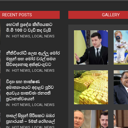
RECENT POSTS
GALLERY
හෙටත් ප්‍රදේශ කිහිපයකට
මි.මී 100 ට වැඩි තද වැසි
IN:
HOT NEWS
,
LOCAL NEWS
නීතිවිරෝධී ලෙස ඇල්ලූ මෝර
මසුන් සහ මෝර වරල් සමග
සිව්දෙනෙකු අත්අඩංගුවට
IN:
HOT NEWS
,
LOCAL NEWS
විද්‍යා සහ තාක්ෂණ
අමාත්‍යාංශයට අදාළව පූර්ව
අයවැය සාකච්ඡා ජනපති
ප්‍රධානත්වයෙන්
IN:
HOT NEWS
,
LOCAL NEWS
පාසල් සිසුන් පිරිසකට බඹර
ප්‍රහාරයක් – 50ක් රෝහලේ
IN:
HOT NEWS
,
LOCAL NEWS