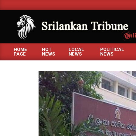
Skip
to
content
SRILANKANTRIBUNE.C
HOME
HOT
LOCAL
POLITICAL
PAGE
NEWS
NEWS
NEWS