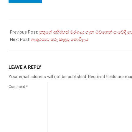
2023-
06-
Previous Post:
පුතුගේ අභිරහස් මරණය ගැන මවගෙන් සංවේදී හෙ
18
Next Post:
ආතුරයාට මරු කැඳවූ තොවිලය
LEAVE A REPLY
Your email address will not be published.
Required fields are m
Comment
*