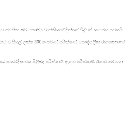
ීයව පවතින බව සෞඛ්‍ය වෘත්තීයවේදීන්ගේ විද්වත් සංගමය පවසයි.
මසකට රුපියල් ලක්ෂ 300ක පමණ පරීක්ෂණ පෞද්ගලික රසායනාගාර
ීවක ඖෂධ සංවේදීතාවය පිළිබඳ පරීක්ෂණ ඇතුළු පරික්ෂණ රැසක් මේ වන