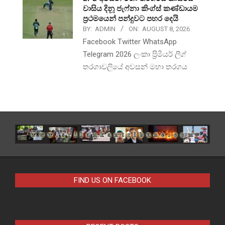
වාසිය දිනූ ජැෆ්නා කිංග්ස් කණ්ඩායම
ප්‍රථමයෙන් පන්දුවට පහර දෙයි
BY:
ADMIN
ON:
AUGUST 8, 2026
Facebook Twitter WhatsApp
Telegram 2026 ලංකා ප්‍රිමීයර් ලීග්
තරගාවලියේ අවසන් මහා තරගය
FIND US ON FACEBOOK