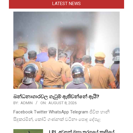
LATEST NEWS
බන්ධනාගාරවල ගැටුම් ඇතිවන්නේ ඇයි?
BY:
ADMIN
ON:
AUGUST 8, 2026
Facebook Twitter WhatsApp Telegram ජීවිත හානි
සිදුකරමින්, කෝටි ගණනක් වටිනා පොදු දේපළ
LPL අවසන් මහා තරගයේ කාසියේ