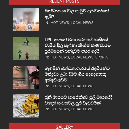
RECENT POSTS
බන්ධනාගාරවල ගැටුම් ඇතිවන්නේ
ඇයි?
IN:
HOT NEWS
,
LOCAL NEWS
LPL අවසන් මහා තරගයේ කාසියේ
වාසිය දිනූ ජැෆ්නා කිංග්ස් කණ්ඩායම
ප්‍රථමයෙන් පන්දුවට පහර දෙයි
IN:
HOT NEWS
,
LOCAL NEWS
,
SPORTS
මැගසින් බන්ධනාගාරයේ රැඳවියන්ට
මත්ද්‍රව්‍ය ලබා දීමට ගිය දෙදෙනෙකු
අත්අඩංගුවට
IN:
HOT NEWS
,
LOCAL NEWS
ජුනි මාසයට සාපේක්ෂව ජූලි මාසයේදී
විදෙස් සංචිතවල සුළු වැඩිවීමක්
IN:
HOT NEWS
,
LOCAL NEWS
GALLERY