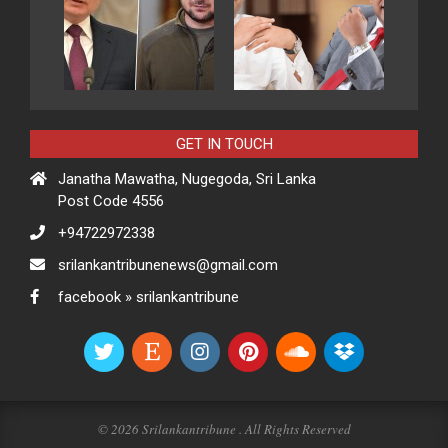
GET IN TOUCH
Janatha Mawatha, Nugegoda, Sri Lanka
Post Code 4556
+94722972338
srilankantribunenews@gmail.com
facebook » srilankantribune
© 2026 Srilankantribune . All Rights Reserved