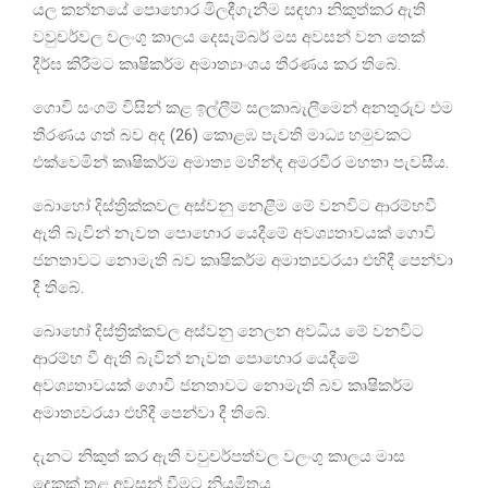
යල කන්නයේ පොහොර මිලදීගැනීම සඳහා නිකුත්කර ඇති
වවුචර්වල වලංගු කාලය දෙසැම්බර් මස අවසන් වන තෙක්
දීර්ඝ කිරීමට කෘෂිකර්ම අමාත්‍යාංශය තීරණය කර තිබේ.
ගොවි සංගම් විසින් කළ ඉල්ලීම් සලකාබැලීමෙන් අනතුරුව එම
තීරණය ගත් බව අද (26) කොළඹ පැවති මාධ්‍ය හමුවකට
එක්වෙමින් කෘෂිකර්ම අමාත්‍ය මහින්ද අමරවීර මහතා පැවසීය.
බොහෝ දිස්ත්‍රික්කවල අස්වනු නෙළීම මේ වනවිට ආරම්භවී
ඇති බැවින් නැවත පොහොර යෙදීමේ අවශ්‍යතාවයක් ගොවි
ජනතාවට නොමැති බව කෘෂිකර්ම අමාත්‍යවරයා එහිදී පෙන්වා
දී තිබේ.
බොහෝ දිස්ත්‍රික්කවල අස්වනු නෙලන අවධිය මේ වනවිට
ආරම්භ වී ඇති බැවින් නැවත පොහොර යෙදීමේ
අවශ්‍යතාවයක් ගොවි ජනතාවට නොමැති බව කෘෂිකර්ම
අමාත්‍යවරයා එහිදී පෙන්වා දී තිබේ.
දැනට නිකුත් කර ඇති වවුචර්පත්වල වලංගු කාලය මාස
දෙකක් තුළ අවසන් වීමට නියමිතය.