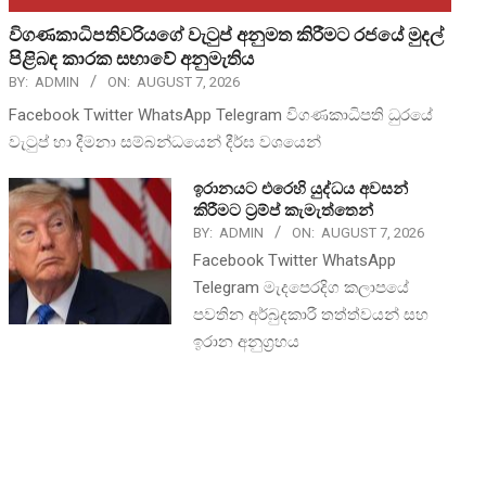
විගණකාධිපතිවරියගේ වැටුප් අනුමත කිරීමට රජයේ මුදල්
පිළිබඳ කාරක සභාවේ අනුමැතිය
BY:
ADMIN
ON:
AUGUST 7, 2026
Facebook Twitter WhatsApp Telegram විගණකාධිපති ධුරයේ
වැටුප් හා දීමනා සම්බන්ධයෙන් දීර්ඝ වශයෙන්
ඉරානයට එරෙහි යුද්ධය අවසන්
කිරීමට ට්‍රම්ප් කැමැත්තෙන්
BY:
ADMIN
ON:
AUGUST 7, 2026
Facebook Twitter WhatsApp
Telegram මැදපෙරදිග කලාපයේ
පවතින අර්බුදකාරී තත්ත්වයන් සහ
ඉරාන අනුග්‍රහය