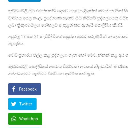
කුච්චවේලි සිට එරක්කන්ඩි දෙසට යතුරුපැදියකින් ගමන් කරමි
මාර්ගය අසල කැලෑ ප්‍රදේශයක සැඟව සිටි කිසියම් පුද්ගලයෙකු විස
ලබා ත්‍රිකුණාමලය රෝහලට ඇතුළත් කර ඇතැයි පොලිසිය කියයි.
අවුරුදු 17 සහ 21 හැවිරිදිවියේ පසුවන මෙම තරුණයින් දෙදෙනාග
පැවැසීය.
වෙඩි ප්‍රහාරය එල්ල කළ පුද්ගලයා ගැන හෝ මෙවැන්නක් කළ අය
කුච්චවේලි පොලිසියේ අපරාධ විමර්ශන අංශයේ නිලධාරීන් කණ
අත්අඩංගුවට ගැනීමට විමර්ශන ආරම්භ කර ඇත.
Facebook
Twitter
WhatsApp