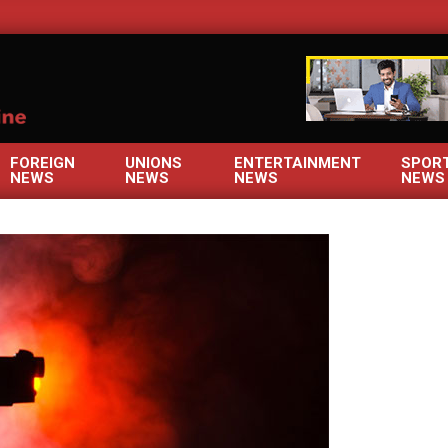
OM
FOREIGN
UNIONS
ENTERTAINMENT
SPOR
NEWS
NEWS
NEWS
NEWS
Primary
Navigation
Menu