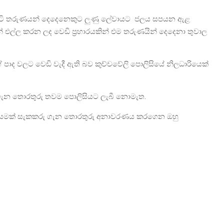
න් සිටි තරුණයන් දෙදෙනෙකුට ලුණු ලේවායට ජලය සපයන ඇළ
ින් එල්ල කරන ලද වෙඩි ප්‍රහාරයකින් එම තරුණයින් දෙදෙනා තුවාල
ේ පාද වලට වෙඩි වැදී ඇති බව කුච්චවේලි පොලිසියේ නිලධාරියෙක්
 ගැන තොරතුරු තවම පොලිසියට ලැබී නොමැත.
්ඩායමක් සැකකරු ගැන තොරතුරු අනාවරණය කරගෙන ඔහු