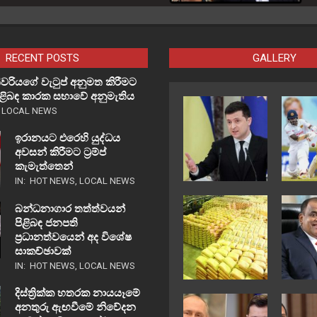
RECENT POSTS
GALLERY
වරියගේ වැටුප් අනුමත කිරීමට
පිළිබඳ කාරක සභාවේ අනුමැතිය
,
LOCAL NEWS
ඉරානයට එරෙහි යුද්ධය
අවසන් කිරීමට ට්‍රම්ප්
කැමැත්තෙන්
IN:
HOT NEWS
,
LOCAL NEWS
බන්ධනාගාර තත්ත්වයන්
පිළිබඳ ජනපති
ප්‍රධානත්වයෙන් අද විශේෂ
සාකච්ඡාවක්
IN:
HOT NEWS
,
LOCAL NEWS
දිස්ත්‍රික්ක හතරක නායයෑමේ
අනතුරු ඇඟවීමේ නිවේදන