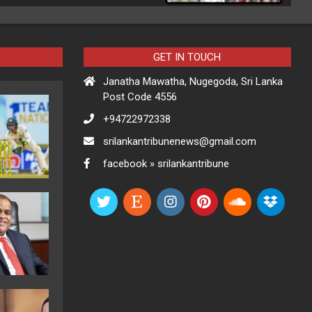
GET IN TOUCH
Janatha Mawatha, Nugegoda, Sri Lanka
Post Code 4556
+94722972338
srilankantribunenews@gmail.com
facebook » srilankantribune