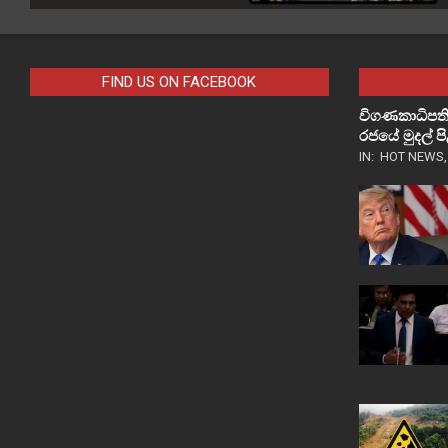
FIND US ON FACEBOOK
විගණකාධිපති
රජයේ මුදල් 
IN:
HOT NEWS