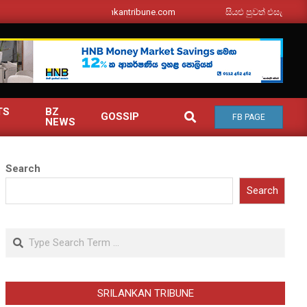
srilankantribune.com
සියළු පුවත් එසැනින් ඔබ වෙ
TS
BZ
SEARCH
GOSSIP
FB PAGE
NEWS
Search
Search
Search
SRILANKAN TRIBUNE