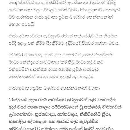
පොලිස්පතිවරයෙකු පත්කිරීමේදී ආගමික හෝ වෙනත් කිසිදු
සංවිධානයක බලපෑම්වලට යටත්වීමට රජය සුදානම් නොමැති
බව ආරක්ෂක රාජ්‍ය අමාත්‍ය ප්‍රමිත බණ්ඩාර තෙන්නකෝන්
මහතා පවසයි.
රාජ්‍ය අමාත්‍යවරයා පැවසුවේ රජයේ තක්සේරුව මත නියමිත
පරිදි අදාළ පත් කිරීම සිදුකිරීමට ඉදිරියේදී පියවර ගන්නා බවය.
‘ස්ථාවර රටකට සැවොම එක මඟකට’ මැයෙන් ජනාධිපති
මාධ්‍ය කේන්ද්‍රයේ සංවිධානය කර තිබූ මාධ්‍ය හමුවකට
එක්වෙමින් ආරක්ෂක රාජ්‍ය අමාත්‍ය ප්‍රමිත බණ්ඩාර
තෙන්නකෝන් මහතා මෙම අදහස් පළ කළේය.
රාජ්‍ය අමාත්‍ය ප්‍රමිත බණ්ඩාර තෙන්නකෝන් මහතා
“රාජ්‍යයක් ලෙස රටේ ආරක්ෂාව වෙනුවෙන් සෑම වසරකදීම
ඉදිරි වසර පහක කාලය සම්බන්ධයෙන් වූ තක්සේරු වාර්තාවක්
ලබාගන්නවා. ත්‍රස්තවාදය, අන්තවාදය, නීතිවිරෝධී ක්‍රියා,
භූගෝලීය දේශපාලන සහ අපරාධ මැඩ පැවැත්වීම
සම්බන්ධයෙන් වූ සමස්තය මෙම තක්සේරුවේදී ආවරණය