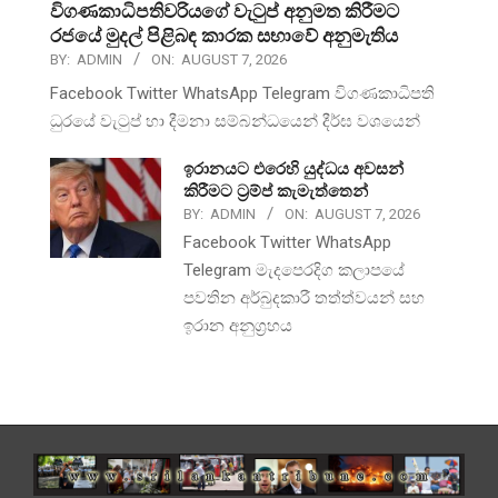
විගණකාධිපතිවරියගේ වැටුප් අනුමත කිරීමට
රජයේ මුදල් පිළිබඳ කාරක සභාවේ අනුමැතිය
BY:
ADMIN
ON:
AUGUST 7, 2026
Facebook Twitter WhatsApp Telegram විගණකාධිපති
ධුරයේ වැටුප් හා දීමනා සම්බන්ධයෙන් දීර්ඝ වශයෙන්
ඉරානයට එරෙහි යුද්ධය අවසන්
කිරීමට ට්‍රම්ප් කැමැත්තෙන්
BY:
ADMIN
ON:
AUGUST 7, 2026
Facebook Twitter WhatsApp
Telegram මැදපෙරදිග කලාපයේ
පවතින අර්බුදකාරී තත්ත්වයන් සහ
ඉරාන අනුග්‍රහය