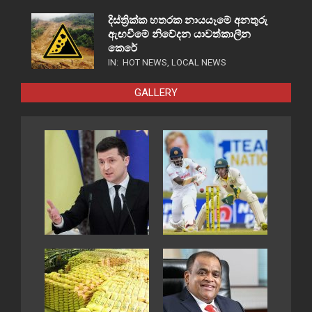
දිස්ත්‍රික්ක හතරක නායයෑමේ අනතුරු
ඇඟවීමේ නිවේදන යාවත්කාලීන
කෙරේ
IN:
HOT NEWS
,
LOCAL NEWS
GALLERY