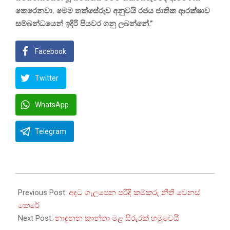
කෙරෙනවා. මෙම තක්සේරුව අනුවයි රජය ජාතික ආරක්ෂාව
සම්බන්ධයෙන් ඉදිරි පියවර ගනු ලබන්නේ.”
Facebook
Twitter
WhatsApp
Telegram
2023-
07-
Previous Post:
අදට ගැලපෙන පරිදි කම්කරු නීති වෙනස්
07
කෙරේ
Next Post:
නාඳුනන කාන්තා මළ සිරුරක් හමුවෙයි