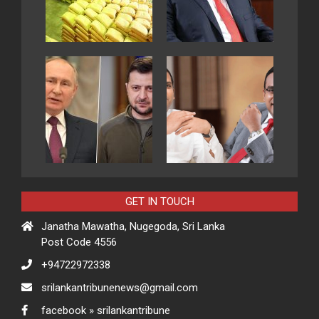
GET IN TOUCH
Janatha Mawatha, Nugegoda, Sri Lanka
Post Code 4556
+94722972338
srilankantribunenews@gmail.com
facebook » srilankantribune