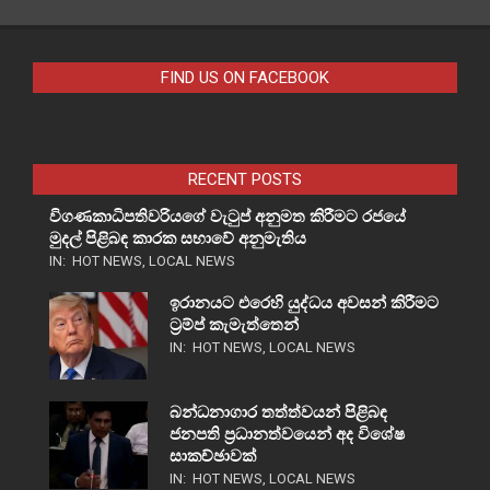
FIND US ON FACEBOOK
RECENT POSTS
විගණකාධිපතිවරියගේ වැටුප් අනුමත කිරීමට රජයේ
මුදල් පිළිබඳ කාරක සභාවේ අනුමැතිය
IN:
HOT NEWS
,
LOCAL NEWS
ඉරානයට එරෙහි යුද්ධය අවසන් කිරීමට
ට්‍රම්ප් කැමැත්තෙන්
IN:
HOT NEWS
,
LOCAL NEWS
බන්ධනාගාර තත්ත්වයන් පිළිබඳ
ජනපති ප්‍රධානත්වයෙන් අද විශේෂ
සාකච්ඡාවක්
IN:
HOT NEWS
,
LOCAL NEWS