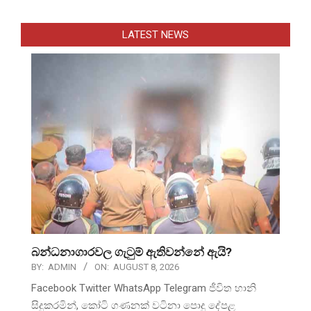
LATEST NEWS
බන්ධනාගාරවල ගැටුම් ඇතිවන්නේ ඇයි?
BY:
ADMIN
ON:
AUGUST 8, 2026
Facebook Twitter WhatsApp Telegram ජීවිත හානි
සිදුකරමින්, කෝටි ගණනක් වටිනා පොදු දේපළ