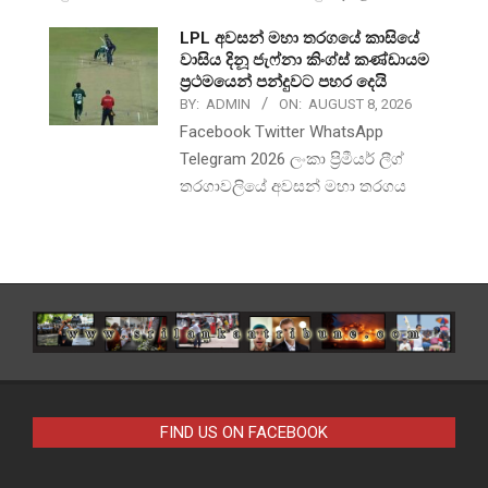
LPL අවසන් මහා තරගයේ කාසියේ
වාසිය දිනූ ජැෆ්නා කිංග්ස් කණ්ඩායම
ප්‍රථමයෙන් පන්දුවට පහර දෙයි
BY:
ADMIN
ON:
AUGUST 8, 2026
Facebook Twitter WhatsApp
Telegram 2026 ලංකා ප්‍රිමීයර් ලීග්
තරගාවලියේ අවසන් මහා තරගය
FIND US ON FACEBOOK