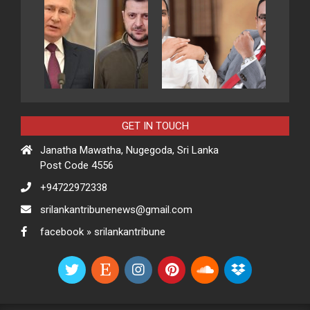
GET IN TOUCH
Janatha Mawatha, Nugegoda, Sri Lanka
Post Code 4556
+94722972338
srilankantribunenews@gmail.com
facebook » srilankantribune