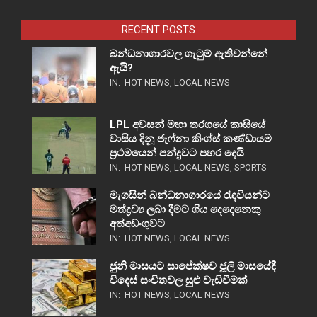
RECENT POSTS
බන්ධනාගාරවල ගැටුම් ඇතිවන්නේ
ඇයි?
IN:
HOT NEWS
,
LOCAL NEWS
LPL අවසන් මහා තරගයේ කාසියේ
වාසිය දිනූ ජැෆ්නා කිංග්ස් කණ්ඩායම
ප්‍රථමයෙන් පන්දුවට පහර දෙයි
IN:
HOT NEWS
,
LOCAL NEWS
,
SPORTS
මැගසින් බන්ධනාගාරයේ රැඳවියන්ට
මත්ද්‍රව්‍ය ලබා දීමට ගිය දෙදෙනෙකු
අත්අඩංගුවට
IN:
HOT NEWS
,
LOCAL NEWS
ජුනි මාසයට සාපේක්ෂව ජූලි මාසයේදී
විදෙස් සංචිතවල සුළු වැඩිවීමක්
IN:
HOT NEWS
,
LOCAL NEWS