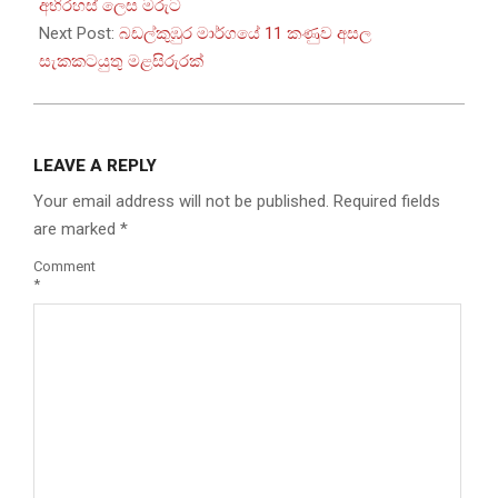
14
අභිරහස් ලෙස මරුට
Next Post:
බඩල්කුඹුර මාර්ගයේ 11 කණුව අසල
සැකකටයුතු මළසිරුරක්
LEAVE A REPLY
Your email address will not be published.
Required fields
are marked
*
Comment
*